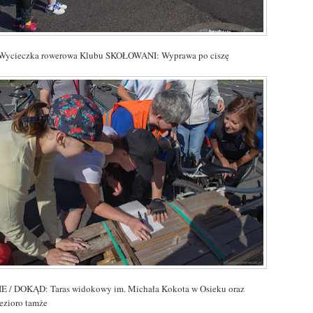
Wycieczka rowerowa Klubu SKOŁOWANI: Wyprawa po ciszę
E / DOKĄD: Taras widokowy im. Michała Kokota w Osieku oraz
jezioro tamże