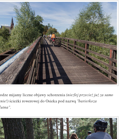
rodze mijamy liczne objawy schorzenia
(niezłej przecież już za samo
enie!)
ścieżki rowerowej do Osieka pod nazwą
"barierkoza
lutna"
.