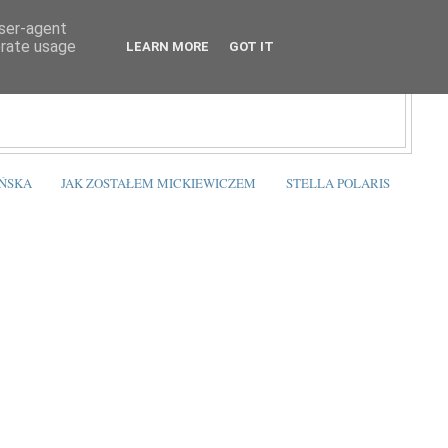
user-agent
erate usage
LEARN MORE
GOT IT
ŃSKA
JAK ZOSTAŁEM MICKIEWICZEM
STELLA POLARIS