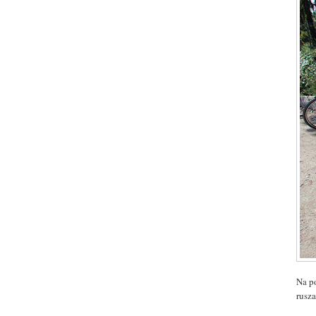
Na po
rusza