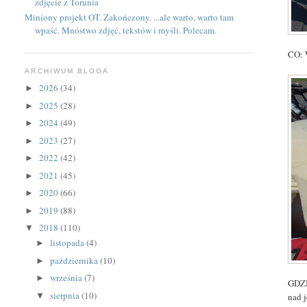
zdjęcie z Torunia
Miniony projekt OT. Zakończony. ...ale warto, warto tam
wpaść. Mnóstwo zdjęć, tekstów i myśli. Polecam.
CO: 
ARCHIWUM BLOGA
2026
(34)
►
2025
(28)
►
2024
(49)
►
2023
(27)
►
2022
(42)
►
2021
(45)
►
2020
(66)
►
2019
(88)
►
2018
(110)
▼
listopada
(4)
►
października
(10)
►
września
(7)
►
GDZI
sierpnia
(10)
nad 
▼