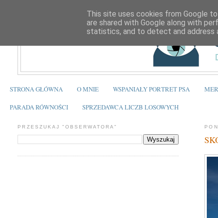
This site uses cookies from Google to 
are shared with Google along with per
statistics, and to detect and address 
STRONA GŁÓWNA
O MNIE
WSPANIAŁY PORTRET PSA
MER
PARADA RÓWNOŚCI
SPRZEDAWCA LICZB LOSOWYCH
PRZESZUKAJ "OBSERWATORA"
PON
SKO