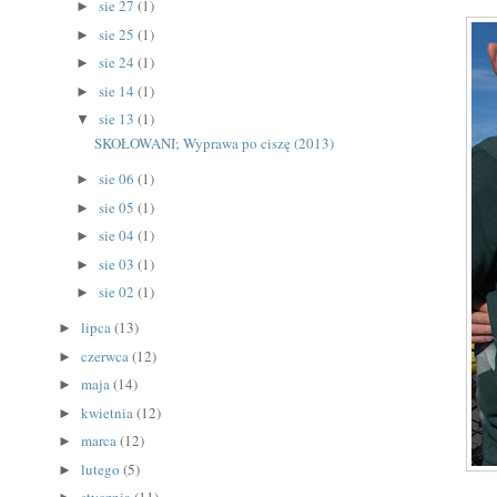
sie 27
(1)
►
sie 25
(1)
►
sie 24
(1)
►
sie 14
(1)
►
sie 13
(1)
▼
SKOŁOWANI; Wyprawa po ciszę (2013)
sie 06
(1)
►
sie 05
(1)
►
sie 04
(1)
►
sie 03
(1)
►
sie 02
(1)
►
lipca
(13)
►
czerwca
(12)
►
maja
(14)
►
kwietnia
(12)
►
marca
(12)
►
lutego
(5)
►