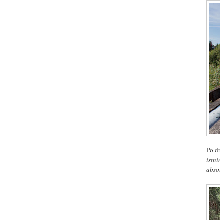
Po d
istni
abso