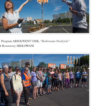
: Program ABSOLWENT UMK,
"Skołowane Niedziele"
ub Rowerowy SKOŁOWANI