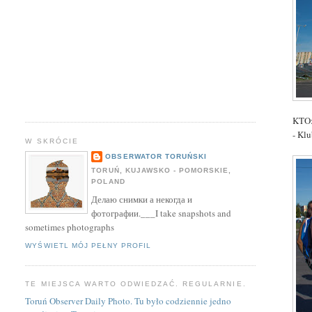
KTO
- Kl
W SKRÓCIE
OBSERWATOR TORUŃSKI
TORUŃ, KUJAWSKO - POMORSKIE,
POLAND
Делаю снимки а некогда и
фотографии.___I take snapshots and
sometimes photographs
WYŚWIETL MÓJ PEŁNY PROFIL
TE MIEJSCA WARTO ODWIEDZAĆ. REGULARNIE.
Toruń Observer Daily Photo. Tu było codziennie jedno