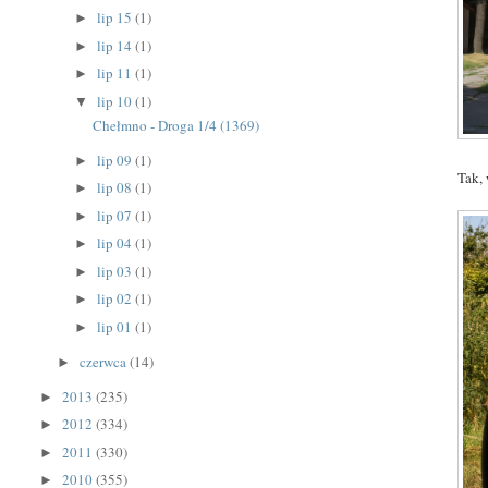
lip 15
(1)
►
lip 14
(1)
►
lip 11
(1)
►
lip 10
(1)
▼
Chełmno - Droga 1/4 (1369)
lip 09
(1)
►
Tak, 
lip 08
(1)
►
lip 07
(1)
►
lip 04
(1)
►
lip 03
(1)
►
lip 02
(1)
►
lip 01
(1)
►
czerwca
(14)
►
2013
(235)
►
2012
(334)
►
2011
(330)
►
2010
(355)
►