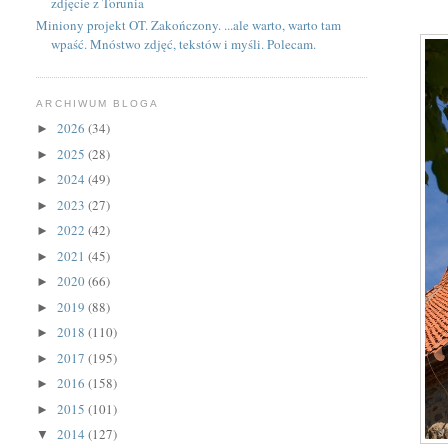
zdjęcie z Torunia
Miniony projekt OT. Zakończony. ...ale warto, warto tam
wpaść. Mnóstwo zdjęć, tekstów i myśli. Polecam.
ARCHIWUM BLOGA
2026
(34)
►
2025
(28)
►
2024
(49)
►
2023
(27)
►
2022
(42)
►
2021
(45)
►
2020
(66)
►
2019
(88)
►
2018
(110)
►
2017
(195)
►
2016
(158)
►
2015
(101)
►
2014
(127)
▼