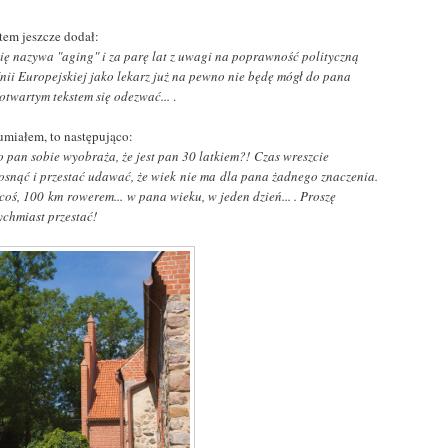
tem jeszcze dodał:
się nazywa "aging" i za parę lat z uwagi na poprawność polityczną
ii Europejskiej jako lekarz już na pewno nie będę mógł do pana
otwartym tekstem się odezwać...
.
umiałem, to następująco:
o pan sobie wyobraża, że jest pan 30 latkiem?! Czas wreszcie
snąć i przestać udawać, że wiek
nie ma
dla pana żadnego znaczenia.
coś, 100
km
rowerem...
w pana wieku, w jeden dzień... . Proszę
chmiast przestać!