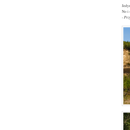
Jedy
No i 
-
Prz