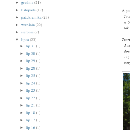
grudnia
(21)
►
listopada
(17)
A po
►
-
To 
października
(23)
►
w Un
września
(22)
►
tak 
sierpnia
(7)
►
Zroz
lipca
(23)
▼
-
A c
lip 31
(1)
►
doro
lip 30
(1)
►
Też 
lip 29
(1)
►
naty
lip 28
(1)
►
lip 25
(1)
►
lip 24
(1)
►
lip 23
(1)
►
lip 22
(1)
►
lip 21
(1)
►
lip 18
(1)
►
lip 17
(1)
►
lip 16
(1)
►