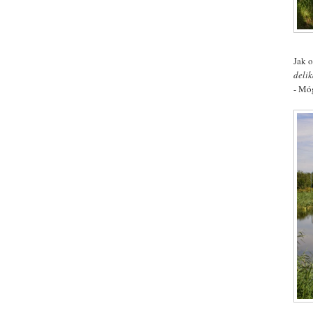
Jak o
deli
- Mó