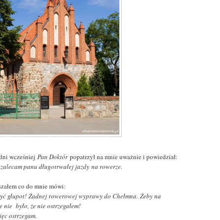
 dni wcześniej
Pan Doktór
popatrzył na mnie uważnie i powiedział:
e zalecam panu długotrwałej jazdy na rowerze.
szałem co do mnie mówi:
yć głupot!
Żadnej rowerowej wyprawy do Chełmna. Żeby na
 nie
było, że nie ostrzegałem!
ęc ostrzegam.