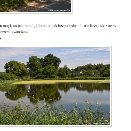
n mógł, no jak on mógł do mnie, tak bezpośrednio! ...nie licząc się z
memi
katnemi
uczuciami.
gł.