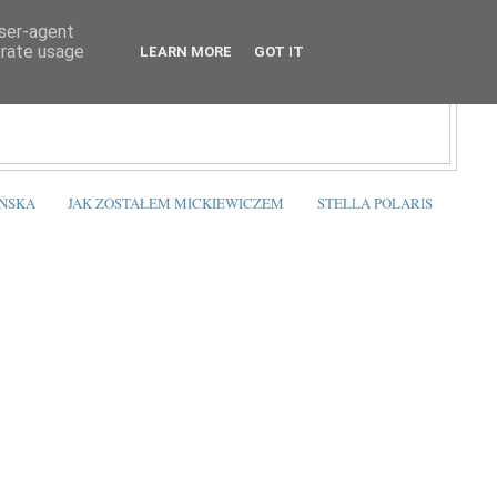
user-agent
erate usage
LEARN MORE
GOT IT
ŃSKA
JAK ZOSTAŁEM MICKIEWICZEM
STELLA POLARIS