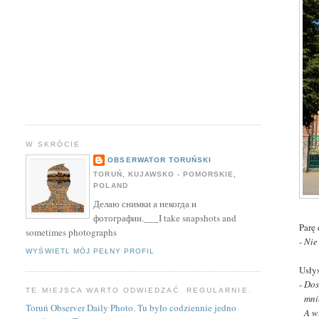
W SKRÓCIE
OBSERWATOR TORUŃSKI
TORUŃ, KUJAWSKO - POMORSKIE,
POLAND
Делаю снимки а некогда и
фотографии.___I take snapshots and
Parę
sometimes photographs
- Ni
WYŚWIETL MÓJ PEŁNY PROFIL
Usły
-
Dos
TE MIEJSCA WARTO ODWIEDZAĆ. REGULARNIE.
mnie
Toruń Observer Daily Photo. Tu było codziennie jedno
A wi