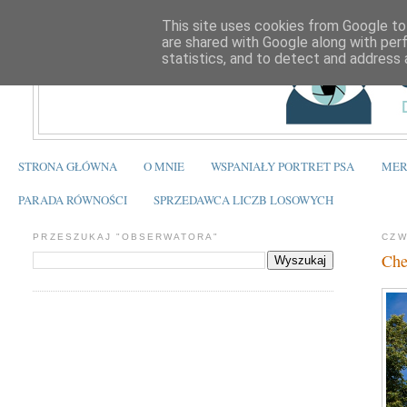
This site uses cookies from Google to 
are shared with Google along with per
statistics, and to detect and address 
STRONA GŁÓWNA
O MNIE
WSPANIAŁY PORTRET PSA
MER
PARADA RÓWNOŚCI
SPRZEDAWCA LICZB LOSOWYCH
PRZESZUKAJ "OBSERWATORA"
CZW
Che