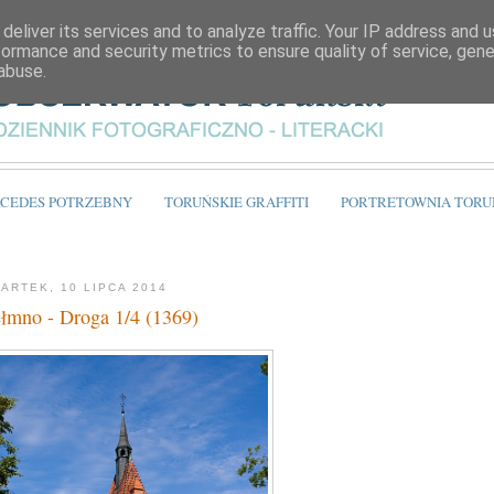
deliver its services and to analyze traffic. Your IP address and 
formance and security metrics to ensure quality of service, gen
abuse.
CEDES POTRZEBNY
TORUŃSKIE GRAFFITI
PORTRETOWNIA TORU
ARTEK, 10 LIPCA 2014
łmno - Droga 1/4 (1369)