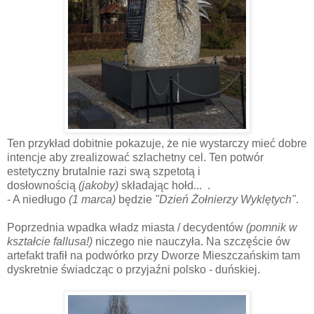
Ten przykład dobitnie pokazuje, że nie wystarczy mieć dobre
intencje aby zrealizować szlachetny cel. Ten potwór
estetyczny brutalnie razi swą szpetotą i
dosłownością
(jakoby)
składając hołd... .
- A niedługo
(1 marca)
będzie
"Dzień Żołnierzy Wyklętych"
.
Poprzednia wpadka władz miasta / decydentów
(pomnik w
kształcie fallusa!)
niczego nie nauczyła. Na szczęście ów
artefakt trafił na podwórko przy Dworze Mieszczańskim tam
dyskretnie świadcząc o przyjaźni polsko - duńskiej.