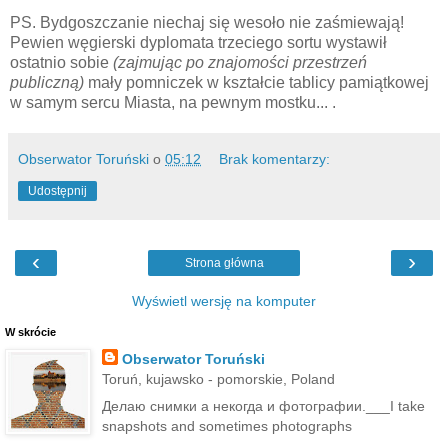
PS. Bydgoszczanie niechaj się wesoło nie zaśmiewają!
Pewien węgierski dyplomata trzeciego sortu wystawił
ostatnio sobie
(zajmując po znajomości przestrzeń
publiczną)
mały pomniczek w kształcie tablicy pamiątkowej
w samym sercu Miasta, na pewnym mostku... .
Obserwator Toruński
o
05:12
Brak komentarzy:
Udostępnij
‹
›
Strona główna
Wyświetl wersję na komputer
W skrócie
Obserwator Toruński
Toruń, kujawsko - pomorskie, Poland
Делаю снимки а некогда и фотографии.___I take
snapshots and sometimes photographs