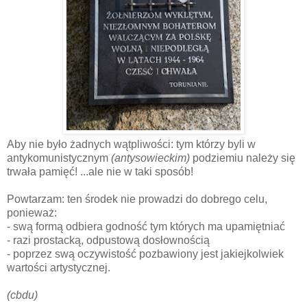
Aby nie było żadnych wątpliwości: tym którzy byli w
antykomunistycznym
(antysowieckim)
podziemiu należy się
trwała pamięć! ...ale nie w taki sposób!
Powtarzam: ten środek nie prowadzi do dobrego celu,
ponieważ:
- swą formą odbiera godność tym których ma upamiętniać
- razi prostacką, odpustową dosłownością
- poprzez swą oczywistość pozbawiony jest jakiejkolwiek
wartości artystycznej.
(cbdu)