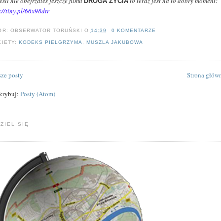
eśli nie obejrzałeś jeszcze filmu
to teraz jest na to dobry moment:
DROGA ŻYCIA
://tiny.pl/66x98dtr
OR:
OBSERWATOR TORUŃSKI
O
14:39
0 KOMENTARZE
KIETY:
KODEKS PIELGRZYMA
,
MUSZLA JAKUBOWA
ze posty
Strona głów
krybuj:
Posty (Atom)
ZIEL SIĘ