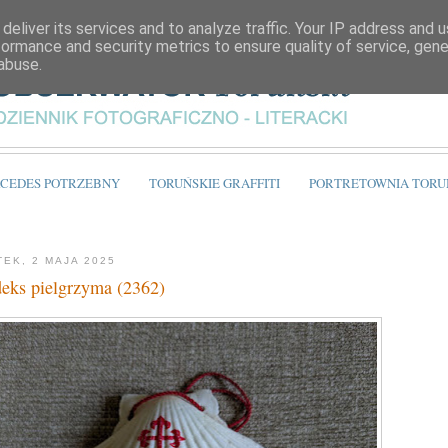
deliver its services and to analyze traffic. Your IP address and 
formance and security metrics to ensure quality of service, gen
abuse.
CEDES POTRZEBNY
TORUŃSKIE GRAFFITI
PORTRETOWNIA TORU
TEK, 2 MAJA 2025
eks pielgrzyma (2362)