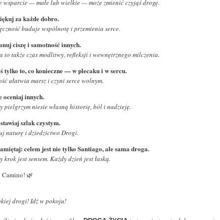
e wsparcie — małe lub wielkie — może zmienić czyjąś drogę.
ziękuj za każde dobro.
ęczność buduje wspólnotę i przemienia serce.
zanuj ciszę i samotność innych.
 to także czas modlitwy, refleksji i wewnętrznego milczenia.
ś tylko to, co konieczne — w plecaku i w sercu.
ość ułatwia marsz i czyni serce wolnym.
e oceniaj innych.
 pielgrzym niesie własną historię, ból i nadzieję.
ostawiaj szlak czystym.
uj naturę i dziedzictwo Drogi.
Pamiętaj: celem jest nie tylko Santiago, ale sama droga.
 krok jest sensem. Każdy dzień jest łaską.
 Camino! 🌿
kiej drogi! Idź w pokoju!