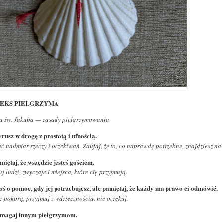
EKS PIELGRZYMA
a św. Jakuba — zasady pielgrzymowania
yrusz w drogę z prostotą i ufnością.
ć nadmiar rzeczy i oczekiwań. Zaufaj, że to, co naprawdę potrzebne, znajdziesz na
miętaj, że wszędzie jesteś gościem.
j ludzi, zwyczaje i miejsca, które cię przyjmują.
roś o pomoc, gdy jej potrzebujesz, ale pamiętaj, że każdy ma prawo ci odmówić.
z pokorą, przyjmuj z wdzięcznością, nie oczekuj.
omagaj innym pielgrzymom.