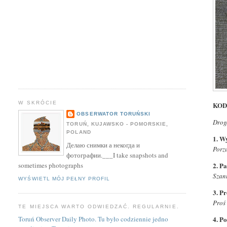
W SKRÓCIE
KOD
OBSERWATOR TORUŃSKI
Drog
TORUŃ, KUJAWSKO - POMORSKIE,
POLAND
1. W
Делаю снимки а некогда и
Porzu
фотографии.___I take snapshots and
2. Pa
sometimes photographs
Szanu
WYŚWIETL MÓJ PEŁNY PROFIL
3. P
Proś 
TE MIEJSCA WARTO ODWIEDZAĆ. REGULARNIE.
4. P
Toruń Observer Daily Photo. Tu było codziennie jedno