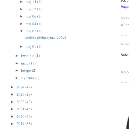
PS. J
maj 14
(1)
►
https
maj 12
(1)
►
maj 06
(1)
►
AUT
maj 04
(1)
►
ETY
maj 02
(1)
▼
Kodeks pielgrzyma (2362)
Nows
maj 01
(1)
►
Subs
kwietnia
(1)
►
marca
(1)
►
lutego
(2)
►
POD
stycznia
(1)
►
2024
(49)
►
2023
(27)
►
2022
(42)
►
2021
(45)
►
2020
(66)
►
2019
(88)
►