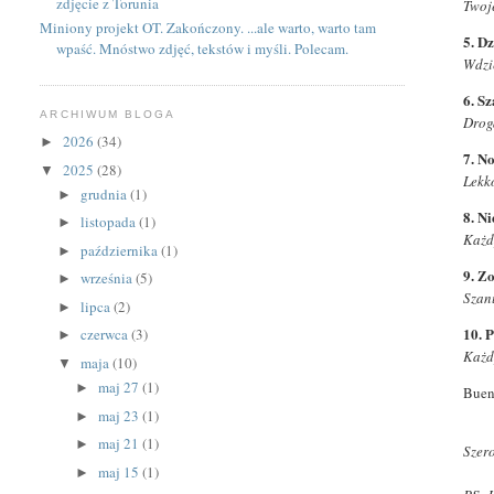
zdjęcie z Torunia
Twoj
Miniony projekt OT. Zakończony. ...ale warto, warto tam
5. D
wpaść. Mnóstwo zdjęć, tekstów i myśli. Polecam.
Wdzi
6. S
ARCHIWUM BLOGA
Droga
2026
(34)
►
7. No
2025
(28)
▼
Lekk
grudnia
(1)
►
8. Ni
listopada
(1)
►
Każdy
października
(1)
►
9. Z
września
(5)
►
Szan
lipca
(2)
►
10. 
czerwca
(3)
►
Każdy
maja
(10)
▼
maj 27
(1)
►
Buen
maj 23
(1)
►
maj 21
(1)
►
Szero
maj 15
(1)
►