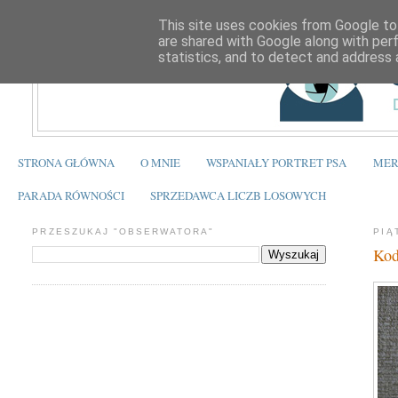
This site uses cookies from Google to 
are shared with Google along with per
statistics, and to detect and address 
STRONA GŁÓWNA
O MNIE
WSPANIAŁY PORTRET PSA
MER
PARADA RÓWNOŚCI
SPRZEDAWCA LICZB LOSOWYCH
PRZESZUKAJ "OBSERWATORA"
PIĄ
Kod