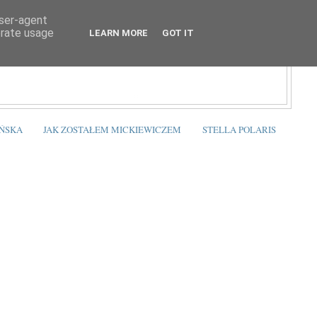
user-agent
erate usage
LEARN MORE
GOT IT
ŃSKA
JAK ZOSTAŁEM MICKIEWICZEM
STELLA POLARIS