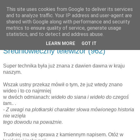
This site uses cookies from Google to deliver its services
and to analyze traffic. Your IP address and user-agent are
shared with Google along with performance and security
metrics to ensure quality of service, generate usage
▼
statistics, and to detect and address abuse.
LEARN MORE
GOT IT
wtorek, 17 lipca 2012
Średniowieczny telewizor (962)
Super technika była już znana z dawien dawna w kraju
naszym.
Wszak ustny przekaz mówił o tym, że już wtedy znano
wideo i to co najmniej
w dwóch odmianach:
wideło do siana i wideło do czegoś
tam.. .
-
Z uwagi na plotkarski charakter słowa mówionego historia
nie wzięła
tego dowodu na poważnie.
Trudniej ma się sprawa z kamiennym napisem. Otóż w