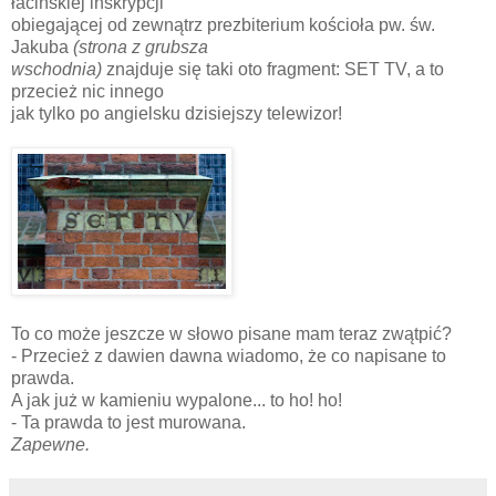
łacińskiej inskrypcji
obiegającej od zewnątrz prezbiterium kościoła pw. św.
Jakuba
(strona z grubsza
wschodnia)
znajduje się taki oto fragment: SET TV, a to
przecież nic innego
jak tylko po angielsku dzisiejszy telewizor!
To co może jeszcze w słowo pisane mam teraz zwątpić?
- Przecież z dawien dawna wiadomo, że co napisane to
prawda.
A jak już w kamieniu wypalone... to ho! ho!
- Ta prawda to jest murowana.
Zapewne.