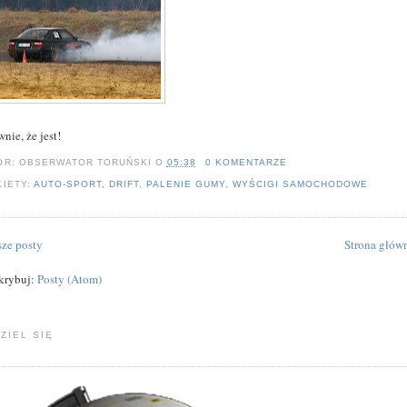
nie, że jest!
OR:
OBSERWATOR TORUŃSKI
O
05:38
0 KOMENTARZE
KIETY:
AUTO-SPORT
,
DRIFT
,
PALENIE GUMY
,
WYŚCIGI SAMOCHODOWE
ze posty
Strona głów
krybuj:
Posty (Atom)
ZIEL SIĘ