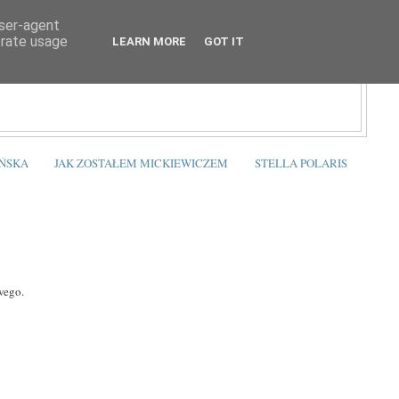
user-agent
erate usage
LEARN MORE
GOT IT
ŃSKA
JAK ZOSTAŁEM MICKIEWICZEM
STELLA POLARIS
wego.