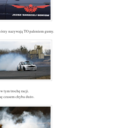
tórzy nazywają TO paleniem gumy.
t w tym trochę racji.
hę czasem chyba dużo.