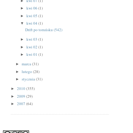
kwi 07
(1)
►
kwi 06
(1)
►
kwi 05
(1)
►
kwi 04
(1)
▼
Drift po toruńsku (542)
kwi 03
(1)
►
kwi 02
(1)
►
kwi 01
(1)
►
marca
(31)
►
lutego
(28)
►
stycznia
(31)
►
2010
(355)
►
2009
(29)
►
2007
(64)
►