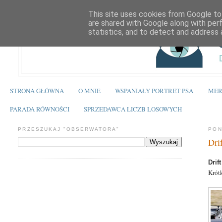
This site uses cookies from Google to 
are shared with Google along with per
statistics, and to detect and address 
STRONA GŁÓWNA
O MNIE
WSPANIAŁY PORTRET PSA
MER
PARADA RÓWNOŚCI
SPRZEDAWCA LICZB LOSOWYCH
PRZESZUKAJ "OBSERWATORA"
PON
Dri
Drift
Krót