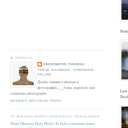
Niek
W SKRÓCIE
OBSERWATOR TORUŃSKI
TORUŃ, KUJAWSKO - POMORSKIE,
POLAND
Делаю снимки а некогда и
фотографии.___I take snapshots and
I jes
sometimes photographs
Troc
WYŚWIETL MÓJ PEŁNY PROFIL
TE MIEJSCA WARTO ODWIEDZAĆ. REGULARNIE.
Toruń Observer Daily Photo. Tu było codziennie jedno