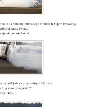
 co to na obrzeżu toruńskiego lotniska ten sport uprawiają.
zdrości reszty świata.
 najmniej miasta Łodzi.
się wyraził jeden z przyjezdnych kibiców:
 to jest dopiero jazda!!!
o co u nas... .