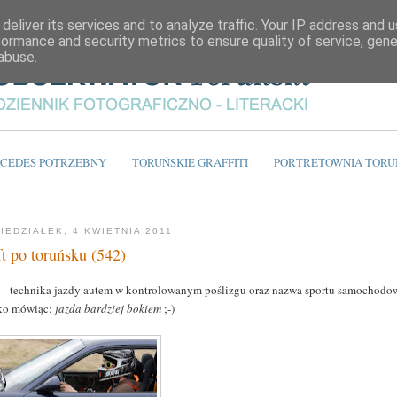
deliver its services and to analyze traffic. Your IP address and 
formance and security metrics to ensure quality of service, gen
abuse.
CEDES POTRZEBNY
TORUŃSKIE GRAFFITI
PORTRETOWNIA TORU
IEDZIAŁEK, 4 KWIETNIA 2011
ft po toruńsku (542)
– technika jazdy autem w kontrolowanym poślizgu oraz nazwa sportu samochodo
ko mówiąc:
jazda bardziej bokiem
;-)