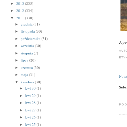
2013
(235)
►
2012
(334)
►
2011
(330)
▼
grudnia
(31)
►
listopada
(30)
►
października
(31)
►
A pew
września
(30)
►
AUT
sierpnia
(7)
►
ETY
lipca
(20)
►
czerwca
(30)
►
maja
(31)
►
Nows
kwietnia
(30)
▼
Subs
kwi 30
(1)
►
kwi 29
(1)
►
kwi 28
(1)
►
POD
kwi 27
(1)
►
kwi 26
(1)
►
kwi 25
(1)
►