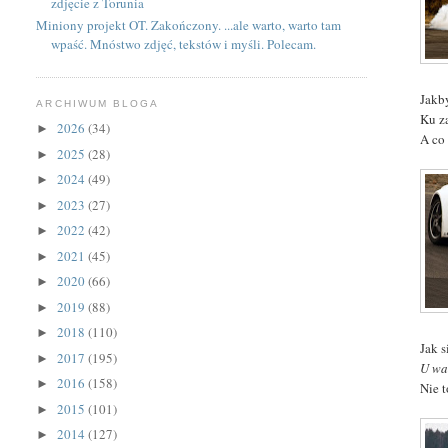
zdjęcie z Torunia
Miniony projekt OT. Zakończony. ...ale warto, warto tam
wpaść. Mnóstwo zdjęć, tekstów i myśli. Polecam.
Jakby
ARCHIWUM BLOGA
Ku za
2026
(34)
►
A co
2025
(28)
►
2024
(49)
►
2023
(27)
►
2022
(42)
►
2021
(45)
►
2020
(66)
►
2019
(88)
►
2018
(110)
►
Jak 
2017
(195)
►
U was
2016
(158)
►
Nie t
2015
(101)
►
2014
(127)
►