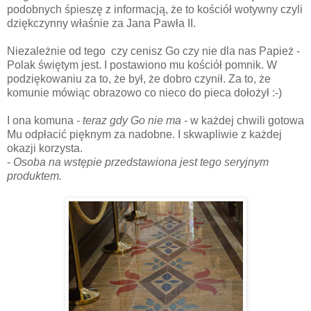
podobnych śpieszę z informacją, że to kościół wotywny czyli
dziękczynny właśnie za Jana Pawła II.
Niezależnie od tego czy cenisz Go
czy nie dla nas Papież -
Polak świętym jest. I postawiono mu kościół pomnik. W
podziękowaniu za to, że był, że dobro czynił. Za to, że
komunie mówiąc obrazowo co nieco do pieca dołożył :-)
I ona komuna
- teraz gdy Go nie ma -
w każdej chwili gotowa
Mu odpłacić pięknym za nadobne. I skwapliwie z każdej
okazji korzysta.
-
Osoba na wstępie przedstawiona jest tego seryjnym
produktem.