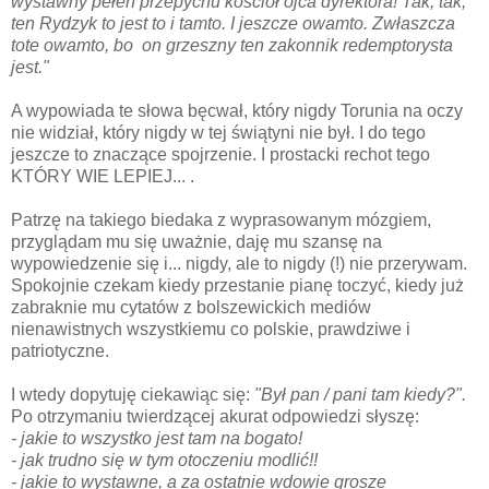
wystawny pełen przepychu kościół ojca dyrektora! Tak, tak,
ten Rydzyk to jest to i tamto. I jeszcze owamto. Zwłaszcza
tote owamto, bo on grzeszny ten zakonnik redemptorysta
jest."
A wypowiada te słowa bęcwał, który nigdy Torunia na oczy
nie widział, który nigdy w tej świątyni nie był. I do tego
jeszcze to znaczące spojrzenie. I prostacki rechot tego
KTÓRY WIE LEPIEJ... .
Patrzę na takiego biedaka z wyprasowanym mózgiem,
przyglądam mu się uważnie, daję mu szansę na
wypowiedzenie się i... nigdy, ale to nigdy (!) nie przerywam.
Spokojnie czekam kiedy przestanie pianę toczyć, kiedy już
zabraknie mu cytatów z bolszewickich mediów
nienawistnych wszystkiemu co polskie, prawdziwe i
patriotyczne.
I wtedy dopytuję ciekawiąc się:
"Był pan / pani tam kiedy?".
Po otrzymaniu twierdzącej akurat odpowiedzi słyszę:
- jakie to wszystko jest tam na bogato!
- jak trudno się w tym otoczeniu modlić!!
- jakie to wystawne, a za ostatnie wdowie grosze