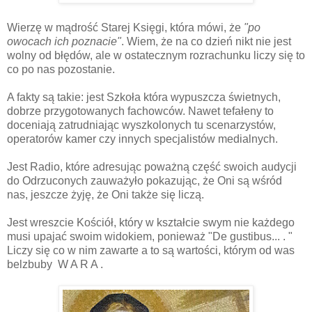
Wierzę w mądrość Starej Księgi, która mówi, że
"po
owocach ich poznacie"
. Wiem, że na co dzień nikt nie jest
wolny od błędów, ale w ostatecznym rozrachunku liczy się to
co po nas pozostanie.
A fakty są takie: jest Szkoła która wypuszcza świetnych,
dobrze przygotowanych fachowców. Nawet tefałeny to
doceniają zatrudniając wyszkolonych tu scenarzystów,
operatorów kamer czy innych specjalistów medialnych.
Jest Radio, które adresując poważną część swoich audycji
do Odrzuconych zauważyło pokazując, że Oni są wśród
nas, jeszcze żyję, że Oni także się liczą.
Jest wreszcie Kościół, który w kształcie swym nie każdego
musi upajać swoim widokiem, ponieważ "De gustibus... . "
Liczy się co w nim zawarte a to są wartości, którym od was
belzbuby W A R A .