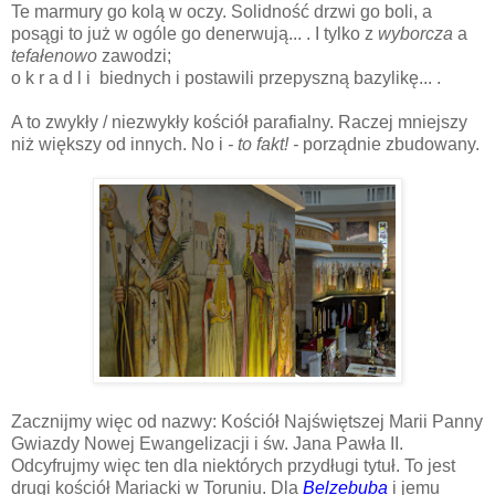
Te marmury go kolą w oczy. Solidność drzwi go boli, a
posągi to już w ogóle go denerwują... . I tylko z
wyborcza
a
tefałenowo
zawodzi;
o k r a d l i biednych i postawili przepyszną bazylikę... .
A to zwykły / niezwykły kościół parafialny. Raczej mniejszy
niż większy od innych. No i
- to fakt! -
porządnie zbudowany.
Zacznijmy więc od nazwy: Kościół Najświętszej Marii Panny
Gwiazdy Nowej Ewangelizacji i św. Jana Pawła II.
Odcyfrujmy więc ten dla niektórych przydługi tytuł. To jest
drugi kościół Mariacki w Toruniu. Dla
Belzebuba
i jemu