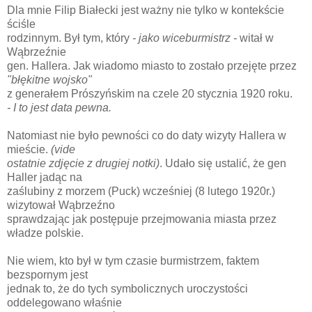
Dla mnie Filip Białecki jest ważny nie tylko w kontekście
ściśle
rodzinnym. Był tym, który
- jako wiceburmistrz -
witał w
Wąbrzeźnie
gen. Hallera. Jak wiadomo miasto to zostało przejęte przez
"błękitne wojsko"
z generałem Prószyńskim na czele 20 stycznia 1920 roku.
- I to jest data pewna.
Natomiast nie było pewności co do daty wizyty Hallera w
mieście.
(vide
ostatnie zdjęcie z drugiej notki)
. Udało się ustalić, że gen
Haller jadąc na
zaślubiny z morzem (Puck) wcześniej (8 lutego 1920r.)
wizytował Wąbrzeźno
sprawdzając jak postępuje przejmowania miasta przez
władze polskie.
Nie wiem, kto był w tym czasie burmistrzem, faktem
bezspornym jest
jednak to, że do tych symbolicznych uroczystości
oddelegowano właśnie