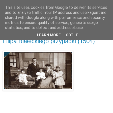
This site uses cookies from Google to deliver its services
and to analyze traffic. Your IP address and user-agent are
shared with Google along with performance and security
metrics to ensure quality of service, generate usage
▼
statistics, and to detect and address abuse.
LEARN MORE
GOT IT
czwartek, 12 lutego 2015
Filipa Białeckiego przypadki (1504)