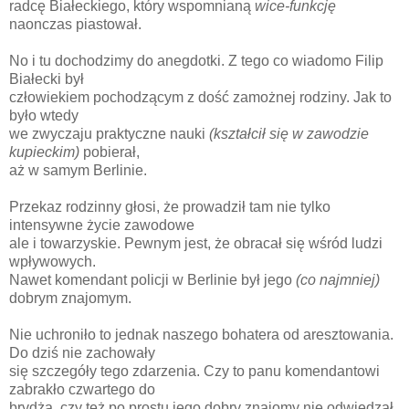
radcę Białeckiego, który wspomnianą
wice-funkcję
naonczas piastował.
No i tu dochodzimy do anegdotki. Z tego co wiadomo Filip
Białecki był
człowiekiem pochodzącym z dość zamożnej rodziny. Jak to
było wtedy
we zwyczaju praktyczne nauki
(kształcił się w zawodzie
kupieckim)
pobierał,
aż w samym Berlinie.
Przekaz rodzinny głosi, że prowadził tam nie tylko
intensywne życie zawodowe
ale i towarzyskie. Pewnym jest, że obracał się wśród ludzi
wpływowych.
Nawet komendant policji w Berlinie był jego
(co najmniej)
dobrym znajomym.
Nie uchroniło to jednak naszego bohatera od aresztowania.
Do dziś nie zachowały
się szczegóły tego zdarzenia. Czy to panu komendantowi
zabrakło czwartego do
brydża, czy też po prostu jego dobry znajomy nie odwiedzał