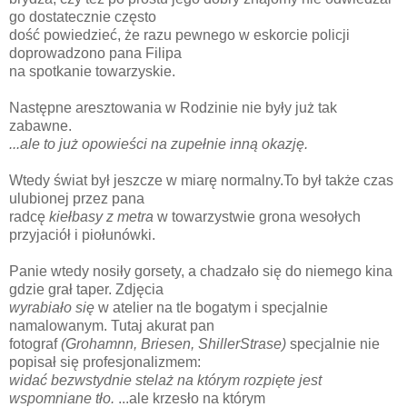
go dostatecznie często
dość powiedzieć, że razu pewnego w eskorcie policji
doprowadzono pana Filipa
na spotkanie towarzyskie.
Następne aresztowania w Rodzinie nie były już tak
zabawne.
...ale to już opowieści na zupełnie inną okazję.
Wtedy świat był jeszcze w miarę normalny.To był także czas
ulubionej przez pana
radcę
kiełbasy z metra
w towarzystwie grona wesołych
przyjaciół i piołunówki.
Panie wtedy nosiły gorsety, a chadzało się do niemego kina
gdzie grał taper. Zdjęcia
wyrabiało się
w atelier na tle bogatym i specjalnie
namalowanym. Tutaj akurat pan
fotograf
(Grohamnn, Briesen, ShillerStrase)
specjalnie nie
popisał się profesjonalizmem:
widać bezwstydnie stelaż na którym rozpięte jest
wspomniane tło.
...ale krzesło na którym