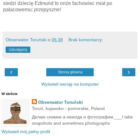
siedzi dziecię Edmund to onże fachowiec miał po
pałacowemu:
przepyszne!
Obserwator Toruński
o
05:38
Brak komentarzy:
Udostępnij
‹
›
Strona główna
Wyświetl wersję na komputer
W skrócie
Obserwator Toruński
Toruń, kujawsko - pomorskie, Poland
Делаю снимки а некогда и фотографии.___I take
snapshots and sometimes photographs
Wyświetl mój pełny profil