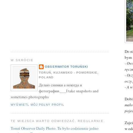
Do n
bym 
W SKRÓCIE
- Ow
OBSERWATOR TORUŃSKI
ręcz
TORUŃ, KUJAWSKO - POMORSKIE,
- Ocz
POLAND
oczy
Делаю снимки а некогда и
- A 
фотографии.___I take snapshots and
sometimes photographs
Dobi
mało
WYŚWIETL MÓJ PEŁNY PROFIL
poje
TE MIEJSCA WARTO ODWIEDZAĆ. REGULARNIE.
Zaje
Toruń Observer Daily Photo. Tu było codziennie jedno
w od