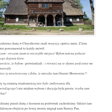
iedawna chatę w Chrystkowie znali wszyscy, oprócz mnie. Z kim
nie porozmawiał to każdy mówił:
szem - owszem znam to niezwykłe miejsce! Byłem tam na pokazie
nego dojenia krów.
ywiście, że byłem
- potwierdzali -
i również na te słynne podcienie me
 patrzały
wiesz ty nieoświecony człeku, że mieszka tam Ostatni Mennonita?!
ty tą ostatnią wiadomością
(nie było zmiłowania dla
wiedzącego!)
nie miałem wyboru i decyzja była prosta:
trzeba tam
chać!
żdżamy przed chatę z fasonem na podwórek zachodzimy. Gdzieś tam
dalonym obejściu po lewej stronie mignął nam Starszy Pan.