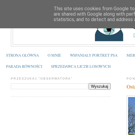
This site uses cookies from Google to 
are shared with Google along with per
statistics, and to detect and address 
STRONA GŁÓWNA
O MNIE
WSPANIAŁY PORTRET PSA
MER
PARADA RÓWNOŚCI
SPRZEDAWCA LICZB LOSOWYCH
PRZESZUKAJ "OBSERWATORA"
PON
Ost