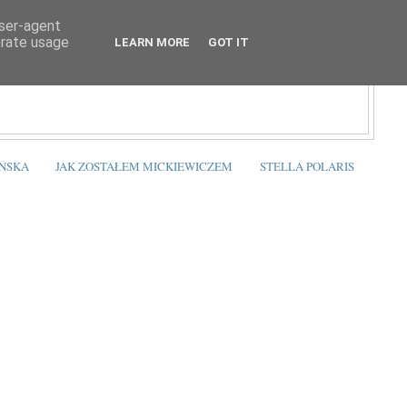
user-agent
erate usage
LEARN MORE
GOT IT
ŃSKA
JAK ZOSTAŁEM MICKIEWICZEM
STELLA POLARIS