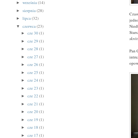
września
(14)
►
sierpnia
(28)
►
Czas
lipca
(32)
►
jedn
Nied
czerwca
(23)
▼
Star
cze 30
(1)
►
skró
cze 29
(1)
►
cze 28
(1)
►
Pan 
cze 27
(1)
intr
►
opow
cze 26
(1)
►
cze 25
(1)
►
cze 24
(1)
►
cze 23
(1)
►
cze 22
(1)
►
cze 21
(1)
►
cze 20
(1)
►
cze 19
(1)
►
cze 18
(1)
►
cze 17
(1)
►