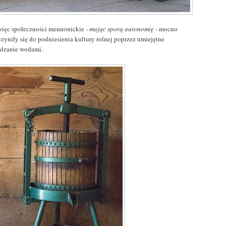
więc społeczności mennonickie
- mając sporą autonomię -
mocno
czyniły się do podniesienia kultury rolnej poprzez umiejętne
ądzanie wodami.