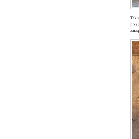
Tak 
przy
zarz