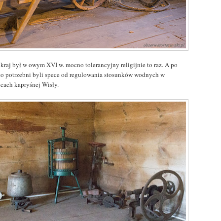
 kraj był w owym XVI w. mocno tolerancyjny religijnie to raz. A po
to potrzebni byli spece od regulowania stosunków wodnych w
icach kapryśnej Wisły.