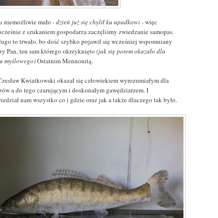
u niemożliwie mało
- dzień już się chylił ku upadkowi -
więc
ocześnie z szukaniem gospodarza zaczęliśmy zwiedzanie samopas.
ługo to trwało, bo dość szybko pojawił się wcześniej wspomniany
szy Pan, ten sam którego okrzyknięto
(jak się potem okazało dla
tu myślowego)
Ostatnim Mennonitą.
Czesław Kwiatkowski okazał się człowiekiem wyrozumiałym dla
uzów a do tego czarującym i doskonałym gawędziarzem. I
iedział nam wszystko co i gdzie oraz jak a także dlaczego tak było.