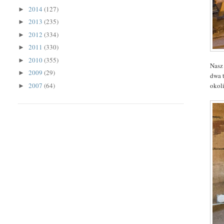
2014
(127)
►
2013
(235)
►
2012
(334)
►
2011
(330)
►
2010
(355)
►
Nasz
2009
(29)
►
dwa 
okol
2007
(64)
►