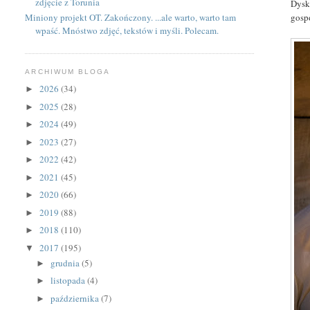
zdjęcie z Torunia
Dysk
gosp
Miniony projekt OT. Zakończony. ...ale warto, warto tam
wpaść. Mnóstwo zdjęć, tekstów i myśli. Polecam.
ARCHIWUM BLOGA
2026
(34)
►
2025
(28)
►
2024
(49)
►
2023
(27)
►
2022
(42)
►
2021
(45)
►
2020
(66)
►
2019
(88)
►
2018
(110)
►
2017
(195)
▼
grudnia
(5)
►
listopada
(4)
►
października
(7)
►