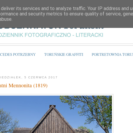
deliver its services and to analyze traffic. Your IP address and 
formance and security metrics to ensure quality of service, gen
abuse.
CEDES POTRZEBNY
TORUŃSKIE GRAFFITI
PORTRETOWNIA TORU
IEDZIAŁEK, 5 CZERWCA 2017
atni Mennonita (1819)