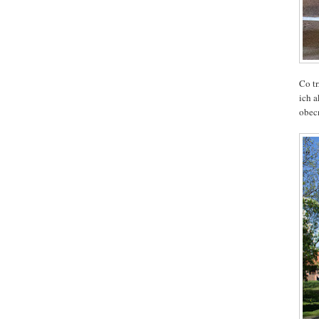
Co t
ich 
obec