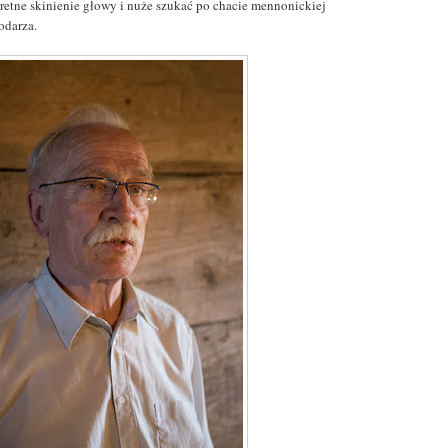
retne skinienie głowy i nuże szukać po chacie mennonickiej
odarza.