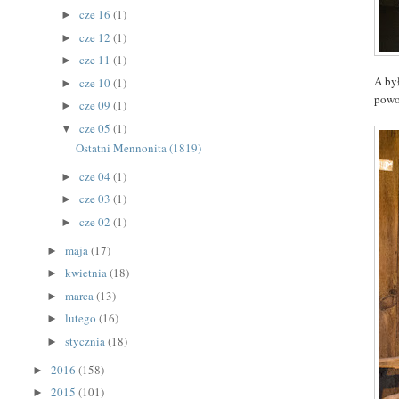
cze 16
(1)
►
cze 12
(1)
►
cze 11
(1)
►
A był
cze 10
(1)
►
powo
cze 09
(1)
►
cze 05
(1)
▼
Ostatni Mennonita (1819)
cze 04
(1)
►
cze 03
(1)
►
cze 02
(1)
►
maja
(17)
►
kwietnia
(18)
►
marca
(13)
►
lutego
(16)
►
stycznia
(18)
►
2016
(158)
►
2015
(101)
►