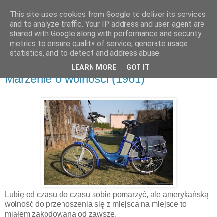
This site uses cookies from Google to deliver its services
and to analyze traffic. Your IP address and user-agent are
shared with Google along with performance and security
metrics to ensure quality of service, generate usage
▼
statistics, and to detect and address abuse.
LEARN MORE
GOT IT
piątek, 13 kwietnia 2018
Marzenie o wolności (1961)
Lubię od czasu do czasu sobie pomarzyć, ale amerykańską
wolność do przenoszenia się z miejsca na miejsce to
miałem zakodowaną od zawsze.