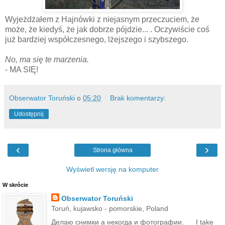
Wyjeżdżałem z Hajnówki z niejasnym przeczuciem, że
może, że kiedyś, że jak dobrze pójdzie... . Oczywiście coś
już bardziej współczesnego, lżejszego i szybszego.
No, ma się te marzenia.
- MA SIĘ!
Obserwator Toruński
o
05:20
Brak komentarzy:
Udostępnij
‹
›
Strona główna
Wyświetl wersję na komputer
W skrócie
Obserwator Toruński
Toruń, kujawsko - pomorskie, Poland
Делаю снимки а некогда и фотографии.___I take