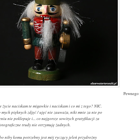
Pewnego r
e życie naciskam te migawkie i naciskam i co mi z tego? NIC.
 mych pięknych zdjęć / ujęć nie zauważa, nikt mnie za nie po
niu nie poklepuje i... co najgorsze sowitych gratyfikacji za
fotograficzne trudy nie otrzymuję żadnych.
 bo niby komu potrzebny jest mój ryczący jeleń przydrożny