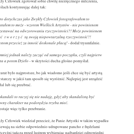
ły Człowiek zgotował sobie chwilę niezręcznego milczenia,
ślach kontynuując dalej tak:
oro dotychczas jako Zwykły Człowiek fotografowałem to
astałem to może - wzorem Wielkich Artystów - nie powinienem
zestawać na odwzorowaniu rzeczywistości?! Może powinienem
ąć t w o r z y ć tą swoją niepowtarzalną rzeczywistość?!
tystom przecież za inność doskonale płacą!
- dodał tryumfalnie.
emniej jednak należy zacząć od samego początku, czyli najpierw
sta a potem Dzieło
- w skrytości ducha głośno pomyślał.
urat było najprostsze, bo jak wiadomo jeśli chce się być artystą
starczy w jakiś tam sposób się wyróżnić. Najlepiej jest urządzić
al lub się przebrać.
skandali to raczej się nie nadaję, gdyż aby skandalistą być
owny charakter na podorędziu trzeba mieć.
ostaje więc tylko przebranie.
ły Człowiek wiedział przecież, że Panie Artystki w takim wypadku
iewają na siebie odpowiednio udrapowane pancho z frędzlami
żczyźni tańczą przed lustrem wybierając najbardziej odpowiedni