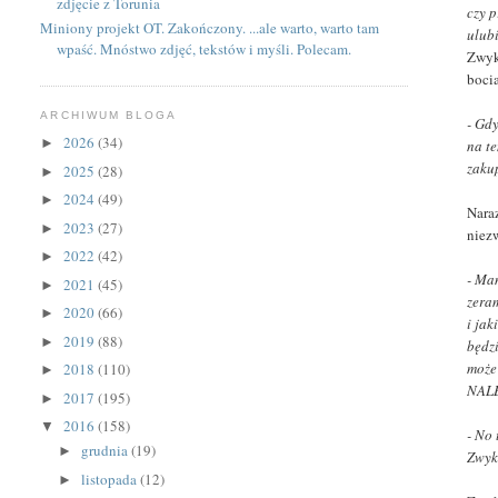
zdjęcie z Torunia
czy 
Miniony projekt OT. Zakończony. ...ale warto, warto tam
ulub
wpaść. Mnóstwo zdjęć, tekstów i myśli. Polecam.
Zwyk
boci
ARCHIWUM BLOGA
- Gdy
2026
(34)
►
na t
zakup
2025
(28)
►
2024
(49)
►
Nara
2023
(27)
►
niez
2022
(42)
►
- Ma
2021
(45)
►
zeram
2020
(66)
►
i jak
2019
(88)
►
będzi
może 
2018
(110)
►
NALEŻ
2017
(195)
►
2016
(158)
▼
- No 
grudnia
(19)
►
Zwyk
listopada
(12)
►