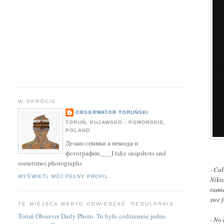
W SKRÓCIE
OBSERWATOR TORUŃSKI
TORUŃ, KUJAWSKO - POMORSKIE,
POLAND
Делаю снимки а некогда и
фотографии.___I take snapshots and
sometimes photographs
- Cał
WYŚWIETL MÓJ PEŁNY PROFIL
Nikto
ramie
swe 
TE MIEJSCA WARTO ODWIEDZAĆ. REGULARNIE.
Toruń Observer Daily Photo. Tu było codziennie jedno
- No