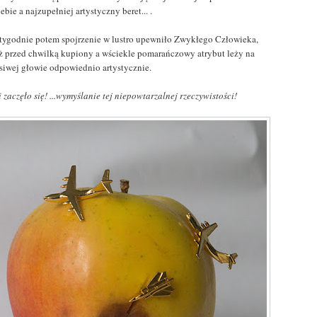
iebie a najzupełniej artystyczny beret... .
tygodnie potem spojrzenie w lustro upewniło Zwykłego Człowieka,
uż przed chwilką kupiony a wściekle pomarańczowy atrybut leży na
 siwej głowie odpowiednio artystycznie.
i zaczęło się! ...wymyślanie tej niepowtarzalnej rzeczywistości!