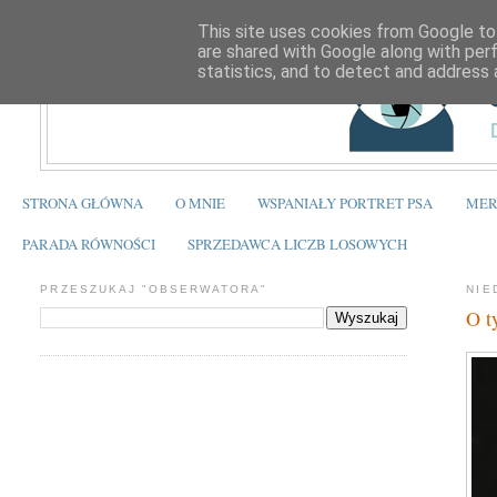
This site uses cookies from Google to 
are shared with Google along with per
statistics, and to detect and address 
STRONA GŁÓWNA
O MNIE
WSPANIAŁY PORTRET PSA
MER
PARADA RÓWNOŚCI
SPRZEDAWCA LICZB LOSOWYCH
PRZESZUKAJ "OBSERWATORA"
NIE
O t