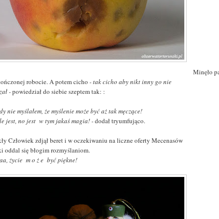
Minęło pa
kończonej robocie. A potem cicho
- tak cicho aby nikt inny go nie
zał -
powiedział do siebie szeptem tak: :
dy nie myślałem, że myślenie może być aż tak męczące!
e jest, no jest w tym jakaś magia! -
dodał tryumfująco.
ły Człowiek zdjął beret i w oczekiwaniu na liczne oferty Mecenasów
ki oddal się błogim rozmyślaniom.
aa, życie m o ż e być piękne!