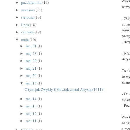
Zwyk
października
(19)
►
w my
września
(17)
►
sierpnia
(13)
►
- Sk
co z
lipca
(18)
►
popr
czerwca
(19)
►
zacz
maja
(10)
▼
- Ar
maj 31
(1)
►
- Ni
maj 23
(1)
►
Arty
maj 22
(1)
►
maj 21
(1)
►
To ak
maj 20
(1)
►
to wy
skand
maj 15
(1)
▼
O tym jak Zwykły Człowiek został Artystą (1611)
- Do 
maj 14
(1)
►
stos
- Poz
maj 13
(1)
►
maj 12
(1)
►
Zwyk
maj 11
(1)
►
nadz
a mę