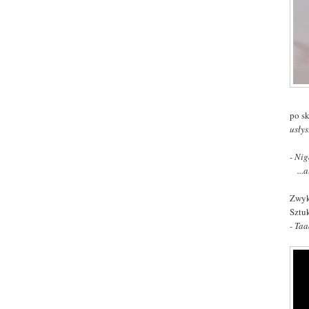
po s
usłys
- Nig
...al
Zwyk
Sztu
- Taa