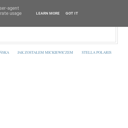
user-agent
erate usage
LEARN MORE
GOT IT
ŃSKA
JAK ZOSTAŁEM MICKIEWICZEM
STELLA POLARIS