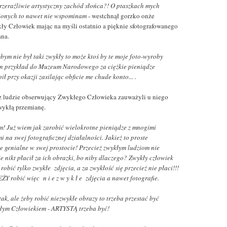
przeraźliwie artystyczny zachód słońca?! O ptaszkach mych
ionych to nawet nie wspominam
- westchnął gorzko onże
ły Człowiek mając na myśli ostatnio a pięknie sfotografowanego
ana.
bym nie był taki zwykły to może ktoś by te moje foto-wyroby
en przykład do Muzeum Narodowego za ciężkie pieniądze
ił przy okazji zasilając obficie me chude konto... .
z ludzie obserwujący Zwykłego Człowieka zauważyli u niego
wykłą przemianę.
m! Już wiem jak zarobić wielokrotne pieniądze z mnogimi
i na swej fotograficznej działalności. Jakież to proste
ie genialne w swej prostocie! Przecież zwykłym ludziom nie
e nikt płacił za ich obrazki, bo niby dlaczego? Zwykły człowiek
robić tylko zwykłe zdjęcia, a za zwykłość się przecież nie płaci!!!
Y robić więc n i e z w y k ł e zdjęcia a nawet fotografie.
tak, ale żeby robić niezwykłe obrazy to trzeba przestać być
łym Człowiekiem - ARTYSTĄ trzeba być!