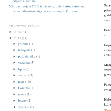
zdjęcie z Torunia
Surr
Miniony projekt OT. Zakończony. ...ale warto, warto tam
pełn
wpaść. Mnóstwo zdjęć, tekstów i myśli. Polecam.
grzbi
częs
ARCHIWUM BLOGA
Deta
2026
(34)
►
szcze
2025
(28)
▼
grudnia
(1)
►
Insp
elem
listopada
(1)
►
arch
października
(1)
►
września
(5)
►
Moty
lipca
(2)
►
szcz
je w
czerwca
(3)
►
maja
(10)
►
Fant
kwietnia
(1)
►
świat
marca
(1)
►
Kolo
lutego
(2)
►
któr
stycznia
(1)
▼
Tem