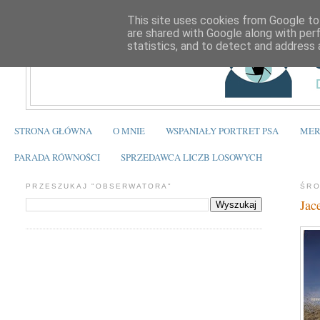
This site uses cookies from Google to 
are shared with Google along with per
statistics, and to detect and address 
STRONA GŁÓWNA
O MNIE
WSPANIAŁY PORTRET PSA
MER
PARADA RÓWNOŚCI
SPRZEDAWCA LICZB LOSOWYCH
PRZESZUKAJ "OBSERWATORA"
ŚRO
Jac