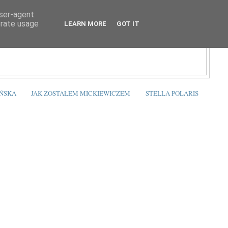
user-agent
erate usage
LEARN MORE
GOT IT
ŃSKA
JAK ZOSTAŁEM MICKIEWICZEM
STELLA POLARIS