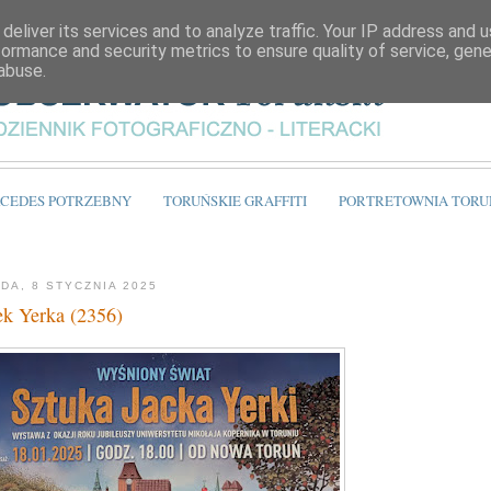
deliver its services and to analyze traffic. Your IP address and 
formance and security metrics to ensure quality of service, gen
abuse.
CEDES POTRZEBNY
TORUŃSKIE GRAFFITI
PORTRETOWNIA TORU
DA, 8 STYCZNIA 2025
ek Yerka (2356)