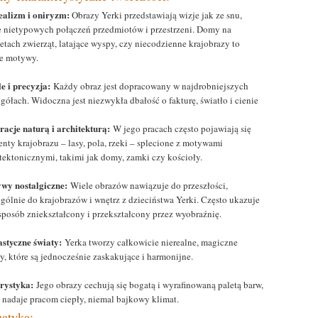
ealizm i oniryzm:
Obrazy Yerki przedstawiają wizje jak ze snu,
e nietypowych połączeń przedmiotów i przestrzeni. Domy na
etach zwierząt, latające wyspy, czy niecodzienne krajobrazy to
te motywy.
le i precyzja:
Każdy obraz jest dopracowany w najdrobniejszych
gółach. Widoczna jest niezwykła dbałość o fakturę, światło i cienie
iracje naturą i architekturą:
W jego pracach często pojawiają się
enty krajobrazu – lasy, pola, rzeki – splecione z motywami
itektonicznymi, takimi jak domy, zamki czy kościoły.
wy nostalgiczne:
Wiele obrazów nawiązuje do przeszłości,
ególnie do krajobrazów i wnętrz z dzieciństwa Yerki. Często ukazuje
 sposób zniekształcony i przekształcony przez wyobraźnię.
astyczne światy:
Yerka tworzy całkowicie nierealne, magiczne
y, które są jednocześnie zaskakujące i harmonijne.
rystyka:
Jego obrazy cechują się bogatą i wyrafinowaną paletą barw,
a nadaje pracom ciepły, niemal bajkowy klimat.
atyka: