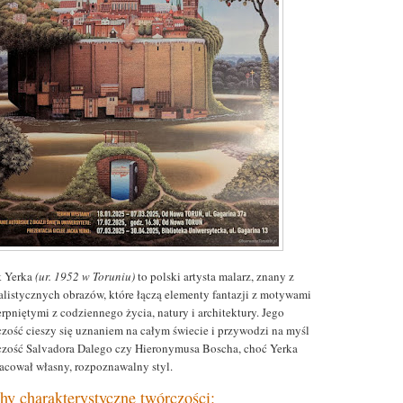
k Yerka
(ur. 1952 w Toruniu)
to polski artysta malarz, znany z
ealistycznych obrazów, które łączą elementy fantazji z motywami
rpniętymi z codziennego życia, natury i architektury. Jego
czość cieszy się uznaniem na całym świecie i przywodzi na myśl
czość Salvadora Dalego czy Hieronymusa Boscha, choć Yerka
acował własny, rozpoznawalny styl.
hy charakterystyczne twórczości: