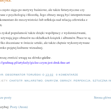
a często sięga po motywy baśniowe, ale także futurystyczne czy
zane z psychologią i filozofią. Jego obrazy mogą być interpretowane
komentarz do rzeczywistości lub refleksja nad relacją człowieka z
ą.
a zyskał popularność także dzięki współpracy z wydawnictwami,
e używają jego obrazów na okładkach książek i albumów. Prace te są
tylko doceniane w świecie sztuki, ale także chętnie wykorzystywane
roko pojętej kulturze wizualnej.
Proszę zwrócić uwagę na słówko
giclee
.
://grafmag.pl/artykuly/giclee-czym-jest-druk-fine-art
OR:
OBSERWATOR TORUŃSKI
O
13:02
0 KOMENTARZE
KIETY:
CHATGTP
,
MALARSTWO. ONIRYZM
,
OBRAZY
,
PERFEKCJA
,
SZTUCZNA I
ze posty
Strona głów
krybuj:
Posty (Atom)