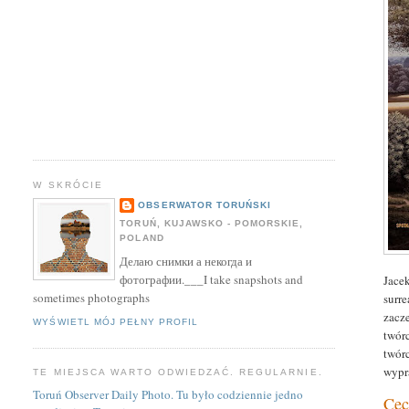
W SKRÓCIE
OBSERWATOR TORUŃSKI
TORUŃ, KUJAWSKO - POMORSKIE,
POLAND
Делаю снимки а некогда и
фотографии.___I take snapshots and
Jace
sometimes photographs
surr
zacze
WYŚWIETL MÓJ PEŁNY PROFIL
twór
twór
wypr
TE MIEJSCA WARTO ODWIEDZAĆ. REGULARNIE.
Toruń Observer Daily Photo. Tu było codziennie jedno
Cec