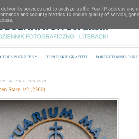
deliver its services and to analyze traffic. Your IP address and 
formance and security metrics to ensure quality of service, gen
abuse.
CEDES POTRZEBNY
TORUŃSKIE GRAFFITI
PORTRETOWNIA TORU
DA, 30 KWIETNIA 2025
heń Stary 1/2 (2360)