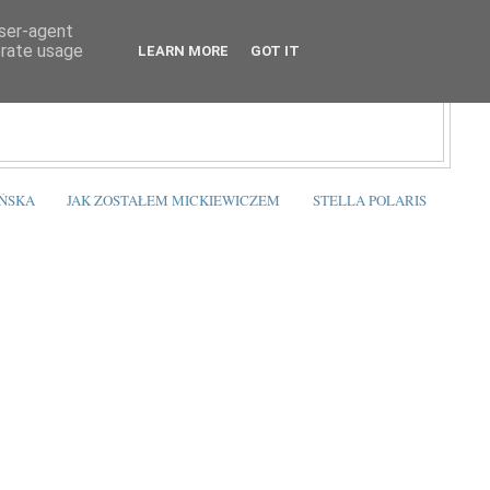
user-agent
erate usage
LEARN MORE
GOT IT
ŃSKA
JAK ZOSTAŁEM MICKIEWICZEM
STELLA POLARIS