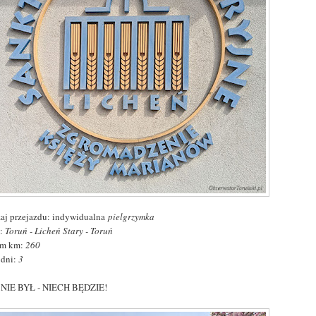
aj przejazdu: indywidualna
pielgrzymka
:
Toruń - Licheń Stary - Toruń
em km:
260
 dni:
3
NIE BYŁ - NIECH BĘDZIE!