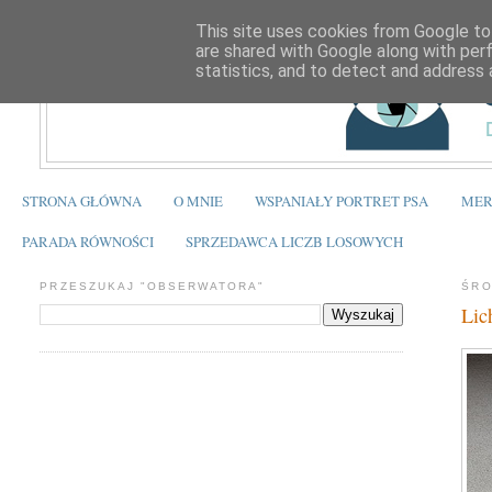
This site uses cookies from Google to 
are shared with Google along with per
statistics, and to detect and address 
STRONA GŁÓWNA
O MNIE
WSPANIAŁY PORTRET PSA
MER
PARADA RÓWNOŚCI
SPRZEDAWCA LICZB LOSOWYCH
PRZESZUKAJ "OBSERWATORA"
ŚRO
Lic