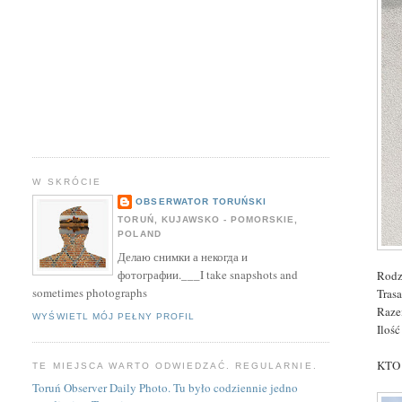
W SKRÓCIE
OBSERWATOR TORUŃSKI
TORUŃ, KUJAWSKO - POMORSKIE,
POLAND
Делаю снимки а некогда и
фотографии.___I take snapshots and
Rodz
sometimes photographs
Trasa
Raz
WYŚWIETL MÓJ PEŁNY PROFIL
Ilość
KTO 
TE MIEJSCA WARTO ODWIEDZAĆ. REGULARNIE.
Toruń Observer Daily Photo. Tu było codziennie jedno