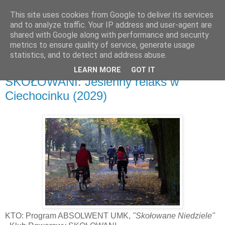
This site uses cookies from Google to deliver its services
and to analyze traffic. Your IP address and user-agent are
shared with Google along with performance and security
metrics to ensure quality of service, generate usage
▼
statistics, and to detect and address abuse.
LEARN MORE
GOT IT
środa, 17 października 2018
SKOŁOWANI: Jesienny relaks w
Ciechocinku (2029)
KTO: Program ABSOLWENT UMK,
"Skołowane Niedziele"