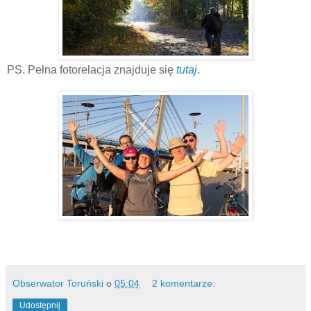
PS. Pełna fotorelacja znajduje się
tutaj
.
Obserwator Toruński
o
05:04
2 komentarze:
Udostępnij