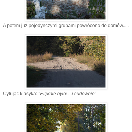
A potem już pojedynczymi grupami powrócono do domów... .
Cytując klasyka:
"Pięknie było! ...i cudownie"
.