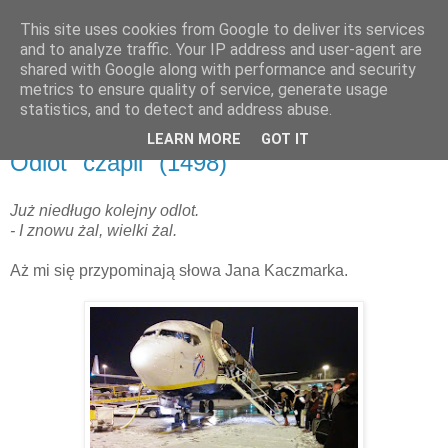
This site uses cookies from Google to deliver its services
and to analyze traffic. Your IP address and user-agent are
shared with Google along with performance and security
metrics to ensure quality of service, generate usage
▼
statistics, and to detect and address abuse.
LEARN MORE
GOT IT
środa, 4 lutego 2015
Odlot "czapli" (1498)
Już niedługo kolejny odlot.
- I znowu żal, wielki żal.
Aż mi się przypominają słowa Jana Kaczmarka.