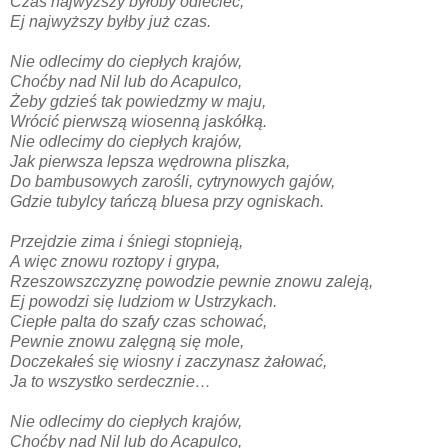
Czas najwyższy byłoby odlecieć,
Ej najwyższy byłby już czas.
Nie odlecimy do ciepłych krajów,
Choćby nad Nil lub do Acapulco,
Żeby gdzieś tak powiedzmy w maju,
Wrócić pierwszą wiosenną jaskółką.
Nie odlecimy do ciepłych krajów,
Jak pierwsza lepsza wędrowna pliszka,
Do bambusowych zarośli, cytrynowych gajów,
Gdzie tubylcy tańczą bluesa przy ogniskach.
Przejdzie zima i śniegi stopnieją,
A więc znowu roztopy i grypa,
Rzeszowszczyznę powodzie pewnie znowu zaleją,
Ej powodzi się ludziom w Ustrzykach.
Ciepłe palta do szafy czas schować,
Pewnie znowu zalęgną się mole,
Doczekałeś się wiosny
i zaczynasz żałować,
Ja to wszystko serdecznie…
Nie odlecimy do ciepłych krajów,
Choćby nad Nil lub do Acapulco,