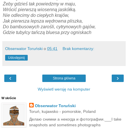
Żeby gdzieś tak powiedzmy w maju,
Wrócić pierwszą wiosenną jaskółką.
Nie odlecimy do ciepłych krajów
,
Jak pierwsza lepsza wędrowna pliszka,
Do bambusowych zarośli, cytrynowych gajów,
Gdzie tubylcy tańczą bluesa przy ogniskach
Obserwator Toruński
o
05:41
Brak komentarzy:
Udostępnij
‹
›
Strona główna
Wyświetl wersję na komputer
W skrócie
Obserwator Toruński
Toruń, kujawsko - pomorskie, Poland
Делаю снимки а некогда и фотографии.___I take
snapshots and sometimes photographs