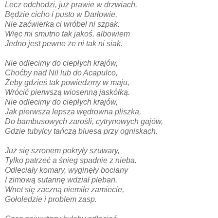
Lecz odchodzi, już prawie w drzwiach.
Będzie cicho i pusto w Darłowie,
Nie zaćwierka ci wróbel ni szpak.
Więc mi smutno tak jakoś, albowiem
Jedno jest pewne że ni tak ni siak.
Nie odlecimy do ciepłych krajów,
Choćby nad Nil lub do Acapulco,
Żeby gdzieś tak powiedzmy w maju,
Wrócić pierwszą wiosenną jaskółką.
Nie odlecimy do ciepłych krajów,
Jak pierwsza lepsza wędrowna pliszka,
Do bambusowych zarośli, cytrynowych gajów,
Gdzie tubylcy tańczą bluesa przy ogniskach.
Już się szronem pokryły szuwary,
Tylko patrzeć a śnieg spadnie z nieba.
Odleciały komary, wyginęły bociany
I zimową sutannę wdział pleban.
Wnet się zaczną niemiłe zamiecie,
Gołoledzie i problem zasp.