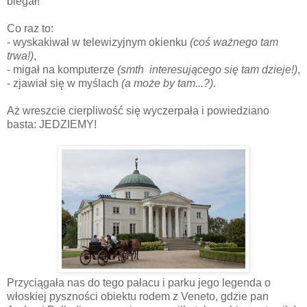
biegał!
Co raz to:
- wyskakiwał w telewizyjnym okienku
(coś ważnego tam
trwa!)
,
- migał na komputerze
(smth interesującego się tam dzieje!)
,
- zjawiał się w myślach
(a może by tam...?)
.
Aż wreszcie cierpliwość się wyczerpała i powiedziano
basta: JEDZIEMY!
Przyciągała nas do tego pałacu i parku jego legenda o
włoskiej pyszności obiektu rodem z Veneto, gdzie pan