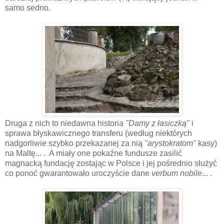
samo sedno.
Druga z nich to niedawna historia
"Damy z łasiczką"
i
sprawa błyskawicznego transferu (według niektórych
nadgorliwie szybko przekazanej za nią
"arystokratom"
kasy)
na Maltę... . A miały one pokaźne fundusze zasilić
magnacką fundację zostając w Polsce i jej pośrednio służyć
co ponoć gwarantowało uroczyście dane
verbum nobile
... .