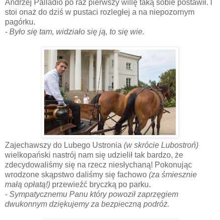
Andrzej Palladio po raz pierwszy willę taką sobie postawił. I
stoi onaż do dziś w pustaci rozległej a na niepozornym
pagórku.
- Było się tam, widziało się ją, to się wie.
Zajechawszy do Lubego Ustronia
(w skrócie Lubostroń)
wielkopański nastrój nam się udzielił tak bardzo, że
zdecydowaliśmy się na rzecz niesłychaną! Pokonując
wrodzone skąpstwo daliśmy się fachowo
(za śmiesznie
małą opłatą!)
przewieźć bryczką po parku.
- Sympatycznemu Panu który powoził zaprzęgiem
dwukonnym dziękujemy za bezpieczną podróż.