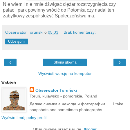
Nie wiem i nie mnie dźwigać ciężar rozstrzygnięcia czy
pałac i park powinny wrócić do Potomka czy nadal ten
zabytkowy zespół służyć Społeczeństwu ma.
Obserwator Toruński
o
05:03
Brak komentarzy:
Udostępnij
‹
›
Strona główna
Wyświetl wersję na komputer
W skrócie
Obserwator Toruński
Toruń, kujawsko - pomorskie, Poland
Делаю снимки а некогда и фотографии.___I take
snapshots and sometimes photographs
Wyświetl mój pełny profil
Obsługiwane przez usługę
Blogger
.