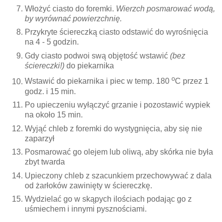
Włożyć ciasto do foremki.
Wierzch posmarować wodą,
by wyrównać powierzchnię.
Przykryte ściereczką ciasto odstawić do wyrośnięcia
na 4 - 5 godzin.
Gdy ciasto podwoi swą objętość wstawić
(bez
ściereczki!)
do piekarnika
o
Wstawić do piekarnika i piec w temp. 180
C przez 1
godz. i 15 min.
Po upieczeniu wyłączyć grzanie i pozostawić wypiek
na około 15 min.
Wyjąć chleb z foremki do wystygnięcia, aby się nie
zaparzył
Posmarować go olejem lub oliwą, aby skórka nie była
zbyt twarda
Upieczony chleb z szacunkiem przechowywać z dala
od żarłoków zawinięty w ściereczkę.
Wydzielać go w skąpych ilościach podając go z
uśmiechem i innymi pysznościami.