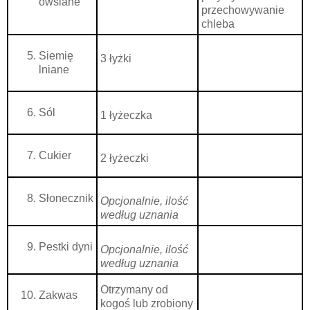
owsiane
przechowywanie
chleba
Siemię
3 łyżki
lniane
Sól
1 łyżeczka
Cukier
2 łyżeczki
Słonecznik
Opcjonalnie, ilość
według uznania
Pestki dyni
Opcjonalnie, ilość
według uznania
Otrzymany od
Zakwas
kogoś lub zrobiony