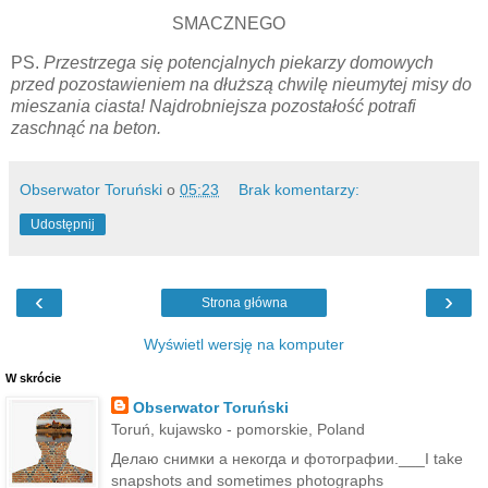
SMACZNEGO
PS.
Przestrzega się potencjalnych piekarzy domowych
przed pozostawieniem na dłuższą chwilę nieumytej misy do
mieszania ciasta! Najdrobniejsza pozostałość potrafi
zaschnąć na beton.
Obserwator Toruński
o
05:23
Brak komentarzy:
Udostępnij
‹
›
Strona główna
Wyświetl wersję na komputer
W skrócie
Obserwator Toruński
Toruń, kujawsko - pomorskie, Poland
Делаю снимки а некогда и фотографии.___I take
snapshots and sometimes photographs