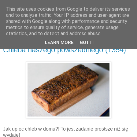
This site uses cookies from Google to deliver its services
and to analyze traffic. Your IP address and user-agent are
shared with Google along with performance and security
metrics to ensure quality of service, generate usage
▼
statistics, and to detect and address abuse.
LEARN MORE
GOT IT
czwartek, 19 czerwca 2014
Chleba naszego powszedniego (1354)
Jak upiec chleb w domu?! To jest zadanie prostsze niż się
wydaje!