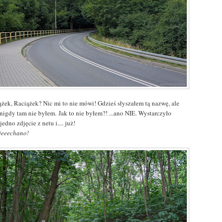
ążek, Raciążek? Nic mi to nie mówi! Gdzieś słyszałem tą nazwę, ale
 nigdy tam nie byłem. Jak to nie byłem?! ...ano NIE. Wystarczyło
jedno zdjęcie z netu i.... już!
jeeechano!