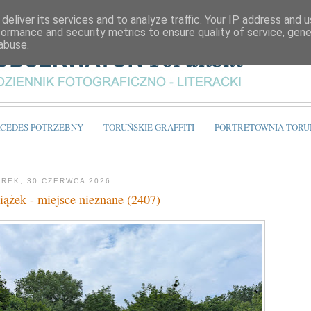
deliver its services and to analyze traffic. Your IP address and 
formance and security metrics to ensure quality of service, gen
abuse.
CEDES POTRZEBNY
TORUŃSKIE GRAFFITI
PORTRETOWNIA TORU
REK, 30 CZERWCA 2026
iążek - miejsce nieznane (2407)