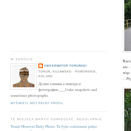
W SKRÓCIE
Raci
nie -
OBSERWATOR TORUŃSKI
więc 
TORUŃ, KUJAWSKO - POMORSKIE,
POLAND
-
Po
Делаю снимки а некогда и
фотографии.___I take snapshots and
sometimes photographs
WYŚWIETL MÓJ PEŁNY PROFIL
TE MIEJSCA WARTO ODWIEDZAĆ. REGULARNIE.
Toruń Observer Daily Photo. Tu było codziennie jedno