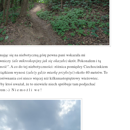
nając się na niebotyczną górę pewna pani wskazała mi
owniczy
(ale mikroskopijny jak się okazało)
skrót. Pokonałem i tą
dność"
. A co do tej niebotyczności: różnica pomiędzy Ciechocinkiem
ciążkiem wynosi
(zależy gdzie miarkę przyłożyć)
około 40 metrów. To
porównania coś nieco więcej niż kilkunastopiętrowy wieżowiec.
yby ktoś uważał, że to niewiele niech spróbuje tam podjechać
em :-) N i e m o ż l i w e !