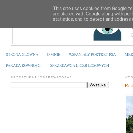
This site uses cookies from Google to 
are shared with Google along with per
statistics, and to detect and address 
STRONA GŁÓWNA
O MNIE
WSPANIAŁY PORTRET PSA
MER
PARADA RÓWNOŚCI
SPRZEDAWCA LICZB LOSOWYCH
PRZESZUKAJ "OBSERWATORA"
WTO
Rac