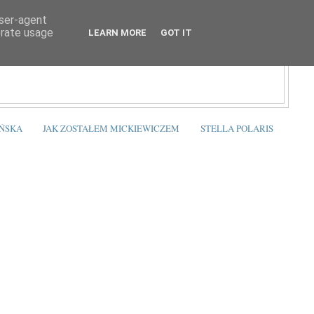
user-agent
erate usage
LEARN MORE
GOT IT
ŃSKA
JAK ZOSTAŁEM MICKIEWICZEM
STELLA POLARIS