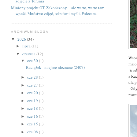
zdjęcie z Torunia
Miniony projekt OT. Zakończony. ...ale warto, warto tam
wpaść. Mnóstwo zdjęć, tekstów i myśli. Polecam.
ARCHIWUM BLOGA
2026
(34)
▼
lipca
(11)
►
czerwca
(12)
▼
Wspi
cze 30
(1)
▼
mal
Raciążek - miejsce nieznane (2407)
"tru
a Ra
cze 28
(1)
►
dla 
cze 27
(1)
►
- Gd
cze 20
(1)
►
rower
cze 19
(1)
►
cze 18
(1)
►
cze 16
(1)
►
cze 15
(1)
►
cze 08
(1)
►