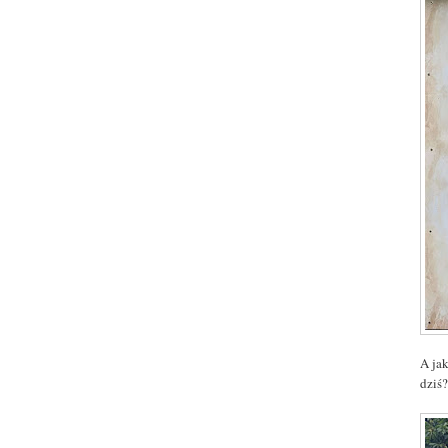
A ja
dziś