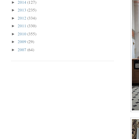
2014
(127)
►
2013
(235)
►
2012
(334)
►
2011
(330)
►
2010
(355)
►
2009
(29)
►
2007
(64)
►