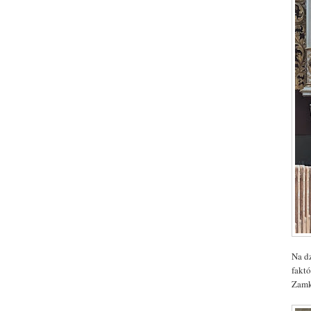
Na d
faktó
Zamk