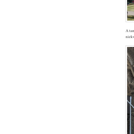
A ta
niek