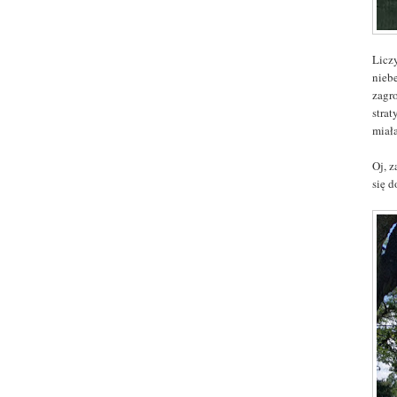
Liczy
nieb
zagr
strat
miał
Oj, 
się d