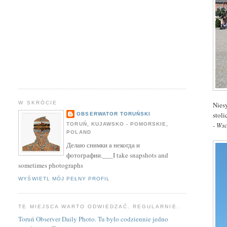
W SKRÓCIE
Nies
stol
OBSERWATOR TORUŃSKI
- Ws
TORUŃ, KUJAWSKO - POMORSKIE,
POLAND
Делаю снимки а некогда и
фотографии.___I take snapshots and
sometimes photographs
WYŚWIETL MÓJ PEŁNY PROFIL
TE MIEJSCA WARTO ODWIEDZAĆ. REGULARNIE.
Toruń Observer Daily Photo. Tu było codziennie jedno