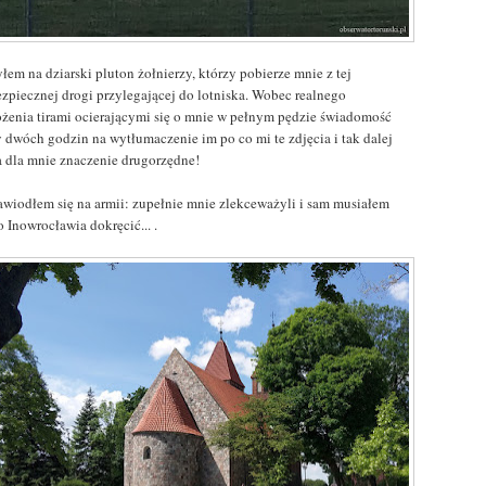
łem na dziarski pluton żołnierzy, którzy pobierze mnie z tej
ezpiecznej drogi przylegającej do lotniska. Wobec realnego
ożenia tirami ocierającymi się o mnie w pełnym pędzie świadomość
y dwóch godzin na wytłumaczenie im po co mi te zdjęcia i tak dalej
a dla mnie znaczenie drugorzędne!
zawiodłem się na armii: zupełnie mnie zlekceważyli i sam musiałem
o Inowrocławia dokręcić... .