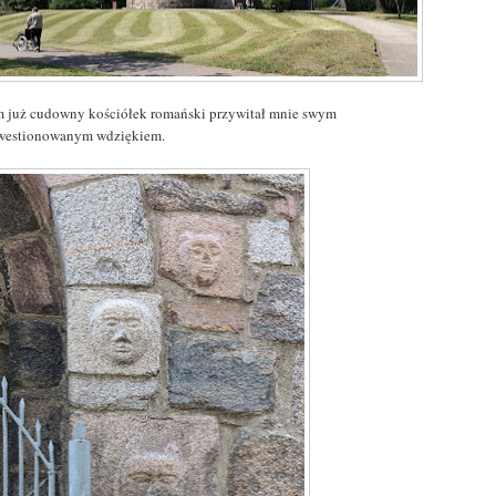
m już cudowny kościółek romański przywitał mnie swym
westionowanym wdziękiem.