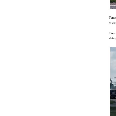
Tera
rowe
Cora
zbie