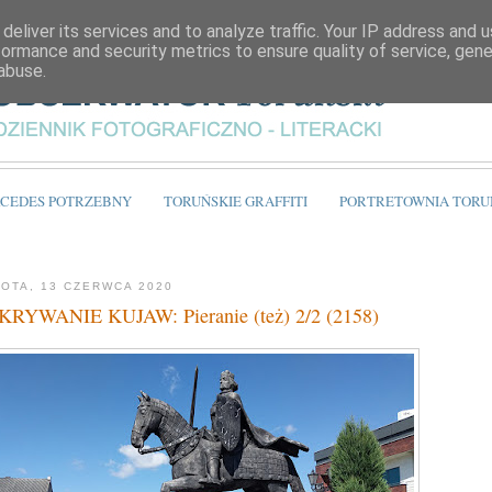
deliver its services and to analyze traffic. Your IP address and 
formance and security metrics to ensure quality of service, gen
abuse.
CEDES POTRZEBNY
TORUŃSKIE GRAFFITI
PORTRETOWNIA TORU
OTA, 13 CZERWCA 2020
RYWANIE KUJAW: Pieranie (też) 2/2 (2158)