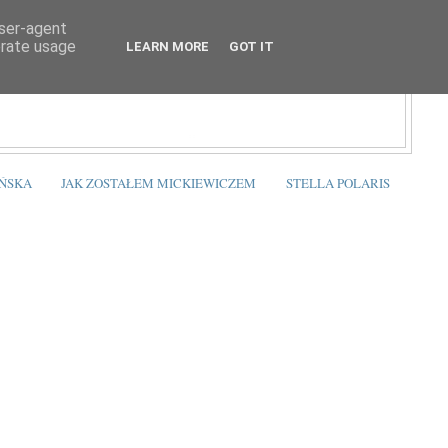
user-agent
erate usage
LEARN MORE
GOT IT
ŃSKA
JAK ZOSTAŁEM MICKIEWICZEM
STELLA POLARIS