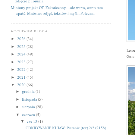
zdjęcie z Torunia
Miniony projekt OT. Zakończony. ...ale warto, warto tam
wpaść. Mnóstwo zdjęć, tekstów i myśli. Polecam.
ARCHIWUM BLOGA
2026
(34)
►
2025
(28)
►
Lesz
2024
(49)
►
Gnie
2023
(27)
►
2022
(42)
►
2021
(45)
►
2020
(66)
▼
grudnia
(1)
►
listopada
(5)
►
sierpnia
(28)
►
czerwca
(5)
▼
cze 13
(1)
▼
ODKRYWANIE KUJAW: Pieranie (też) 2/2 (2158)