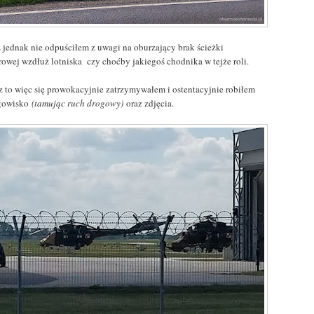
z jednak nie odpuściłem z uwagi na oburzający brak ścieżki
rowej wzdłuż lotniska czy choćby jakiegoś chodnika w tejże roli.
z to więc się prowokacyjnie zatrzymywałem i ostentacyjnie robiłem
gowisko
(tamując ruch drogowy)
oraz zdjęcia.