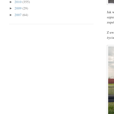
2010
(355)
►
2009
(29)
►
Jak w
2007
(64)
►
szpi
zupe
Z uw
życi