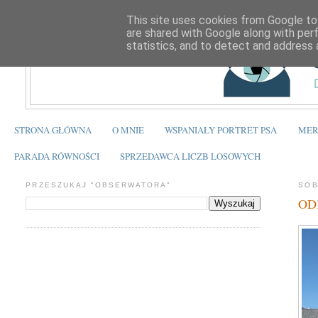
This site uses cookies from Google to 
are shared with Google along with per
statistics, and to detect and address 
STRONA GŁÓWNA
O MNIE
WSPANIAŁY PORTRET PSA
MER
PARADA RÓWNOŚCI
SPRZEDAWCA LICZB LOSOWYCH
PRZESZUKAJ "OBSERWATORA"
SOB
ODK