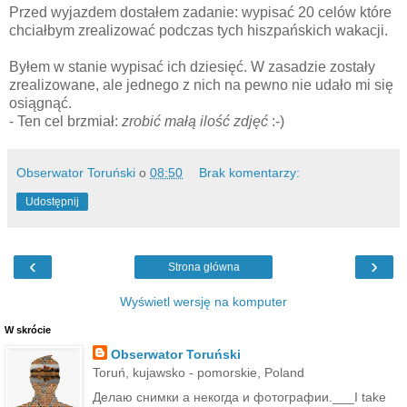
Przed wyjazdem dostałem zadanie: wypisać 20 celów które
chciałbym zrealizować podczas tych hiszpańskich wakacji.
Byłem w stanie wypisać ich dziesięć. W zasadzie zostały
zrealizowane, ale jednego z nich na pewno nie udało mi się
osiągnąć.
- Ten cel brzmiał:
zrobić małą ilość zdjęć
:-)
Obserwator Toruński
o
08:50
Brak komentarzy:
Udostępnij
‹
›
Strona główna
Wyświetl wersję na komputer
W skrócie
Obserwator Toruński
Toruń, kujawsko - pomorskie, Poland
Делаю снимки а некогда и фотографии.___I take