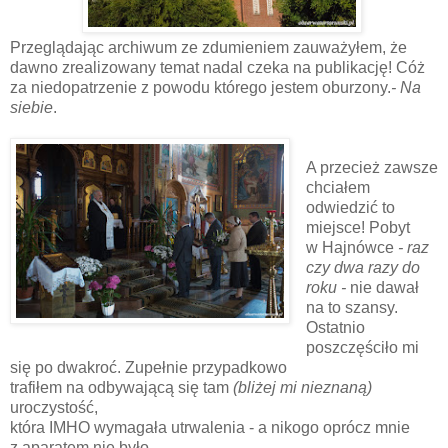
Przeglądając archiwum ze zdumieniem zauważyłem, że
dawno zrealizowany temat nadal czeka na publikację! Cóż
za niedopatrzenie z powodu którego jestem oburzony.
- Na
siebie
.
A przecież zawsze
chciałem
odwiedzić to
miejsce! Pobyt
w Hajnówce
- raz
czy dwa razy do
roku -
nie dawał
na to szansy.
Ostatnio
poszczęściło mi
się po dwakroć. Zupełnie przypadkowo
trafiłem na odbywającą się tam
(bliżej mi nieznaną)
uroczystość,
która IMHO wymagała utrwalenia - a nikogo oprócz mnie
z aparatem nie było.