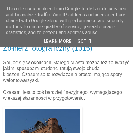
This site uses cookies from Google to deliver its services
and to analyze traffic. Your IP address and user-agent are
shared with Google along with performance and security
metrics to ensure quality of service, generate usage
▼
statistics, and to detect and address abuse.
LEARN MORE
GOT IT
środa, 4 września 2013
Żołnierz fotograficzny (1315)
Snując się w okolicach Starego Miasta można też zauważyć
jakimi sposobami studenci ratują swoją chudą
kieszeń. Czasem są to rozwiązania proste, mające spory
walor towarzyski.
Czasami jest to coś bardziej finezyjnego, wymagającego
większej staranności w przygotowaniu.