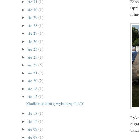
Zaob
sie 31
(1)
►
Opró
sie 30
(1)
►
roln
sie 29
(1)
►
sie 28
(1)
►
sie 27
(1)
►
sie 26
(1)
►
sie 25
(1)
►
sie 23
(1)
►
sie 22
(5)
►
sie 21
(7)
►
sie 20
(2)
►
sie 16
(1)
►
sie 15
(1)
▼
Zjadłem kiełbasę wyborczą (2075)
sie 13
(1)
►
Ryk 
sie 12
(1)
►
Sign
sie 09
(1)
►
ukra
sie 07
(1)
►