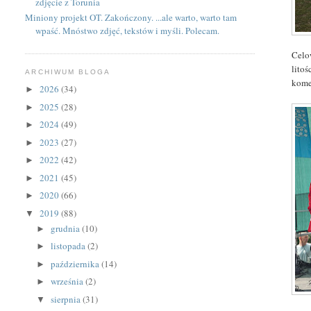
zdjęcie z Torunia
Miniony projekt OT. Zakończony. ...ale warto, warto tam
wpaść. Mnóstwo zdjęć, tekstów i myśli. Polecam.
Celo
litoś
ARCHIWUM BLOGA
kome
2026
(34)
►
2025
(28)
►
2024
(49)
►
2023
(27)
►
2022
(42)
►
2021
(45)
►
2020
(66)
►
2019
(88)
▼
grudnia
(10)
►
listopada
(2)
►
października
(14)
►
września
(2)
►
sierpnia
(31)
▼