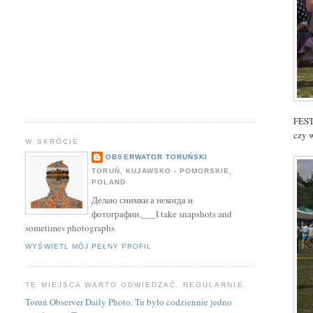
FEST
czy 
W SKRÓCIE
OBSERWATOR TORUŃSKI
TORUŃ, KUJAWSKO - POMORSKIE,
POLAND
Делаю снимки а некогда и
фотографии.___I take snapshots and
sometimes photographs
WYŚWIETL MÓJ PEŁNY PROFIL
TE MIEJSCA WARTO ODWIEDZAĆ. REGULARNIE.
Toruń Observer Daily Photo. Tu było codziennie jedno