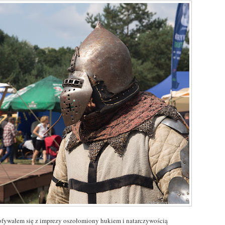
fywałem się z imprezy oszołomiony hukiem i natarczywością