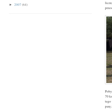
licz
2007
(64)
►
prze
Poby
70 k
tego
parę