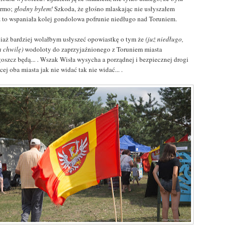
armo;
głodny byłem!
Szkoda, że głośno mlaskając nie usłyszałem
ż to wspaniała kolej gondolowa pofrunie niedługo nad Toruniem.
iaż bardziej wolałbym usłyszeć opowiastkę o tym że
(już niedługo,
a chwilę)
wodoloty do zaprzyjaźnionego z Toruniem miasta
oszcz będą... . Wszak Wisła wysycha a porządnej i bezpiecznej drogi
cej oba miasta jak nie widać tak nie widać... .