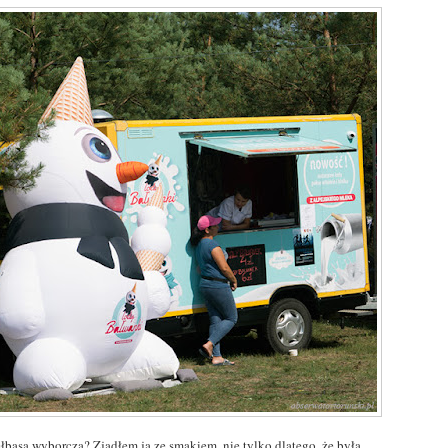
ełbasa wyborcza? Zjadłem ją ze smakiem, nie tylko dlatego, że była