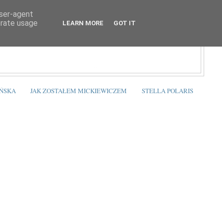
user-agent
erate usage
LEARN MORE
GOT IT
ŃSKA
JAK ZOSTAŁEM MICKIEWICZEM
STELLA POLARIS