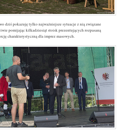
wo dziś pokazuję tylko najważniejsze sytuacje z nią związane
ciwie pomijając kilkadziesiąt stoisk prezentujących rozpasaną
rcję charakterystyczną dla imprez masowych.