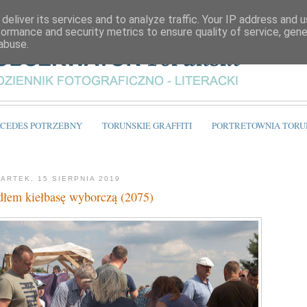
deliver its services and to analyze traffic. Your IP address and 
formance and security metrics to ensure quality of service, gen
abuse.
CEDES POTRZEBNY
TORUŃSKIE GRAFFITI
PORTRETOWNIA TORU
ARTEK, 15 SIERPNIA 2019
dłem kiełbasę wyborczą (2075)