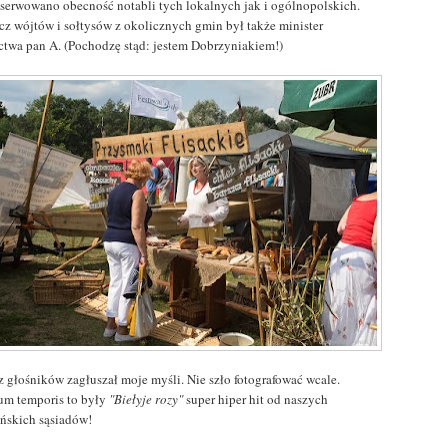
serwowano obecność notabli tych lokalnych jak i ogólnopolskich.
cz wójtów i sołtysów z okolicznych gmin był także minister
ictwa pan A. (Pochodzę stąd: jestem Dobrzyniakiem!)
z głośników zagłuszał moje myśli. Nie szło fotografować wcale.
um temporis to były
"Biełyje rozy"
super hiper hit od naszych
ińskich sąsiadów!