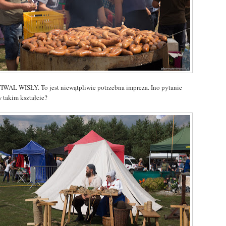
IWAL WISŁY. To jest niewątpliwie potrzebna impreza. Ino pytanie
w takim kształcie?