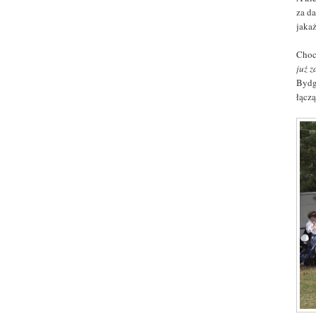
za d
jaka
Choc
już z
Bydg
łączą