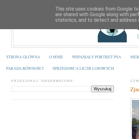
This site uses cookies from Google to 
are shared with Google along with per
statistics, and to detect and address 
STRONA GŁÓWNA
O MNIE
WSPANIAŁY PORTRET PSA
MER
PARADA RÓWNOŚCI
SPRZEDAWCA LICZB LOSOWYCH
PRZESZUKAJ "OBSERWATORA"
CZW
Zja