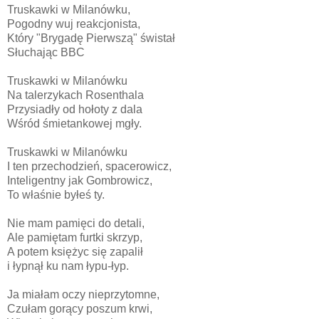
Truskawki w Milanówku,
Pogodny wuj reakcjonista,
Który "Brygadę Pierwszą" świstał
Słuchając BBC
Truskawki w Milanówku
Na talerzykach Rosenthala
Przysiadły od hołoty z dala
Wśród śmietankowej mgły.
Truskawki w Milanówku
I ten przechodzień, spacerowicz,
Inteligentny jak Gombrowicz,
To właśnie byłeś ty.
Nie mam pamięci do detali,
Ale pamiętam furtki skrzyp,
A potem księżyc się zapalił
i łypnął ku nam łypu-łyp.
Ja miałam oczy nieprzytomne,
Czułam gorący poszum krwi,