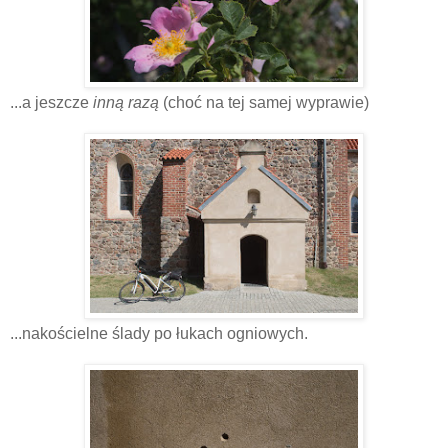
...a jeszcze
inną razą
(choć na tej samej wyprawie)
...nakościelne ślady po łukach ogniowych.