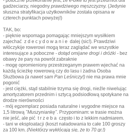
- potoczne przekonanie jest, że e-bike to jest przedmiot dla
gadżeciarzy, niegodny
prawdziwego męszczyzny.
(Jedynie
słuszna stratyfikacja użytkowników została opisana w
czterech punktach powyżej!)
TAK, bo:
- pięknie wspomaga pomagając mniejszym wysiłkiem
zajechać z d e c y d o w a n i e dalej (sic!). Prawdziwi
włóczykije rowerowi mogą teraz zaglądać we wszystkie
interesujące a poboczne
- dotąd omijane drogi i dróżki -
bez
obawy że pary na powrót zabraknie
- mogę opromieniony przestrzeganym prawem wjechać na
każdą ścieżkę rowerową czy do lasu i żadna Osoba
Służbowa
(a nawet sam Pan Leśniczy!)
nie ma prawa mnie
pogonić
- jest ciężki, stąd stabilnie trzyma się drogi, nieźle niwelując
amortyzatorem przednim i sztycą podsiodłową spotykane na
drodze nierówności
- mój egzemplarz posiada naturalne i wygodne miejsce na
1,5 litrową
"Muszyniankę"
. Przypominam: w trasie można
nie jeść, ale pić t r z e b a często i to z lekkim nadmiarem.
- tani w eksploatacji (koszt naładowania to całe 100 groszy
za 100 km.
(Niektórzy wykłócają się, że to 70 gr.!)