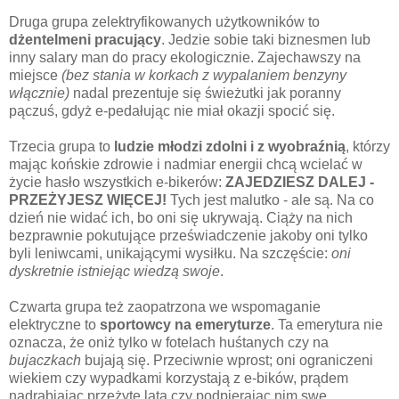
Druga grupa zelektryfikowanych użytkowników to
dżentelmeni pracujący
. Jedzie sobie taki biznesmen lub
inny salary man do pracy ekologicznie. Zajechawszy na
miejsce
(bez stania w korkach z wypalaniem benzyny
włącznie)
nadal prezentuje się świeżutki jak poranny
pączuś, gdyż e-pedałując nie miał okazji spocić się.
Trzecia grupa to
ludzie młodzi zdolni i z wyobraźnią
, którzy
mając końskie zdrowie i nadmiar energii chcą wcielać w
życie hasło wszystkich e-bikerów:
ZAJEDZIESZ DALEJ -
PRZEŻYJESZ WIĘCEJ!
Tych jest malutko - ale są. Na co
dzień nie widać ich, bo oni się ukrywają. Ciąży na nich
bezprawnie pokutujące przeświadczenie jakoby oni tylko
byli leniwcami, unikającymi wysiłku. Na szczęście:
oni
dyskretnie istniejąc wiedzą swoje
.
Czwarta grupa też zaopatrzona we wspomaganie
elektryczne to
sportowcy na emeryturze
. Ta emerytura nie
oznacza, że oniż tylko w fotelach huśtanych czy na
bujaczkach
bujają się. Przeciwnie wprost; oni ograniczeni
wiekiem czy wypadkami korzystają z e-bików, prądem
nadrabiając przeżyte lata czy podpierając nim swe