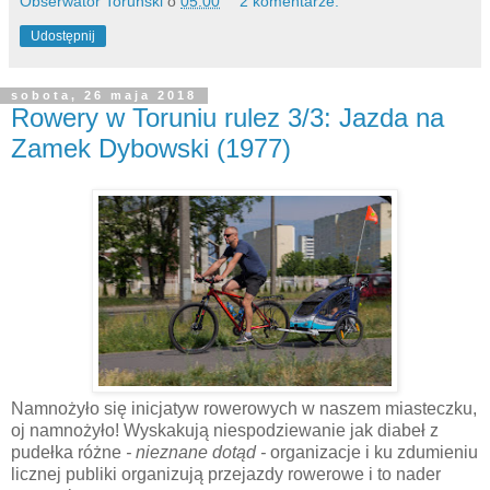
Obserwator Toruński
o
05:00
2 komentarze:
Udostępnij
sobota, 26 maja 2018
Rowery w Toruniu rulez 3/3: Jazda na
Zamek Dybowski (1977)
Namnożyło się inicjatyw rowerowych w naszem miasteczku,
oj namnożyło! Wyskakują niespodziewanie jak diabeł z
pudełka różne
- nieznane dotąd -
organizacje i ku zdumieniu
licznej publiki organizują przejazdy rowerowe i to nader