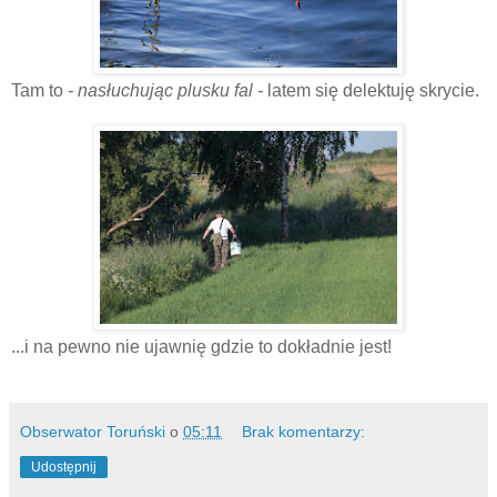
Tam to
- nasłuchując plusku fal -
latem się delektuję skrycie.
...i na pewno nie ujawnię gdzie to dokładnie jest!
Obserwator Toruński
o
05:11
Brak komentarzy:
Udostępnij