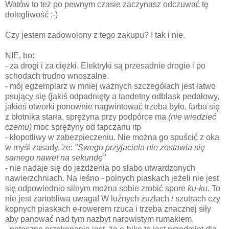
Watów to też po pewnym czasie zaczynasz odczuwać tę
dolegliwość :-)
Czy jestem zadowolony z tego zakupu? I tak i nie.
NIE, bo:
- za drogi i za ciężki. Elektryki są przesadnie drogie i po
schodach trudno wnoszalne.
- mój egzemplarz w mniej ważnych szczegółach jest łatwo
psujący się (jakiś odpadnięty a tandetny odblask pedałowy,
jakieś otworki ponownie nagwintować trzeba było, farba się
z błotnika starła, sprężyna przy podpórce ma
(nie wiedzieć
czemu)
moc sprężyny od tapczanu itp
- kłopotliwy w zabezpieczeniu. Nie można go spuścić z oka
w myśl zasady, że:
"Swego przyjaciela nie zostawia się
samego nawet na sekundę"
- nie nadaje się do jeżdżenia po słabo utwardzonych
nawierzchniach. Na leśno - polnych piaskach jeżeli nie jest
się odpowiednio silnym można sobie zrobić spore
ku-ku
. To
nie jest żartobliwa uwaga! W luźnych żużlach / szutrach czy
kopnych piaskach e-rowerem rzuca i trzeba znacznej siły
aby panować nad tym nazbyt narowistym rumakiem.