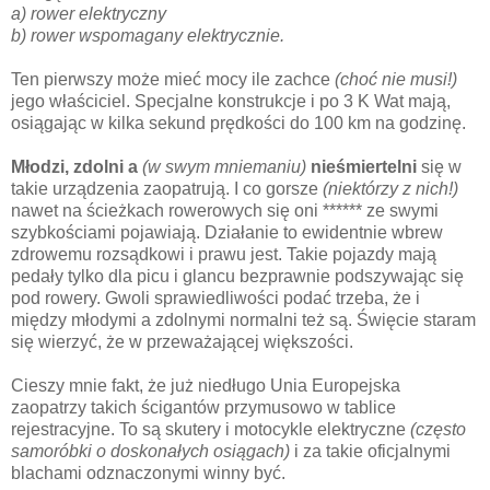
a) rower elektryczny
b) rower wspomagany elektrycznie.
Ten pierwszy może mieć mocy ile zachce
(choć nie musi!)
jego właściciel. Specjalne konstrukcje i po 3 K Wat mają,
osiągając w kilka sekund prędkości do 100 km na godzinę.
Młodzi, zdolni
a
(w swym mniemaniu)
nieśmiertelni
się w
takie urządzenia zaopatrują. I co gorsze
(niektórzy z nich!)
nawet na ścieżkach rowerowych się oni ****** ze swymi
szybkościami pojawiają. Działanie to ewidentnie wbrew
zdrowemu rozsądkowi i prawu jest. Takie pojazdy mają
pedały tylko dla picu i glancu bezprawnie podszywając się
pod rowery. Gwoli sprawiedliwości podać trzeba, że i
między młodymi a zdolnymi normalni też są. Święcie staram
się wierzyć, że w przeważającej większości.
Cieszy mnie fakt, że już niedługo Unia Europejska
zaopatrzy takich ścigantów przymusowo w tablice
rejestracyjne. To są skutery i motocykle elektryczne
(często
samoróbki o doskonałych osiągach)
i za takie oficjalnymi
blachami odznaczonymi winny być.