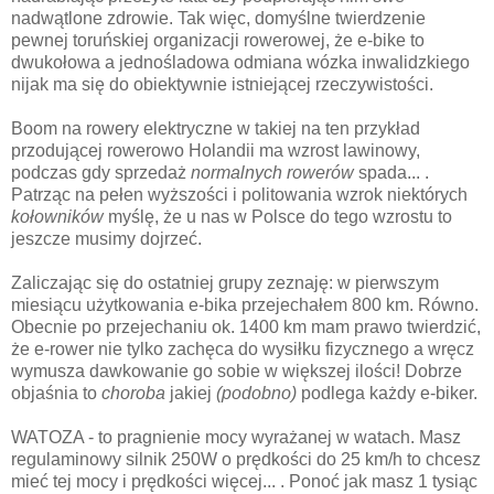
nadwątlone zdrowie. Tak więc, domyślne twierdzenie
pewnej toruńskiej organizacji rowerowej, że e-bike to
dwukołowa a jednośladowa odmiana wózka inwalidzkiego
nijak ma się do obiektywnie istniejącej rzeczywistości.
Boom na rowery elektryczne w takiej na ten przykład
przodującej rowerowo Holandii ma wzrost lawinowy,
podczas gdy sprzedaż
normalnych rowerów
spada... .
Patrząc na pełen wyższości i politowania wzrok niektórych
kołowników
myślę, że u nas w Polsce do tego wzrostu to
jeszcze musimy dojrzeć.
Zaliczając się do ostatniej grupy zeznaję: w pierwszym
miesiącu użytkowania e-bika przejechałem 800 km. Równo.
Obecnie po przejechaniu ok. 1400 km mam prawo twierdzić,
że e-rower nie tylko zachęca do wysiłku fizycznego a wręcz
wymusza dawkowanie go sobie w większej ilości! Dobrze
objaśnia to
choroba
jakiej
(podobno)
podlega każdy e-biker.
WATOZA - to pragnienie mocy wyrażanej w watach. Masz
regulaminowy silnik 250W o prędkości do 25 km/h to chcesz
mieć tej mocy i prędkości więcej... . Ponoć jak masz 1 tysiąc