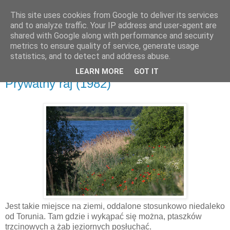
This site uses cookies from Google to deliver its services
and to analyze traffic. Your IP address and user-agent are
shared with Google along with performance and security
metrics to ensure quality of service, generate usage
▼
statistics, and to detect and address abuse.
LEARN MORE
GOT IT
czwartek, 31 maja 2018
Prywatny raj (1982)
Jest takie miejsce na ziemi, oddalone stosunkowo niedaleko
od Torunia. Tam gdzie i wykąpać się można, ptaszków
trzcinowych a żab jeziornych posłuchać.