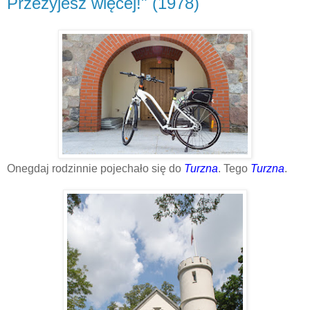
Przeżyjesz więcej!" (1978)
Onegdaj rodzinnie pojechało się do
Turzna
. Tego
Turzna
.