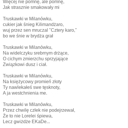
Więcej nie pomnę, ale pomnę,
Jak strasznie smakowały mi
Truskawki w Milanówku,
cukier jak śnieg Kilimandżaro,
wuj przez sen mruczal "Cztery karo,"
bo we śnie w brydża grał
Truskawki w Milanówku,
Na widelczyku srebrnym drżące,
O cichym zmierzchu sprzyjające
Związkowi dusz i ciał.
Truskawki w Milanówku,
Na księżycowy promień złoty
Ty nawlekałeś swe tęsknoty,
A ja westchnienia me.
Truskawki w Milanówku,
Przez chwilę człek nie podejrzewał,
Że to nie Lorelei śpiewa,
Lecz gwiżdże EKaDe...