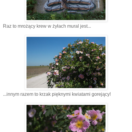
Raz to mrożący krew w żyłach mural jest...
...innym razem to krzak pięknymi kwiatami gorejący!