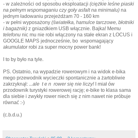
- w zależności od sposobu eksploatacji
(ciężkie leśne piaski
na pełnym wspomaganiu czy goły asfalt na minimalu)
na
jednym ładowaniu przejeżdżam 70 - 160 km
- w pełni wyposażony
(światełka, hamulce tarczowe, błotniki
i bagażnik)
z gniazdkiem USB włącznie. Bajka! M
emu
telefonu
nic mu nie robi włączony na stałe ekran z LOCUS i
GOOGLE MAPS jednocześnie, bo wspomagający
akumulator robi za super mocny power bank!
I to by było na tyle.
PS. Ostatnio, na wypadzie rowerowym i na widok e-bika
mego przewodnik wycieczki spontanicznie a żartobliwie
zakrzyknął:
...ale t e n rower się nie liczy!
I miał ów
przodownik turystyki rowerowej rację; e-bike to klasa sama
dla siebie i zwykły rower niech się z nim nawet nie próbuje
równać :-)
(c.b.d.u.)