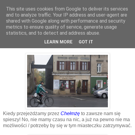
This site uses cookies from Google to deliver its services
and to analyze traffic. Your IP address and user-agent are
shared with Google along with performance and security
▼
metrics to ensure quality of service, generate usage
statistics, and to detect and address abuse.
czwartek, 28 listopada 2019
Spotkałem Charlie Chaplina (2116)
LEARN MORE
GOT IT
Kiedy przejeżdżamy przez
Chełmżę
to zawsze nam się
spieszy! No, nie mamy czasu na nic, a już na pewno nie ma
możliwości / potrzeby by się w tym miasteczku zatrzymywać.