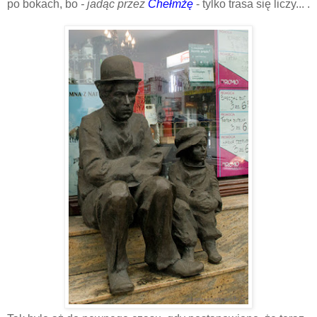
po bokach, bo
- jadąc przez
Chełmżę
- tylko trasa się liczy... .