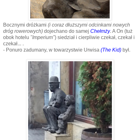
Bocznymi dróżkami
(i
coraz dłuższymi odcinkami nowych
dróg rowerowych)
dojechano do samej
Chełmży
. A On (tuż
obok hotelu
"Imperium"
) siedział i cierpliwie czekał, czekał i
czekał... .
- Ponuro zadumany, w towarzystwie Urwisa
(The Kid)
był.