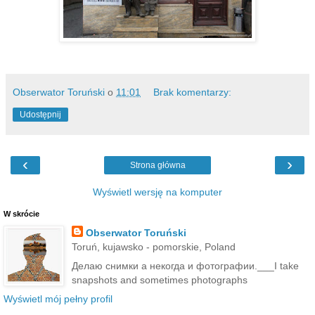
Obserwator Toruński
o
11:01
Brak komentarzy:
Udostępnij
‹
›
Strona główna
Wyświetl wersję na komputer
W skrócie
Obserwator Toruński
Toruń, kujawsko - pomorskie, Poland
Делаю снимки а некогда и фотографии.___I take
snapshots and sometimes photographs
Wyświetl mój pełny profil