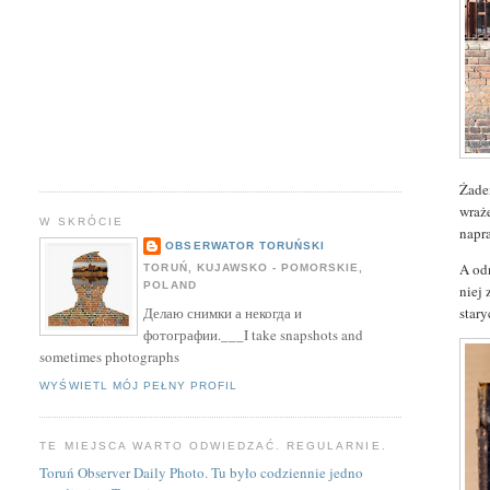
Żade
wraże
W SKRÓCIE
napr
OBSERWATOR TORUŃSKI
A odn
TORUŃ, KUJAWSKO - POMORSKIE,
POLAND
niej
stary
Делаю снимки а некогда и
фотографии.___I take snapshots and
sometimes photographs
WYŚWIETL MÓJ PEŁNY PROFIL
TE MIEJSCA WARTO ODWIEDZAĆ. REGULARNIE.
Toruń Observer Daily Photo. Tu było codziennie jedno