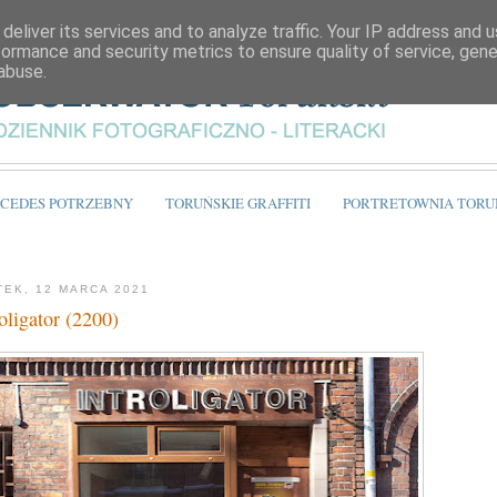
deliver its services and to analyze traffic. Your IP address and 
formance and security metrics to ensure quality of service, gen
abuse.
CEDES POTRZEBNY
TORUŃSKIE GRAFFITI
PORTRETOWNIA TORU
TEK, 12 MARCA 2021
roligator (2200)