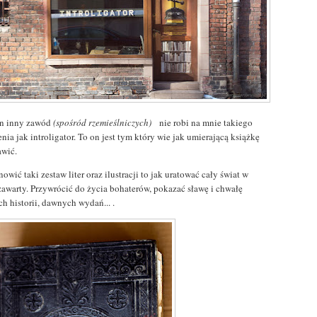
n inny zawód
(spośród rzemieślniczych)
nie robi na mnie takiego
nia jak introligator. To on jest tym który wie jak umierającą książkę
awić.
owić taki zestaw liter oraz ilustracji to jak uratować cały świat w
 zawarty. Przywrócić do życia bohaterów, pokazać sławę i chwałę
ch historii, dawnych wydań... .