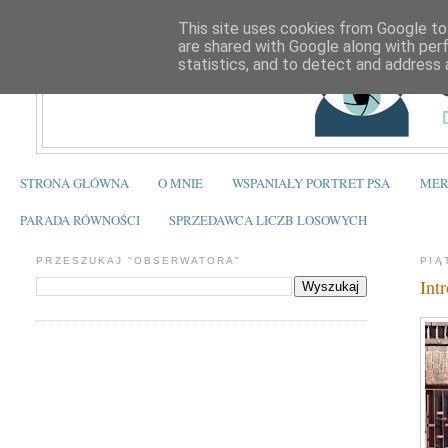
This site uses cookies from Google to 
are shared with Google along with per
statistics, and to detect and address 
STRONA GŁÓWNA
O MNIE
WSPANIAŁY PORTRET PSA
MER
PARADA RÓWNOŚCI
SPRZEDAWCA LICZB LOSOWYCH
PRZESZUKAJ "OBSERWATORA"
PIĄ
Int