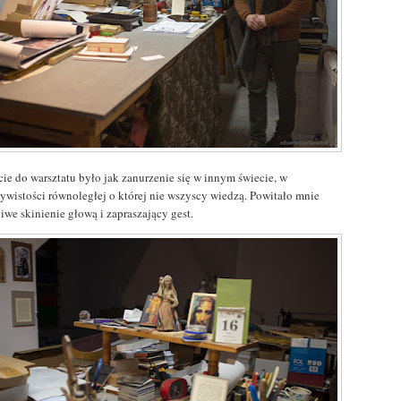
cie do warsztatu było jak zanurzenie się w innym świecie, w
zywistości równoległej o której nie wszyscy wiedzą. Powitało mnie
liwe skinienie głową i zapraszający gest.