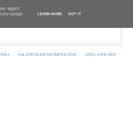
user-agent
erate usage
LEARN MORE
GOT IT
ŃSKA
JAK ZOSTAŁEM MICKIEWICZEM
STELLA POLARIS