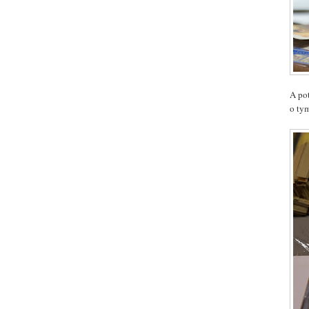
A po
o ty