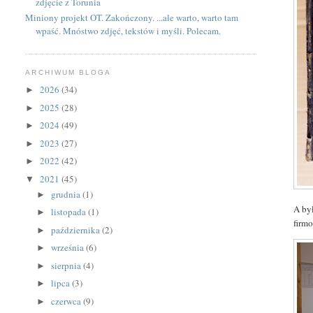
zdjęcie z Torunia
Miniony projekt OT. Zakończony. ...ale warto, warto tam
wpaść. Mnóstwo zdjęć, tekstów i myśli. Polecam.
ARCHIWUM BLOGA
2026
(34)
►
2025
(28)
►
2024
(49)
►
2023
(27)
►
2022
(42)
►
2021
(45)
▼
grudnia
(1)
►
A by
listopada
(1)
►
firmo
października
(2)
►
września
(6)
►
sierpnia
(4)
►
lipca
(3)
►
czerwca
(9)
►