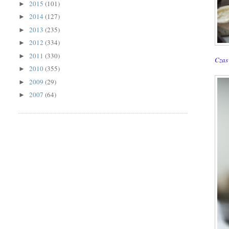
2015
(101)
►
2014
(127)
►
2013
(235)
►
2012
(334)
►
2011
(330)
►
Czas 
2010
(355)
►
2009
(29)
►
2007
(64)
►