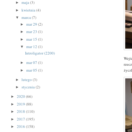
maja
(3)
►
kwietnia
(4)
►
marca
(7)
▼
mar 29
(2)
►
mar 23
(1)
►
mar 15
(1)
►
mar 12
(1)
▼
Introligator (2200)
Wejś
mar 07
(1)
►
rzec
życz
mar 05
(1)
►
lutego
(3)
►
stycznia
(2)
►
2020
(66)
►
2019
(88)
►
2018
(110)
►
2017
(195)
►
2016
(158)
►