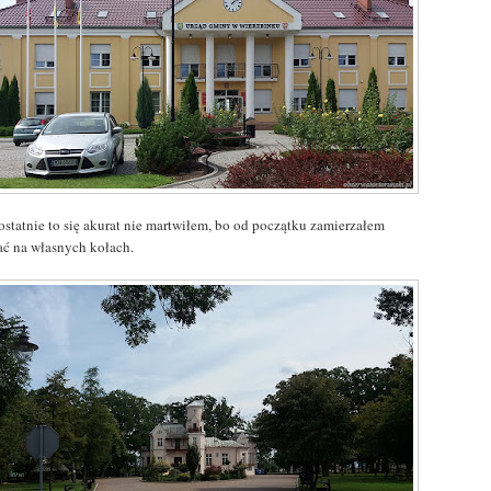
ostatnie to się akurat nie martwiłem, bo od początku zamierzałem
ać na własnych kołach.