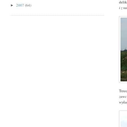
delik
2007
(64)
►
i z 
Trze
zawc
wykup