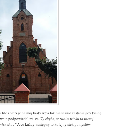
 Ktoś patrząc na mój biały włos tak nielicznie zasłaniający łysinę
ownie podpowiadał mi, że
"Ty chyba, w twoim wieku to raczej
ieneś... . "
A co każdy następny to kolejny stek pomysłów