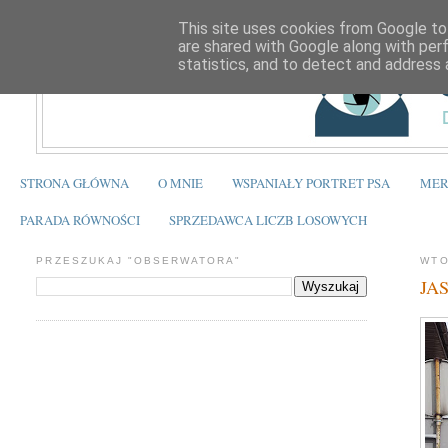
This site uses cookies from Google to 
are shared with Google along with per
statistics, and to detect and address 
STRONA GŁÓWNA
O MNIE
WSPANIAŁY PORTRET PSA
MER
PARADA RÓWNOŚCI
SPRZEDAWCA LICZB LOSOWYCH
PRZESZUKAJ "OBSERWATORA"
WTO
JAS