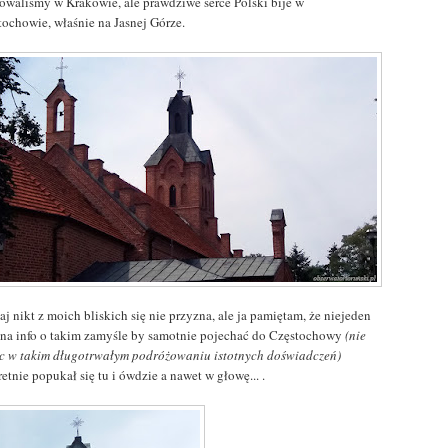
owaliśmy w Krakowie, ale prawdziwe serce Polski bije w
tochowie, właśnie na Jasnej Górze.
aj nikt z moich bliskich się nie przyzna, ale ja pamiętam, że niejeden
 na info o takim zamyśle by samotnie pojechać do Częstochowy
(nie
c w takim długotrwałym podróżowaniu istotnych doświadczeń)
etnie popukał się tu i ówdzie a nawet w głowę... .