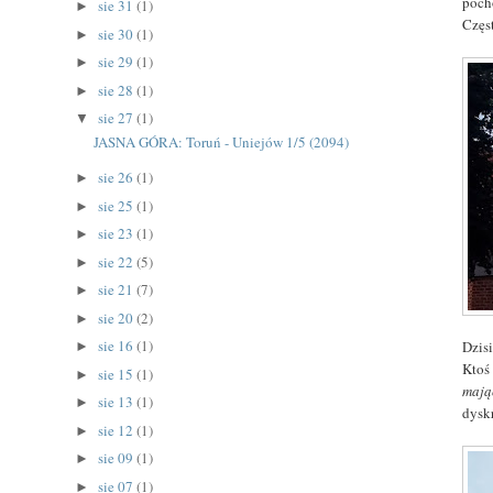
poch
sie 31
(1)
►
Częs
sie 30
(1)
►
sie 29
(1)
►
sie 28
(1)
►
sie 27
(1)
▼
JASNA GÓRA: Toruń - Uniejów 1/5 (2094)
sie 26
(1)
►
sie 25
(1)
►
sie 23
(1)
►
sie 22
(5)
►
sie 21
(7)
►
sie 20
(2)
►
sie 16
(1)
Dzisi
►
Ktoś
sie 15
(1)
►
mają
sie 13
(1)
►
dyskr
sie 12
(1)
►
sie 09
(1)
►
sie 07
(1)
►