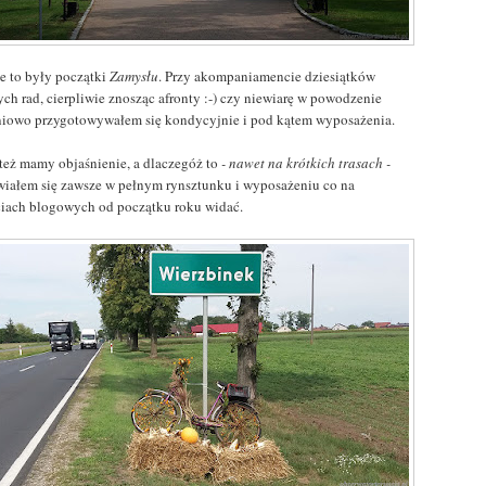
ie to były początki
Zamysłu
. Przy akompaniamencie dziesiątków
ch rad, cierpliwie znosząc afronty :-) czy niewiarę w powodzenie
niowo przygotowywałem się kondycyjnie i pod kątem wyposażenia.
 też mamy objaśnienie, a dlaczegóż to
- nawet na krótkich trasach -
wiałem się zawsze w pełnym rynsztunku i wyposażeniu co na
ciach blogowych od początku roku widać.