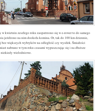
y w kwietniu zeszłego roku zaopatrzono się w e-rower to do samego
nia jeżdżono na nim dookoła komina. Ot, tak do 100 km dziennie,
ej bez większych wybryków na odległość czy wysiłek. Śmiałości
miast nabrano w tym roku czasami wypuszczając się i na dłuższe
y, niekiedy wielodniowe.