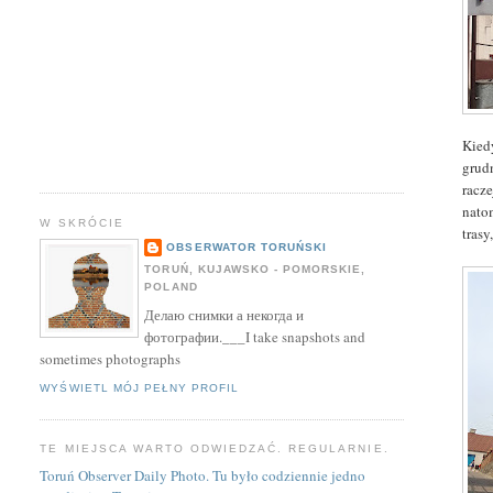
Kied
grud
racz
nato
W SKRÓCIE
tras
OBSERWATOR TORUŃSKI
TORUŃ, KUJAWSKO - POMORSKIE,
POLAND
Делаю снимки а некогда и
фотографии.___I take snapshots and
sometimes photographs
WYŚWIETL MÓJ PEŁNY PROFIL
TE MIEJSCA WARTO ODWIEDZAĆ. REGULARNIE.
Toruń Observer Daily Photo. Tu było codziennie jedno