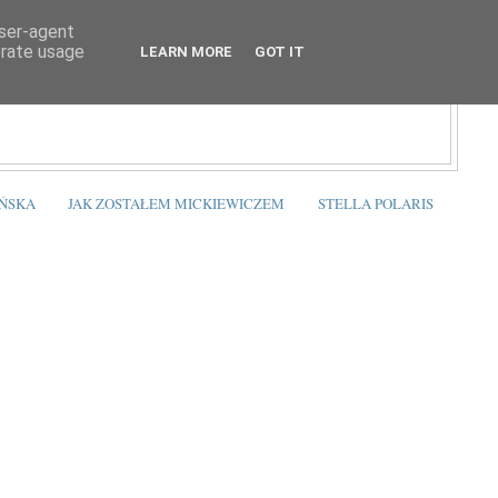
user-agent
erate usage
LEARN MORE
GOT IT
ŃSKA
JAK ZOSTAŁEM MICKIEWICZEM
STELLA POLARIS