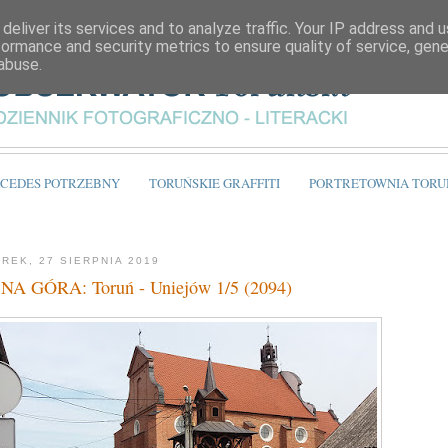
deliver its services and to analyze traffic. Your IP address and 
formance and security metrics to ensure quality of service, gen
abuse.
CEDES POTRZEBNY
TORUŃSKIE GRAFFITI
PORTRETOWNIA TORU
REK, 27 SIERPNIA 2019
NA GÓRA: Toruń - Uniejów 1/5 (2094)