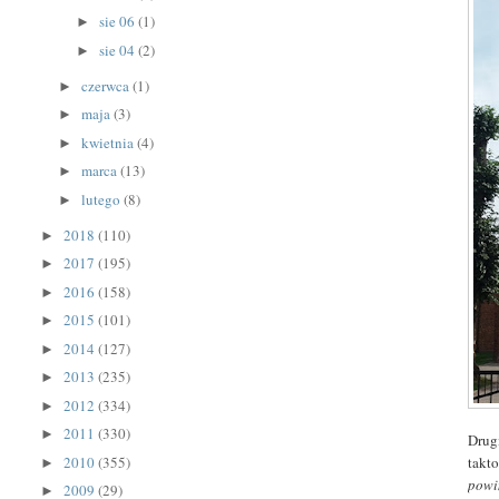
sie 06
(1)
►
sie 04
(2)
►
czerwca
(1)
►
maja
(3)
►
kwietnia
(4)
►
marca
(13)
►
lutego
(8)
►
2018
(110)
►
2017
(195)
►
2016
(158)
►
2015
(101)
►
2014
(127)
►
2013
(235)
►
2012
(334)
►
2011
(330)
►
Drugi
takt
2010
(355)
►
powin
2009
(29)
►