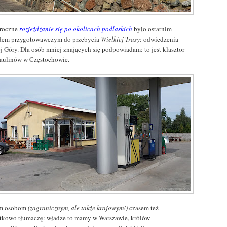
roczne
rozjeżdżanie się po okolicach podlaskich
było ostatnim
dem przygotowawczym do przebycia
Wielkiej Trasy
: odwiedzenia
ej Góry. Dla osób mniej znających się podpowiadam: to jest klasztor
Paulinów w Częstochowie.
im osobom
(zagranicznym, ale także krajowym!)
czasem też
tkowo tłumaczę: władze to mamy w Warszawie, królów