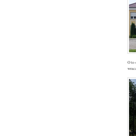
O to 
wrac