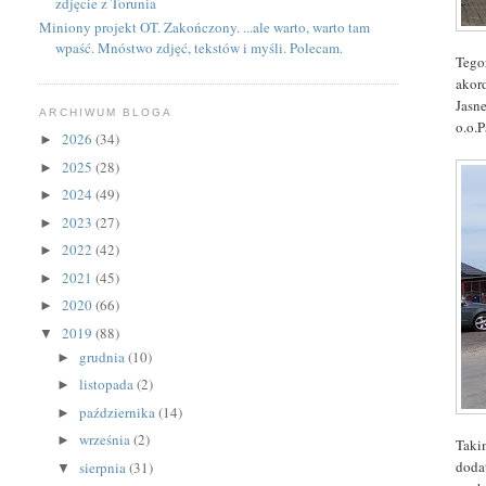
zdjęcie z Torunia
Miniony projekt OT. Zakończony. ...ale warto, warto tam
wpaść. Mnóstwo zdjęć, tekstów i myśli. Polecam.
Tego
akor
Jasn
ARCHIWUM BLOGA
o.o.
2026
(34)
►
2025
(28)
►
2024
(49)
►
2023
(27)
►
2022
(42)
►
2021
(45)
►
2020
(66)
►
2019
(88)
▼
grudnia
(10)
►
listopada
(2)
►
października
(14)
►
września
(2)
►
Tak
doda
sierpnia
(31)
▼