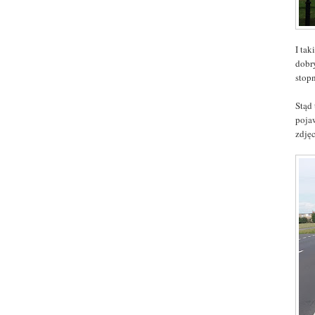
I tak
dobry
stop
Stąd
poja
zdję