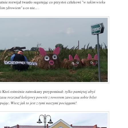
atnie rozwijał twardo sugerując co przystoi człekowi "
w takim wieku
takim zdrowiem"
a co nie... .
ci Ktoś ostrożnie zatroskany przypominał:
tylko pamiętaj abyś
zasu rozeznał kolejowy powrót z rowerem zawczasu sobie bilet
ując. Wiesz jak to jest z tymi naszymi pociągami!