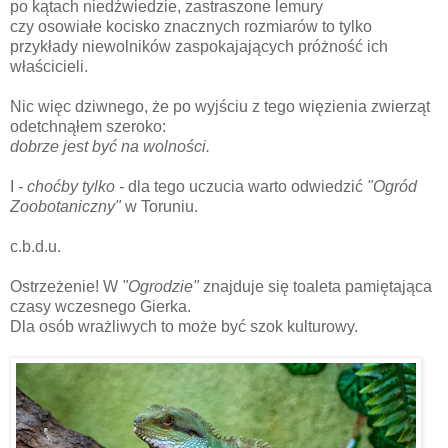
po kątach niedźwiedzie, zastraszone lemury
czy osowiałe kocisko znacznych rozmiarów to tylko
przykłady niewolników zaspokajających próżność ich
właścicieli.
Nic więc dziwnego, że po wyjściu z tego więzienia zwierząt
odetchnąłem szeroko:
dobrze jest być na wolności.
I
- choćby tylko -
dla tego uczucia warto odwiedzić
"Ogród
Zoobotaniczny"
w Toruniu.
c.b.d.u.
Ostrzeżenie! W
"Ogrodzie"
znajduje się toaleta pamiętająca
czasy wczesnego Gierka.
Dla osób wrażliwych to może być szok kulturowy.