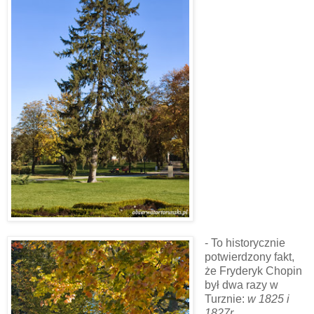
- To historycznie
potwierdzony fakt,
że Fryderyk Chopin
był dwa razy w
Turznie:
w 1825 i
1827r.