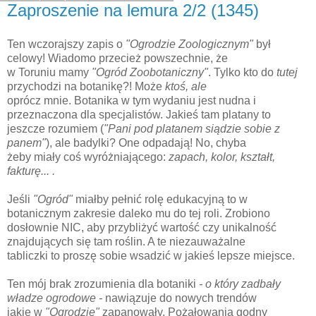
Zaproszenie na lemura 2/2 (1345)
Ten wczorajszy zapis o
"Ogrodzie Zoologicznym"
był
celowy! Wiadomo przecież powszechnie, że
w Toruniu mamy
"Ogród Zoobotaniczny"
. Tylko kto do
tutej
przychodzi na botanikę?! Może
ktoś, ale
oprócz mnie. Botanika w tym wydaniu jest nudna i
przeznaczona dla specjalistów. Jakieś tam platany to
jeszcze rozumiem (
"Pani pod platanem siądzie sobie z
panem"
), ale badylki? One odpadają! No, chyba
żeby miały coś wyróżniającego:
zapach, kolor, kształt,
fakturę... .
Jeśli
"Ogród"
miałby pełnić rolę edukacyjną to w
botanicznym zakresie daleko mu do tej roli. Zrobiono
dosłownie NIC, aby przybliżyć wartość czy unikalność
znajdujących się tam roślin. A te niezauważalne
tabliczki to proszę sobie wsadzić w jakieś lepsze miejsce.
Ten mój brak zrozumienia dla botaniki
- o który zadbały
władze ogrodowe -
nawiązuje do nowych trendów
jakie w
"Ogrodzie"
zapanowały. Pożałowania godny