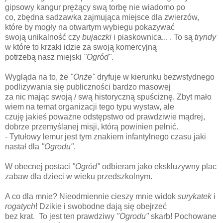
gipsowy kangur prężący swą torbę nie wiadomo po
co, zbędna sadzawka zajmująca miejsce dla zwierzów,
które by mogły na otwartym wybiegu pokazywać
swoją unikalność czy
bujaczki
i piaskownica... . To są
tryndy
w które to krzaki idzie za swoją komercyjną
potrzebą nasz miejski
"Ogród"
.
Wygląda na to, że
"Onże"
dryfuje w kierunku bezwstydnego
podlizywania się publiczności bardzo masowej
za nic mając swoją / swą historyczną spuściznę. Zbyt mało
wiem na temat organizacji tego typu wystaw, ale
czuję jakieś poważne odstępstwo od prawdziwie mądrej,
dobrze przemyślanej misji, którą powinien pełnić.
- Tytułowy lemur jest tym znakiem infantylnego czasu jaki
nastał dla
"Ogrodu"
.
W obecnej postaci
"Ogród"
odbieram jako ekskluzywny plac
zabaw dla dzieci w wieku przedszkolnym.
A co dla mnie? Nieodmiennie cieszy mnie widok
surykatek
i
rogatych
! Dzikie i swobodne dają się obejrzeć
bez krat. To jest ten prawdziwy
"Ogrodu"
skarb! Pochowane