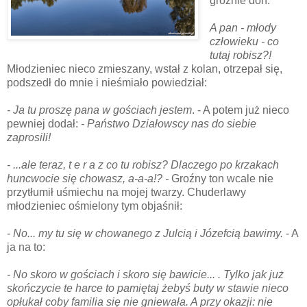
groźnie doń:
A pan - młody
człowieku - co
tutaj robisz?!
Młodzieniec nieco zmieszany, wstał z kolan, otrzepał się,
podszedł do mnie i nieśmiało powiedział:
- Ja tu proszę pana w gościach jestem
. - A potem już nieco
pewniej dodał:
- Państwo Działowscy nas do siebie
zaprosili!
- ...ale teraz, t e r a z co tu robisz? Dlaczego po krzakach
huncwocie się chowasz, a-a-a!? -
Groźny ton wcale nie
przytłumił uśmiechu na mojej twarzy. Chuderlawy
młodzieniec ośmielony tym objaśnił:
- No... my tu się w chowanego z Julcią i Józefcią bawimy.
- A
ja na to:
- No skoro w gościach i skoro się bawicie... . Tylko jak już
skończycie te harce to pamiętaj żebyś buty w stawie nieco
opłukał coby familia się nie gniewała. A przy okazji: nie