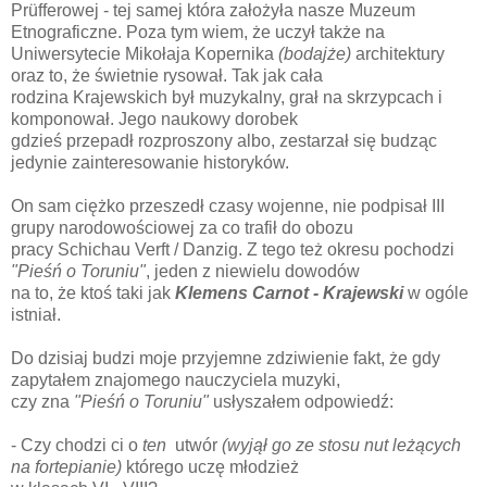
Prüfferowej - tej samej która założyła nasze Muzeum
Etnograficzne. Poza tym wiem, że uczył także na
Uniwersytecie Mikołaja Kopernika
(bodajże)
architektury
oraz to, że świetnie rysował. Tak jak cała
rodzina Krajewskich był muzykalny, grał na skrzypcach i
komponował. Jego naukowy dorobek
gdzieś przepadł rozproszony albo, zestarzał się budząc
jedynie zainteresowanie historyków.
On sam ciężko przeszedł czasy wojenne, nie podpisał III
grupy narodowościowej za co trafił do obozu
pracy Schichau Verft / Danzig. Z tego też okresu pochodzi
"Pieśń o Toruniu"
, jeden z niewielu dowodów
na to, że ktoś taki jak
Klemens Carnot - Krajewski
w ogóle
istniał.
Do dzisiaj budzi moje przyjemne zdziwienie fakt, że gdy
zapytałem znajomego nauczyciela muzyki,
czy zna
"Pieśń o Toruniu"
usłyszałem odpowiedź:
- Czy chodzi ci o
ten
utwór
(wyjął go ze stosu nut leżących
na fortepianie)
którego uczę młodzież