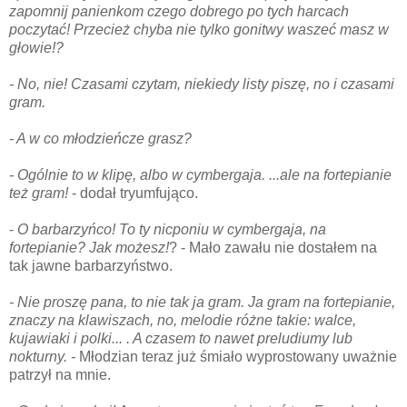
zapomnij panienkom czego dobrego po tych harcach
poczytać! Przecież chyba nie tylko gonitwy waszeć masz w
głowie!?
- No, nie! Czasami czytam, niekiedy listy piszę, no i czasami
gram.
- A w co młodzieńcze grasz?
- Ogólnie to w klipę, albo w cymbergaja. ...ale na fortepianie
też gram!
- dodał tryumfująco.
-
O barbarzyńco! To ty nicponiu w cymbergaja, na
fortepianie? Jak możesz!
? - Mało zawału nie dostałem na
tak jawne barbarzyństwo.
- Nie proszę pana, to nie tak ja gram. Ja gram na fortepianie,
znaczy na klawiszach, no, melodie różne takie: walce,
kujawiaki i polki... . A czasem to nawet preludiumy lub
nokturny. -
Młodzian teraz już śmiało wyprostowany uważnie
patrzył na mnie.