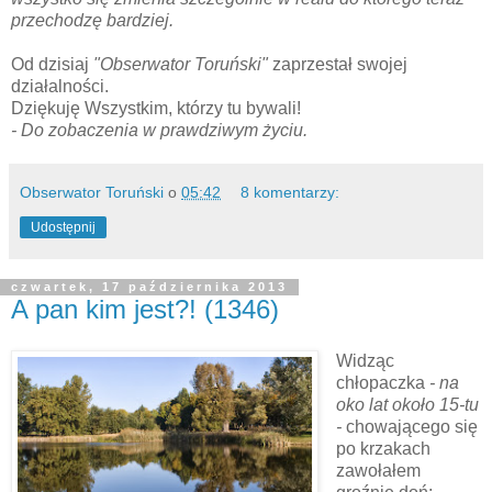
przechodzę bardziej.
Od dzisiaj
"Obserwator Toruński"
zaprzestał swojej
działalności.
Dziękuję Wszystkim, którzy tu bywali!
- Do zobaczenia w prawdziwym życiu.
Obserwator Toruński
o
05:42
8 komentarzy:
Udostępnij
czwartek, 17 października 2013
A pan kim jest?! (1346)
Widząc
chłopaczka
- na
oko lat około 15-tu
-
chowającego się
po krzakach
zawołałem