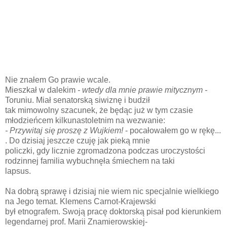
Nie znałem Go prawie wcale.
Mieszkał w dalekim
- wtedy dla mnie prawie mitycznym -
Toruniu. Miał senatorską siwiznę i budził
tak mimowolny szacunek, że będąc już w tym czasie
młodzieńcem kilkunastoletnim na wezwanie:
- Przywitaj się proszę z Wujkiem!
- pocałowałem go w rękę...
. Do dzisiaj jeszcze czuję jak pieką mnie
policzki, gdy licznie zgromadzona podczas uroczystości
rodzinnej familia wybuchnęła śmiechem na taki
lapsus.
Na dobrą sprawę i dzisiaj nie wiem nic specjalnie wielkiego
na Jego temat. Klemens Carnot-Krajewski
był etnografem. Swoją pracę doktorską pisał pod kierunkiem
legendarnej prof. Marii Znamierowskiej-