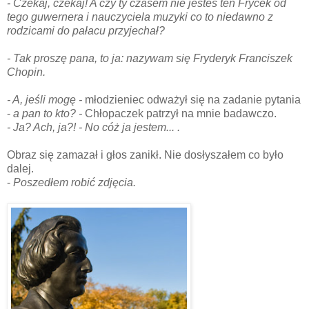
- Czekaj, czekaj! A czy ty czasem nie jesteś ten Frycek od
tego guwernera i nauczyciela muzyki co to niedawno z
rodzicami do pałacu przyjechał?
- Tak proszę pana, to ja: nazywam
się Fryderyk
Franciszek
Chopin.
- A, jeśli mogę -
młodzieniec odważył się na zadanie pytania
-
a pan to kto? -
Chłopaczek patrzył na mnie badawczo.
- Ja? Ach, ja?! - No cóż ja jestem... .
Obraz się zamazał i głos zanikł. Nie dosłyszałem co było
dalej.
-
Poszedłem robić zdjęcia.