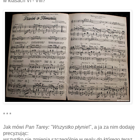
w klasach VI - VIII?
* * *
Jak mówi
Pan Tarey: "Wszystko płynie
!", a ja za nim dodaję
precyzując:
wszystko się zmienia szczególnie w realu do którego teraz