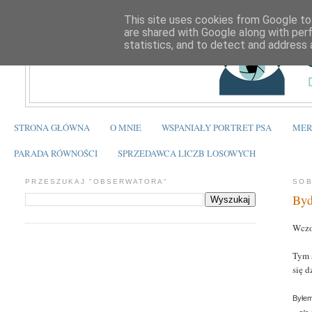
This site uses cookies from Google to 
are shared with Google along with per
statistics, and to detect and address 
STRONA GŁÓWNA
O MNIE
WSPANIAŁY PORTRET PSA
MER
PARADA RÓWNOŚCI
SPRZEDAWCA LICZB LOSOWYCH
PRZESZUKAJ "OBSERWATORA"
SOB
Byd
Wczo
Tym 
się d
Byłem