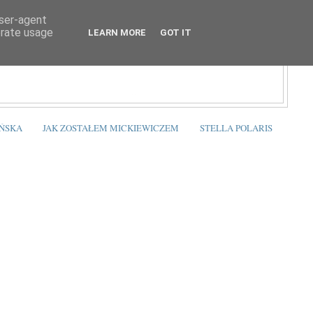
user-agent
erate usage
LEARN MORE
GOT IT
ŃSKA
JAK ZOSTAŁEM MICKIEWICZEM
STELLA POLARIS