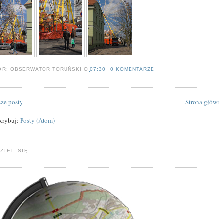
OR:
OBSERWATOR TORUŃSKI
O
07:30
0 KOMENTARZE
ze posty
Strona głów
krybuj:
Posty (Atom)
ZIEL SIĘ