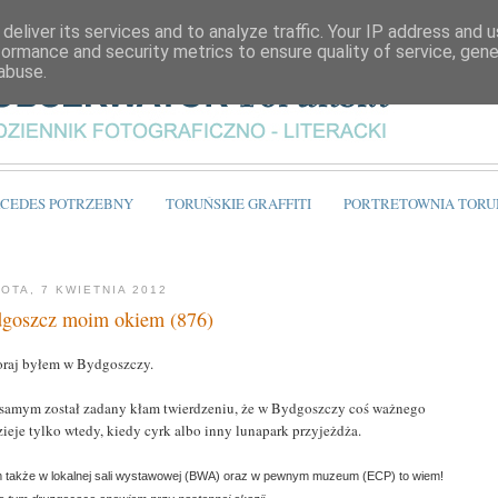
deliver its services and to analyze traffic. Your IP address and 
formance and security metrics to ensure quality of service, gen
abuse.
CEDES POTRZEBNY
TORUŃSKIE GRAFFITI
PORTRETOWNIA TORU
OTA, 7 KWIETNIA 2012
goszcz moim okiem (876)
raj byłem w Bydgoszczy.
samym został zadany kłam twierdzeniu, że w Bydgoszczy coś ważnego
zieje tylko wtedy, kiedy cyrk albo inny lunapark przyjeżdża.
 także w lokalnej sali wystawowej (BWA) oraz w pewnym muzeum (ECP) to wiem!