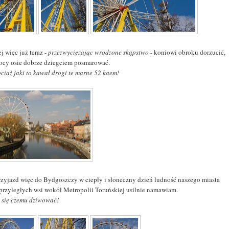
j więc już teraz -
przezwyciężając wrodzone skąpstwo
- koniowi obroku dorzucić,
rocy osie dobrze dziegciem posmarować.
ociaż jaki to kawał drogi te marne 52 kaem!
rzyjazd więc do Bydgoszczy w ciepły i słoneczny dzień ludność naszego miasta
 przyległych wsi wokół Metropolii Toruńskiej usilnie namawiam.
t się czemu dziwować!