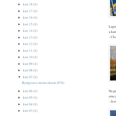
kwi 18
(1)
►
kwi 17
(1)
►
kwi 16
(1)
►
kwi 15
(1)
►
Lepie
kwi 14
(1)
►
a ka
- Ch
kwi 13
(1)
►
kwi 12
(1)
►
kwi 11
(1)
►
kwi 10
(1)
►
kwi 09
(1)
►
kwi 08
(1)
►
kwi 07
(1)
▼
Bydgoszcz moim okiem (876)
Na p
kwi 06
(1)
►
oraz
kwi 05
(1)
►
- Jes
kwi 04
(1)
►
kwi 03
(1)
►