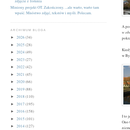
zdjęcie z Torunia
Miniony projekt OT. Zakończony. ...ale warto, warto tam
wpaść. Mnóstwo zdjęć, tekstów i myśli. Polecam.
A po
ARCHIWUM BLOGA
w obe
2026
(34)
►
pokr
2025
(28)
►
Kied
2024
(49)
►
w By
2023
(27)
►
2022
(42)
►
2021
(45)
►
2020
(66)
►
2019
(88)
►
2018
(110)
►
2017
(195)
►
2016
(158)
►
I to
2015
(101)
►
Ono t
2014
(127)
►
niem