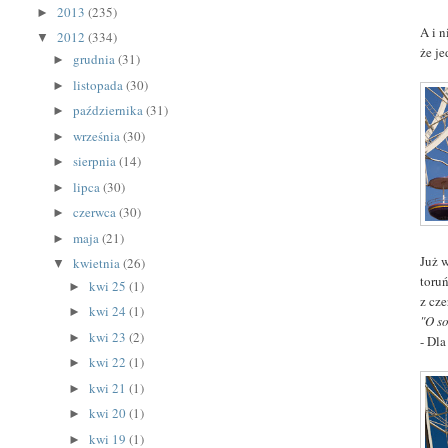
2013
(235)
►
A i n
2012
(334)
▼
że je
grudnia
(31)
►
listopada
(30)
►
października
(31)
►
września
(30)
►
sierpnia
(14)
►
lipca
(30)
►
czerwca
(30)
►
maja
(21)
►
Już w
kwietnia
(26)
▼
toru
kwi 25
(1)
►
z cz
kwi 24
(1)
►
"O so
kwi 23
(2)
►
- Dla
kwi 22
(1)
►
kwi 21
(1)
►
kwi 20
(1)
►
kwi 19
(1)
►