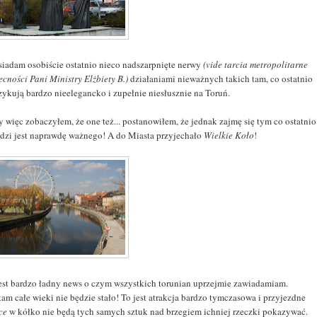
siadam osobiście ostatnio nieco nadszarpnięte nerwy
(vide tarcia metropolitarne
cności Pani Ministry Elżbiety B.)
działaniami nieważnych takich tam, co ostatnio
zykują bardzo nieelegancko i zupełnie niesłusznie na Toruń.
y więc zobaczyłem, że one też... postanowiłem, że jednak zajmę się tym co ostatnio
dzi jest naprawdę ważnego! A do Miasta przyjechało
Wielkie Koło
!
 jest bardzo ładny news o czym wszystkich torunian uprzejmie zawiadamiam.
am całe wieki nie będzie stało! To jest atrakcja bardzo tymczasowa i przyjezdne
ce
w kółko nie będą tych samych sztuk nad brzegiem ichniej rzeczki pokazywać.