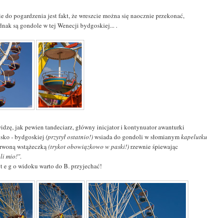
ie do pogardzenia jest fakt, że wreszcie można się naocznie przekonać,
dnak są gondole w tej Wenecji bydgoskiej... .
idzę, jak pewien tandeciarz, główny inicjator i kontynuator awanturki
ńsko - bydgoskiej
(przytył ostatnio!)
wsiada do gondoli w słomianym
kapelutku
erwoną wstążeczką
(trykot obowiązkowo w paski!)
rzewnie śpiewając
li mio!"
.
 t e g o widoku warto do B. przyjechać!