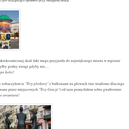
e o tym druzgocąco opowiem przy następnej okazji.
krokosmicznej skali fakt mego przyjazdu do największego miasta w regionie
byłby godny uwagi gdyby nie... .
e po kolei!
je zobaczyłem te
"Trzy plotkary"
z balkonami na głowach (nie wiadomo dlaczego
wane przez miejscowych
"Trzy Gracje"
) od razu pomyślałem sobie gwałtownie:
ie awantura!