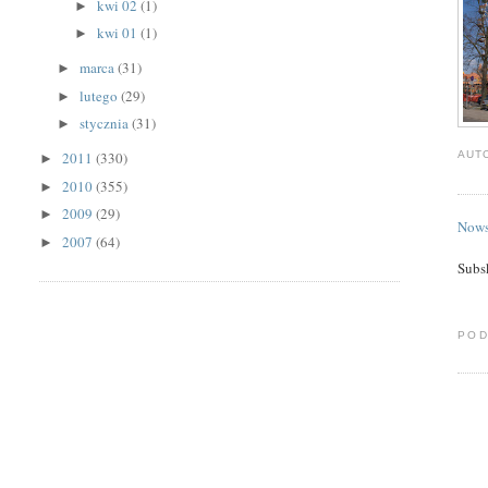
kwi 02
(1)
►
kwi 01
(1)
►
marca
(31)
►
lutego
(29)
►
stycznia
(31)
►
AUT
2011
(330)
►
2010
(355)
►
2009
(29)
►
Nows
2007
(64)
►
Subs
POD