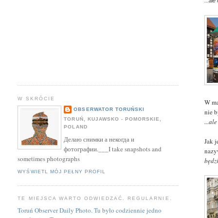
...al
W SKRÓCIE
W ma
OBSERWATOR TORUŃSKI
nie 
TORUŃ, KUJAWSKO - POMORSKIE,
...al
POLAND
Делаю снимки а некогда и
Jak 
фотографии.___I take snapshots and
nazy
sometimes photographs
będz
WYŚWIETL MÓJ PEŁNY PROFIL
TE MIEJSCA WARTO ODWIEDZAĆ. REGULARNIE.
Toruń Observer Daily Photo. Tu było codziennie jedno