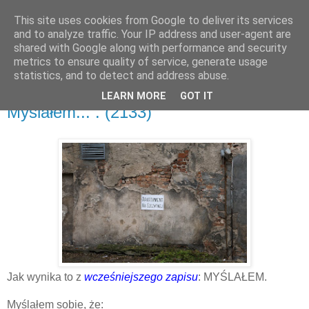
This site uses cookies from Google to deliver its services
and to analyze traffic. Your IP address and user-agent are
shared with Google along with performance and security
metrics to ensure quality of service, generate usage
▼
statistics, and to detect and address abuse.
LEARN MORE
GOT IT
poniedziałek, 30 marca 2020
Myślałem... . (2133)
Jak wynika to z
wcześniejszego zapisu
: MYŚLAŁEM.
Myślałem sobie, że: