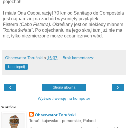
pojechał!
I miała Ona Osoba rację! 70 km od Santiago de Compostela
jest najbardziej na zachód wysunięty przylądek
Fisterra
(Cabo Fisterra). O
kreślany jest on niekiedy mianem
"końca świata"
. Po dojechaniu na jego skraj tam już nie ma
nic, tylko niezmierzone morze oceanicznych wód.
Obserwator Toruński
o
16:37
Brak komentarzy:
Udostępnij
‹
›
Strona główna
Wyświetl wersję na komputer
W skrócie
Obserwator Toruński
Toruń, kujawsko - pomorskie, Poland