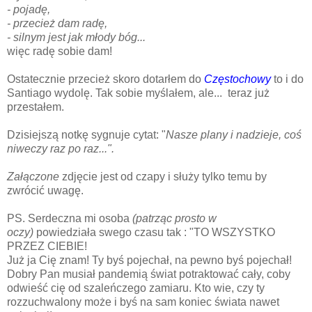
- pojadę,
- przecież dam radę,
- silnym jest jak młody bóg...
więc radę sobie dam!
Ostatecznie przecież skoro dotarłem do
Częstochowy
to i do
Santiago wydolę. Tak sobie myślałem, ale... teraz już
przestałem.
Dzisiejszą notkę sygnuje cytat: "
Nasze plany i nadzieje, coś
niweczy raz po raz...".
Załączone
zdjęcie jest od czapy i służy tylko temu by
zwrócić uwagę.
PS. Serdeczna mi osoba
(patrząc prosto w
oczy)
powiedziała swego czasu tak : "TO WSZYSTKO
PRZEZ CIEBIE!
Już ja Cię znam! Ty byś pojechał, na pewno byś pojechał!
Dobry Pan musiał pandemią świat potraktować cały, coby
odwieść cię od szaleńczego zamiaru. Kto wie, czy ty
rozzuchwalony może i byś na sam koniec świata nawet