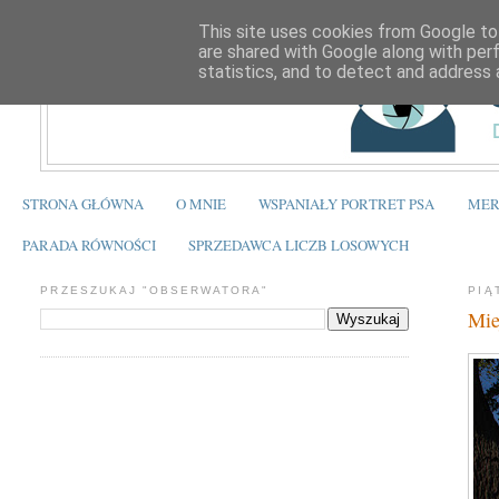
This site uses cookies from Google to 
are shared with Google along with per
statistics, and to detect and address 
STRONA GŁÓWNA
O MNIE
WSPANIAŁY PORTRET PSA
MER
PARADA RÓWNOŚCI
SPRZEDAWCA LICZB LOSOWYCH
PRZESZUKAJ "OBSERWATORA"
PIĄ
Mie