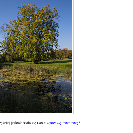
ęściej jednak trafia się tam z
wyprawą rowerową
!