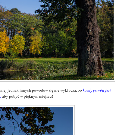
niej jednak innych powodów się nie wyklucza, bo
każdy powód jest
y
aby pobyć w pięknym miejscu!