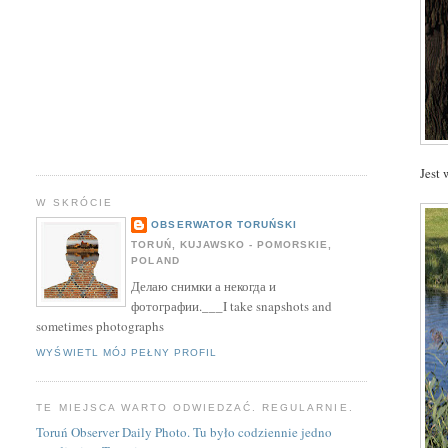
Jest
W SKRÓCIE
OBSERWATOR TORUŃSKI
TORUŃ, KUJAWSKO - POMORSKIE,
POLAND
Делаю снимки а некогда и
фотографии.___I take snapshots and
sometimes photographs
WYŚWIETL MÓJ PEŁNY PROFIL
TE MIEJSCA WARTO ODWIEDZAĆ. REGULARNIE.
Toruń Observer Daily Photo. Tu było codziennie jedno