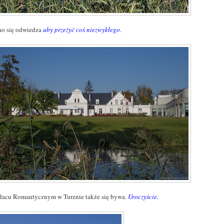
no się odwiedza
aby przeżyć coś niezwykłego
.
łacu Romantycznym w Turznie także się bywa.
Uroczyście
.