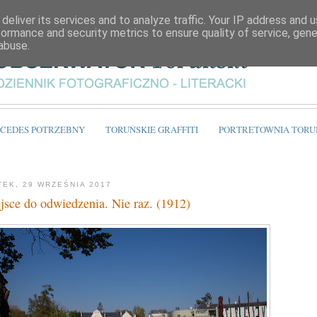
deliver its services and to analyze traffic. Your IP address and 
formance and security metrics to ensure quality of service, gen
abuse.
CEDES POTRZEBNY
TORUŃSKIE GRAFFITI
PORTRETOWNIA TORU
TEK, 29 WRZEŚNIA 2017
jsce do odwiedzenia. Nie raz. (1912)