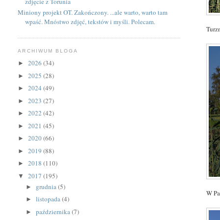
zdjęcie z Torunia
Miniony projekt OT. Zakończony. ...ale warto, warto tam
wpaść. Mnóstwo zdjęć, tekstów i myśli. Polecam.
Turz
ARCHIWUM BLOGA
2026
(34)
►
2025
(28)
►
2024
(49)
►
2023
(27)
►
2022
(42)
►
2021
(45)
►
2020
(66)
►
2019
(88)
►
2018
(110)
►
2017
(195)
▼
grudnia
(5)
►
W Pa
listopada
(4)
►
października
(7)
►