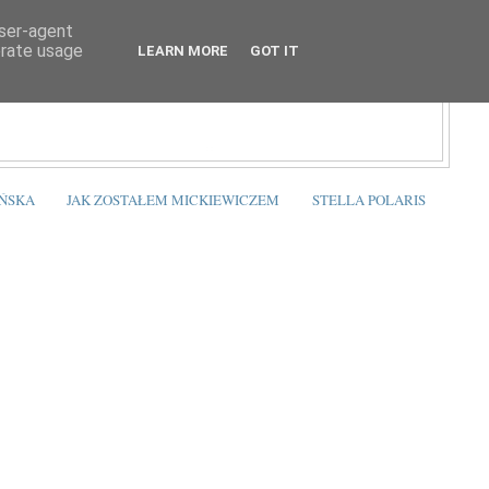
user-agent
erate usage
LEARN MORE
GOT IT
ŃSKA
JAK ZOSTAŁEM MICKIEWICZEM
STELLA POLARIS