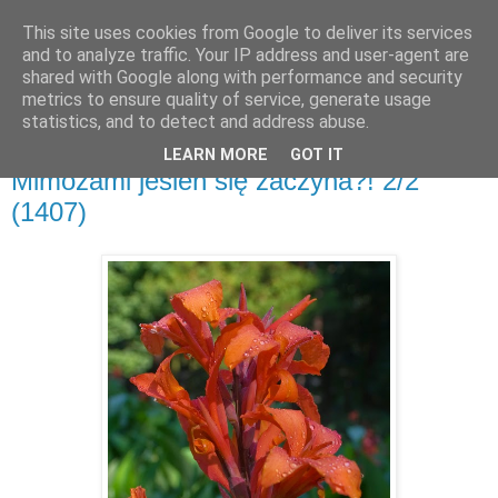
This site uses cookies from Google to deliver its services
and to analyze traffic. Your IP address and user-agent are
shared with Google along with performance and security
metrics to ensure quality of service, generate usage
▼
statistics, and to detect and address abuse.
LEARN MORE
GOT IT
poniedziałek, 22 września 2014
Mimozami jesień się zaczyna?! 2/2
(1407)