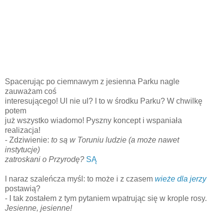
Spacerując po ciemnawym z jesienna Parku nagle
zauważam coś
interesującego! Ul nie ul? I to w środku Parku? W chwilkę
potem
już wszystko wiadomo! Pyszny koncept i wspaniała
realizacja!
- Zdziwienie:
to są w Toruniu ludzie (a może nawet
instytucje)
zatroskani o Przyrodę?
SĄ
I naraz szaleńcza myśl: to może i z czasem
wieże dla jerzy
postawią?
- I tak zostałem z tym pytaniem wpatrując się w krople rosy.
Jesienne, jesienne!