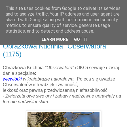
This site uses cookies from Google to deliver its services
and to analyze traffic. Your IP address and user-agent are
shared with Google along with performance and security
metrics to ensure quality of service, generate usage
▼
statistics, and to detect and address abuse.
LEARN MORE
GOT IT
piątek, 22 marca 2013
Obrazkowa Kuchnia "Obserwatora"
(1175)
Obrazkowa Kuchnia
"Obserwatora"
(OKO) serwuje dzisiaj
danie specjalne:
wiewiórki
w krajobrazie naturalnym.
Poleca się uwadze
Obserwatorów ich wdzięk i zwinność,
lekkość oraz pewną przedwiosenną niefrasobliwość.
- Zwierzęta owe swe gry i zabawy nadrzewne uprawiały na
terenie nadwiślańskim.