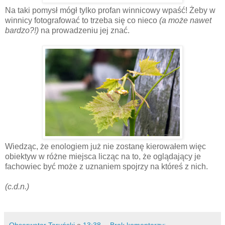
Na taki pomysł mógł tylko profan winnicowy wpaść! Żeby w
winnicy fotografować to trzeba się co nieco
(a może nawet
bardzo?!)
na prowadzeniu jej znać.
Wiedząc, że enologiem już nie zostanę kierowałem więc
obiektyw w różne miejsca licząc na to, że oglądający je
fachowiec być może z uznaniem spojrzy na któreś z nich.
(c.d.n.)
Obserwator Toruński
o
13:38
Brak komentarzy: