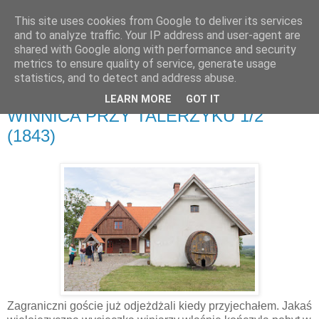
This site uses cookies from Google to deliver its services
and to analyze traffic. Your IP address and user-agent are
shared with Google along with performance and security
metrics to ensure quality of service, generate usage
▼
statistics, and to detect and address abuse.
LEARN MORE
GOT IT
środa, 5 lipca 2017
WINNICA PRZY TALERZYKU 1/2
(1843)
Zagraniczni goście już odjeżdżali kiedy przyjechałem. Jakaś