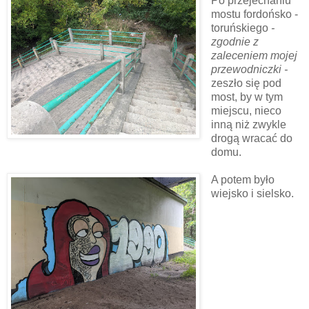
Po przejechaniu
mostu fordońsko -
toruńskiego
-
zgodnie z
zaleceniem mojej
przewodniczki -
zeszło się pod
most, by w tym
miejscu, nieco
inną niż zwykle
drogą wracać do
domu.
A potem było
wiejsko i sielsko.