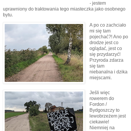
-
jestem
uprawniony do traktowania tego miasteczka jako osobnego
bytu.
A po co zachciało
mi się tam
pojechać?! Ano po
drodze jest co
oglądać, jest co
się przydarzyć!
Przyroda zdarza
się tam
niebanalna i dzika
miejscami.
Jeśli więc
rowerem do
Fordon /
Bydgoszczy to
lewobrzeżem jest
ciekawie!
Niemniej na