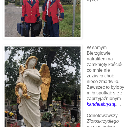
W samym
Bierzgłowie
natrafiłem na
zamknięty kościół,
co mnie nie
zdziwiło choć
nieco zmartwiło.
Zawszeć to byłoby
miło spotkać się z
zaprzyjaźnionym
kandelabrystą
... .
Odnotowawszy
Złotoskrzydłego
na przyległym