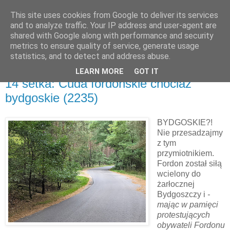
This site uses cookies from Google to deliver its services
and to analyze traffic. Your IP address and user-agent are
shared with Google along with performance and security
metrics to ensure quality of service, generate usage
▼
statistics, and to detect and address abuse.
LEARN MORE
GOT IT
poniedziałek, 18 października 2021
14 setka: Cuda fordońskie chociaż
bydgoskie (2235)
BYDGOSKIE?!
Nie przesadzajmy
z tym
przymiotnikiem.
Fordon został siłą
wcielony do
żarłocznej
Bydgoszczy i
-
mając w pamięci
protestujących
obywateli Fordonu