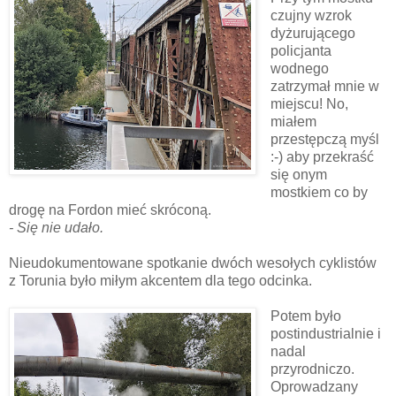
czujny wzrok
dyżurującego
policjanta
wodnego
zatrzymał mnie w
miejscu! No,
miałem
przestępczą myśl
:-) aby przekraść
się onym
mostkiem co by
drogę na Fordon mieć skróconą.
- Się nie udało.
Nieudokumentowane spotkanie dwóch wesołych cyklistów
z Torunia było miłym akcentem dla tego odcinka.
Potem było
postindustrialnie i
nadal
przyrodniczo.
Oprowadzany