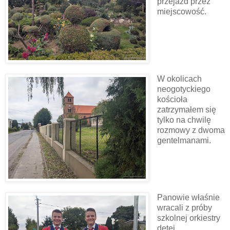
przejazd przez
miejscowość.
W okolicach
neogotyckiego
kościoła
zatrzymałem się
tylko na chwilę
rozmowy z dwoma
gentelmanami.
Panowie właśnie
wracali z próby
szkolnej orkiestry
dętej.