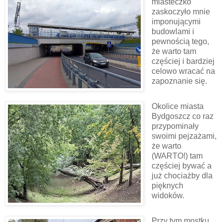
miasteczko
zaskoczyło mnie
imponującymi
budowlami i
pewnością tego,
że warto tam
częściej i bardziej
celowo wracać na
zapoznanie się.
Okolice miasta
Bydgoszcz co raz
przypominały
swoimi pejzażami,
że warto
(WARTO!) tam
częściej bywać a
już chociażby dla
pięknych
widoków.
Przy tym mostku