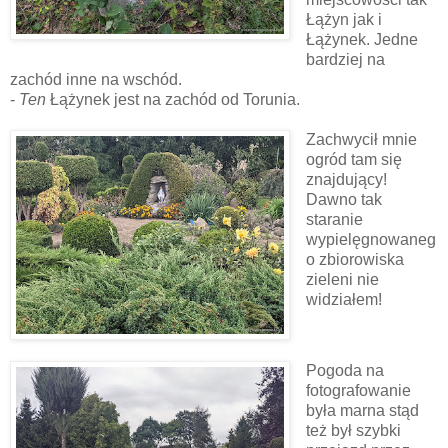
Łążyn jak i
Łążynek. Jedne
bardziej na
zachód inne na wschód.
-
Ten
Łążynek jest na zachód od Torunia.
Zachwycił mnie
ogród tam się
znajdujący!
Dawno tak
staranie
wypielęgnowaneg
o zbiorowiska
zieleni nie
widziałem!
Pogoda na
fotografowanie
była marna stąd
też był szybki