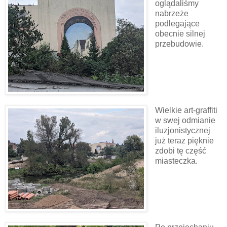
oglądaliśmy
nabrzeże
podlegające
obecnie silnej
przebudowie.
Wielkie art-graffiti
w swej odmianie
iluzjonistycznej
już teraz pięknie
zdobi tę część
miasteczka.