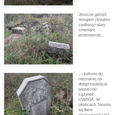
Jeszcze gdzieś
minąłem
(średnio
zadbany)
stary
cmentarz
protestancki...
...i trafiono do
nieznanej mi
dotąd osobiście
wioseczki:
Łążynek.
UWAGA. W
okolicach Torunia
są dwie
miejscowości tak