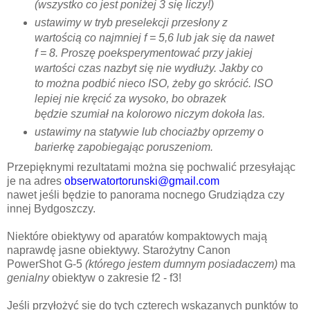
(wszystko co jest poniżej 3 się liczy!)
ustawimy w tryb preselekcji przesłony z
wartością co najmniej f = 5,6 lub jak się da nawet
f = 8. Proszę poeksperymentować przy jakiej
wartości czas nazbyt się nie wydłuży. Jakby co
to można podbić nieco ISO, żeby go skrócić. ISO
lepiej nie kręcić za wysoko, bo obrazek
będzie szumiał na kolorowo niczym dokoła las.
ustawimy na statywie lub chociażby oprzemy o
barierkę zapobiegając poruszeniom.
Przepięknymi rezultatami można się pochwalić przesyłając
je na adres
obserwatortorunski@gmail.com
nawet jeśli będzie to panorama nocnego Grudziądza czy
innej Bydgoszczy.
Niektóre obiektywy od aparatów kompaktowych mają
naprawdę jasne obiektywy. Starożytny Canon
PowerShot G-5
(którego jestem dumnym posiadaczem)
ma
genialny
obiektyw o zakresie f2 - f3!
Jeśli przyłożyć się do tych czterech wskazanych punktów to