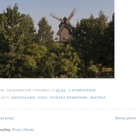
OR:
OBSERWATOR TORUŃSKI
O
05:54
0 KOMENTARZE
KIETY:
BIERZGŁOWO
,
KOZA
,
ŚCIEŻKA ROWEROWA
,
WIATRAK
ze posty
Strona głów
krybuj:
Posty (Atom)