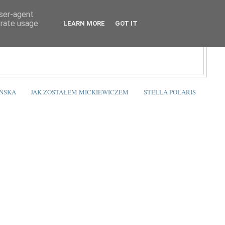
user-agent
erate usage
LEARN MORE
GOT IT
ŃSKA
JAK ZOSTAŁEM MICKIEWICZEM
STELLA POLARIS