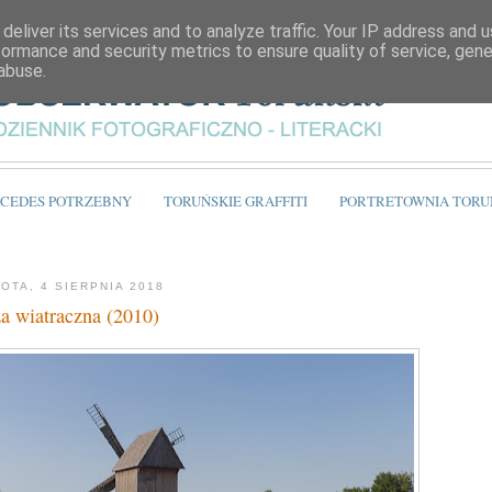
deliver its services and to analyze traffic. Your IP address and 
formance and security metrics to ensure quality of service, gen
abuse.
CEDES POTRZEBNY
TORUŃSKIE GRAFFITI
PORTRETOWNIA TORU
OTA, 4 SIERPNIA 2018
a wiatraczna (2010)