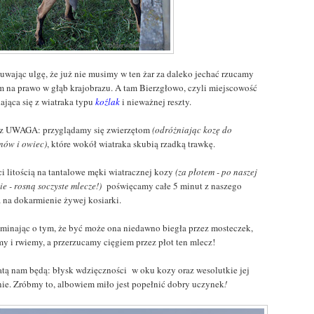
uwając ulgę, że już nie musimy w ten żar za daleko jechać rzucamy
m na prawo w głąb krajobrazu. A tam Bierzgłowo, czyli miejscowość
ająca się z wiatraka typu
koźlak
i nieważnej reszty.
raz UWAGA: przyglądamy się zwierzętom
(odróżniając kozę do
nów i owiec)
, które wokół wiatraka skubią rzadką trawkę.
ci litością na tantalowe męki wiatracznej kozy
(za płotem - po naszej
ie - rosną soczyste mlecze!)
poświęcamy całe 5 minut z naszego
a na dokarmienie żywej kosiarki.
minając o tym, że być może ona niedawno biegła przez mosteczek,
my i rwiemy, a przerzucamy cięgiem przez płot ten mlecz!
atą nam będą: błysk wdzięczności w oku kozy oraz wesolutkie jej
nie. Zróbmy to, albowiem miło jest popełnić dobry uczynek
!