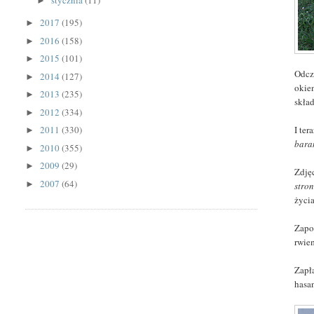
stycznia
(11)
►
2017
(195)
►
2016
(158)
►
2015
(101)
►
Odcz
2014
(127)
►
okie
2013
(235)
►
skład
2012
(334)
►
I te
2011
(330)
►
bara
2010
(355)
►
2009
(29)
►
Zdję
2007
(64)
►
stron
życi
Zapo
rwie
Zapł
hasa