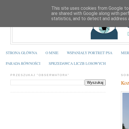
This site uses cookies from Google to 
are shared with Google along with per
statistics, and to detect and address 
STRONA GŁÓWNA
O MNIE
WSPANIAŁY PORTRET PSA
MER
PARADA RÓWNOŚCI
SPRZEDAWCA LICZB LOSOWYCH
PRZESZUKAJ "OBSERWATORA"
SOB
Koz