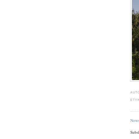
AUT
ETY
Nows
Subs