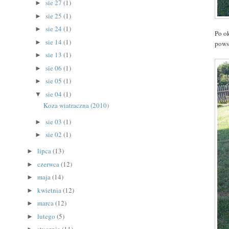
sie 27
(1)
►
sie 25
(1)
►
sie 24
(1)
►
Po o
sie 14
(1)
►
pows
sie 13
(1)
►
sie 06
(1)
►
sie 05
(1)
►
sie 04
(1)
▼
Koza wiatraczna (2010)
sie 03
(1)
►
sie 02
(1)
►
lipca
(13)
►
czerwca
(12)
►
maja
(14)
►
kwietnia
(12)
►
marca
(12)
►
lutego
(5)
►