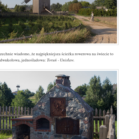
zechnie wiadomo, że najpiękniejsza ścieżka rowerowa na świecie to
a dwukołowa, jednośladowa:
Toruń - Unisław.