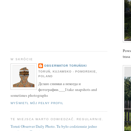
Pows
tras
W SKRÓCIE
OBSERWATOR TORUŃSKI
TORUŃ, KUJAWSKO - POMORSKIE,
POLAND
Делаю снимки а некогда и
фотографии.___I take snapshots and
sometimes photographs
WYŚWIETL MÓJ PEŁNY PROFIL
TE MIEJSCA WARTO ODWIEDZAĆ. REGULARNIE.
Toruń Observer Daily Photo. Tu było codziennie jedno