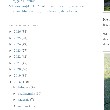
zdjęcie z Torunia
Miniony projekt OT. Zakończony. ...ale warto, warto tam
wpaść. Mnóstwo zdjęć, tekstów i myśli. Polecam.
Nie 
jest
ARCHIWUM BLOGA
2026
(34)
►
Wiad
2025
(28)
►
dawne
dala
2024
(49)
►
2023
(27)
►
2022
(42)
►
2021
(45)
►
2020
(66)
►
2019
(88)
►
2018
(110)
▼
listopada
(4)
►
października
(10)
►
września
(7)
►
sierpnia
(10)
▼