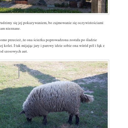
trudzimy się jej pokazywaniem, bo zajmowanie się oczywistościami
 nam nieznane.
omo przecież, że ona ścieżka poprowadzona została po śladzie
j kolei. I tak mijając jary i parowy idzie sobie ona wśród pól i łąk z
 od szosowych aut.