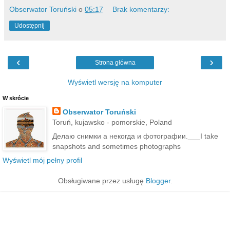
Obserwator Toruński
o
05:17
Brak komentarzy:
Udostępnij
‹
›
Strona główna
Wyświetl wersję na komputer
W skrócie
Obserwator Toruński
Toruń, kujawsko - pomorskie, Poland
Делаю снимки а некогда и фотографии.___I take
snapshots and sometimes photographs
Wyświetl mój pełny profil
Obsługiwane przez usługę
Blogger
.