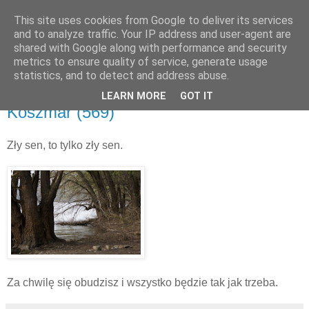
This site uses cookies from Google to deliver its services
and to analyze traffic. Your IP address and user-agent are
shared with Google along with performance and security
metrics to ensure quality of service, generate usage
▼
statistics, and to detect and address abuse.
LEARN MORE
GOT IT
niedziela, 1 maja 2011
Koszmar (569)
Zły sen, to tylko zły sen.
Za chwilę się obudzisz i wszystko będzie tak jak trzeba.