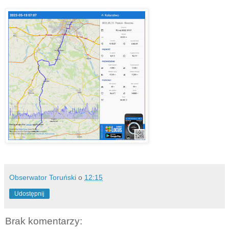
Obserwator Toruński
o
12:15
Udostępnij
Brak komentarzy: