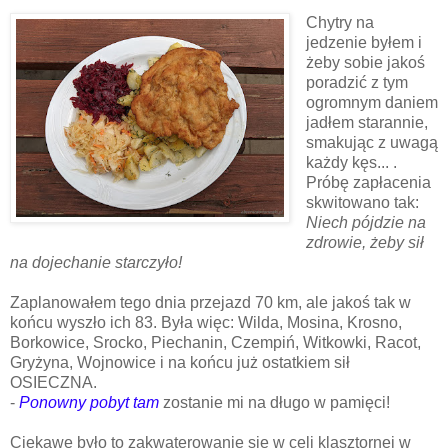
Chytry na
jedzenie byłem i
żeby sobie jakoś
poradzić z tym
ogromnym daniem
jadłem starannie,
smakując z uwagą
każdy kęs... .
Próbę zapłacenia
skwitowano tak:
Niech pójdzie na
zdrowie, żeby sił
na dojechanie starczyło!
Zaplanowałem tego dnia przejazd 70 km, ale jakoś tak w
końcu wyszło ich 83. Była więc: Wilda, Mosina, Krosno,
Borkowice, Srocko, Piechanin, Czempiń, Witkowki, Racot,
Gryżyna, Wojnowice i na końcu już ostatkiem sił
OSIECZNA.
-
Ponowny pobyt tam
zostanie mi na długo w pamięci!
Ciekawe było to zakwaterowanie się w celi klasztornej w