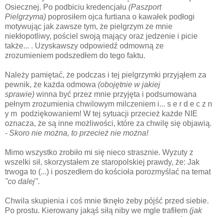
Osiecznej. Po podbiciu kredencjału
(Paszport
Pielgrzyma)
poprosiłem ojca furtiana o kawałek podłogi
motywując jak zawsze tym, że pielgrzym ze mnie
niekłopotliwy, pościel swoją mający oraz jedzenie i picie
także... . Uzyskawszy odpowiedź odmowną ze
zrozumieniem podszedłem do tego faktu.
Należy pamiętać, że podczas i tej pielgrzymki przyjąłem za
pewnik, że każda odmowa
(obojętnie w jakiej
sprawie)
winna być przez mnie przyjęta i podsumowana
pełnym zrozumienia chwilowym milczeniem i... s e r d e c z n
y m podziękowaniem! W tej sytuacji przecież każde NIE
oznacza, że są inne możliwości, które za chwilę się objawią.
- Skoro nie można, to przecież nie można!
Mimo wszystko zrobiło mi się nieco strasznie. Wyzuty z
wszelki sił, skorzystałem ze staropolskiej prawdy, że: Jak
trwoga to (...) i poszedłem do kościoła porozmyślać na temat
"co dalej"
.
Chwila skupienia i coś mnie tknęło żeby pójść przed siebie.
Po prostu. Kierowany jakąś siłą niby we mgle trafiłem
(jak