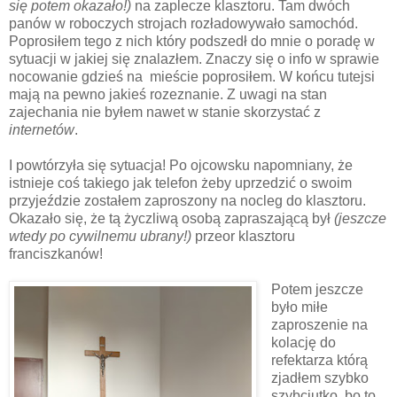
się potem okazało!)
na zaplecze klasztoru. Tam dwóch
panów w roboczych strojach rozładowywało samochód.
Poprosiłem tego z nich który podszedł do mnie o poradę w
sytuacji w jakiej się znalazłem. Znaczy się o info w sprawie
nocowanie gdzieś na mieście poprosiłem. W końcu tutejsi
mają na pewno jakieś rozeznanie. Z uwagi na stan
zajechania nie byłem nawet w stanie skorzystać z
internetów
.
I powtórzyła się sytuacja! Po ojcowsku napomniany, że
istnieje coś takiego jak telefon żeby uprzedzić o swoim
przyjeździe zostałem zaproszony na nocleg do klasztoru.
Okazało się, że tą życzliwą osobą zapraszającą był
(jeszcze
wtedy po cywilnemu ubrany!)
przeor klasztoru
franciszkanów!
Potem jeszcze
było miłe
zaproszenie na
kolację do
refektarza którą
zjadłem szybko
szybciutko, bo to