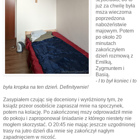
już za chwilę była
msza wieczorna
poprzedzona
nabożeństwie
majowym. Potem
po około 20
minutach
zakończyłem
dzień rozmową z
Emilką,
Zygmuntem i
Basią.
- I to był koniec i to
była kropka na ten dzień. Definitywnie!
Zasypiałem czując się doceniony i wyróżniony tym, że
ksiądz przeor osobiście zapraszał mnie na spoczynek,
potem na kolację. Po zakończonej mszy odprowadził mnie
do pokoju i zaproponował śniadanie z którego niestety nie
mogłem skorzystać. O 20:45 nie mając jeszcze uzgodnionej
trasy na jutro dzień dla mnie się zakończył nagłym
zapadnięciem w nicość.