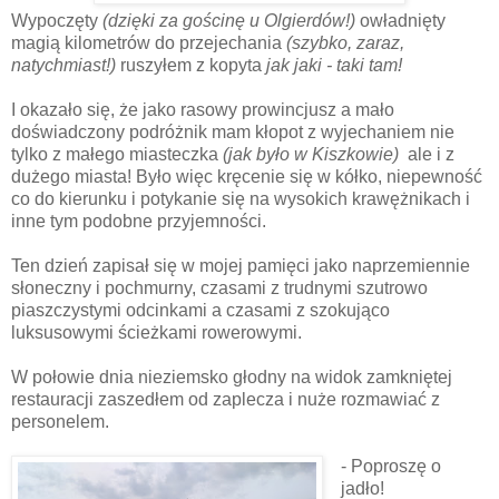
Wypoczęty
(dzięki za gościnę u Olgierdów!)
owładnięty
magią kilometrów do przejechania
(szybko, zaraz,
natychmiast!)
ruszyłem z kopyta
jak jaki - taki tam!
I okazało się, że jako rasowy prowincjusz a mało
doświadczony podróżnik mam kłopot z wyjechaniem nie
tylko z małego miasteczka
(jak było w Kiszkowie)
ale i z
dużego miasta! Było więc kręcenie się w kółko, niepewność
co do kierunku i potykanie się na wysokich krawężnikach i
inne tym podobne przyjemności.
Ten dzień zapisał się w mojej pamięci jako naprzemiennie
słoneczny i pochmurny, czasami z trudnymi szutrowo
piaszczystymi odcinkami a czasami z szokująco
luksusowymi ścieżkami rowerowymi.
W połowie dnia nieziemsko głodny na widok zamkniętej
restauracji zaszedłem od zaplecza i nuże rozmawiać z
personelem.
- Poproszę o
jadło!