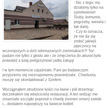
- Nic z tego: my
działamy tylko na
zamówienie!
Śluby, komunie,
pogrzeby, wesela i
tak dalej.
- Czy to oznacza,
że nie da się
zrobić jakiejś
jajecznicy na
wczorajszych a dziś odsmażanych ziemniakach?! Toć
padam nie tylko z głodu ale i ze zmęczenia
(to akurat była
prawda!)
a tutaj pielgrzymowi jadła żałują!
I w tym momencie zajaśniało. Pani po badawczym
przyjrzeniu się nieznajomemu powiedziała:
Chwilunia,
muszę się skontaktować z Szefem.
Wyciągnąłem strudzone kości na ławie i pół drzemiąc
doczekałem się właściciela restauracji. A ten widząc me
zmarniałe szczątki poprosił o chwilę
(nomen omen)
zwłoki
i... dostałem największy na świecie kotlet!