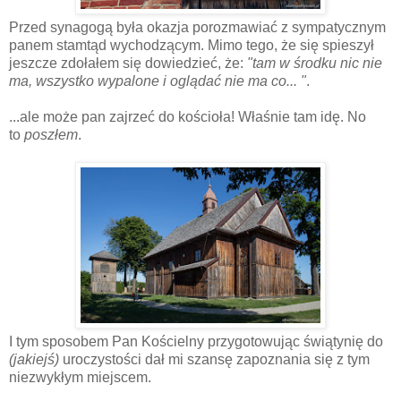
Przed synagogą była okazja porozmawiać z sympatycznym
panem stamtąd wychodzącym. Mimo tego, że się spieszył
jeszcze zdołałem się dowiedzieć, że:
"tam w środku nic nie
ma, wszystko wypalone i oglądać nie ma co... "
.
...ale może pan zajrzeć do kościoła! Właśnie tam idę. No
to
poszłem
.
I tym sposobem Pan Kościelny przygotowując świątynię do
(jakiejś)
uroczystości dał mi szansę zapoznania się z tym
niezwykłym miejscem.