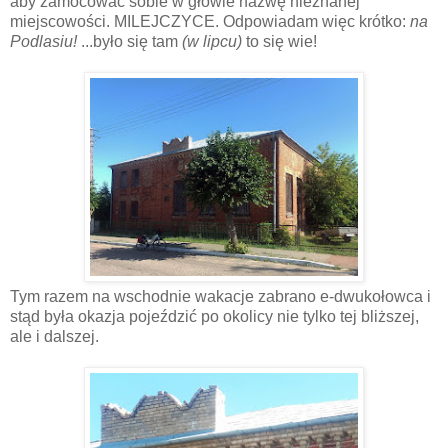
aby zamocować sobie w głowie nazwę nieznanej
miejscowości. MILEJCZYCE. Odpowiadam więc krótko:
na
Podlasiu!
...było się tam
(w lipcu)
to się wie!
Tym razem na wschodnie wakacje zabrano e-dwukołowca i
stąd była okazja pojeździć po okolicy nie tylko tej bliższej,
ale i dalszej.