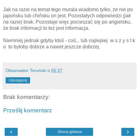
Jak na razie na temat tego murala wiadomo tylko, że nie po
japońsku lub chińsku on jest. Pozostałych odpowiedzi
(jak
na razie)
brak. Pozostaje więc pocieszać się po angielsku,
że brak informacji to też jest informacja.
Niemniej jednak gdyby ktoś - coś... lub najlepiej w s z y s t k
o to byłoby dobrze a nawet jeszcze dobrzej.
Obserwator Toruński
o
05:37
Udostępnij
Brak komentarzy:
Prześlij komentarz
‹
›
Strona główna