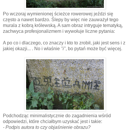
Po wczoraj wymienionej ścieżce rowerowej jeździ się
często a nawet bardzo. Ślepy by więc nie zauważył tego
murala z kobrą królewską. A sam obraz intryguje tematyką,
zachwyca profesjonalizmem i wywołuje liczne pytania:
A po co i dlaczego, co znaczy i kto to zrobił, jaki jest sens i z
jakiej okazji... . No i właśnie
"i"
, bo pytań może być więcej.
Podchodząc minimalistycznie do zagadnienia wśród
odpowiedzi, które chciałbym uzyskać jest i takie:
- Podpis autora to czy objaśnienie obrazu?