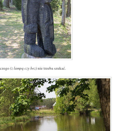
iczego
(z lampą czy bez)
nie trzeba szukać.