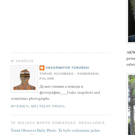
AKWE
pewn
W SKRÓCIE
odwi
OBSERWATOR TORUŃSKI
TORUŃ, KUJAWSKO - POMORSKIE,
POLAND
Делаю снимки а некогда и
фотографии.___I take snapshots and
sometimes photographs
WYŚWIETL MÓJ PEŁNY PROFIL
TE MIEJSCA WARTO ODWIEDZAĆ. REGULARNIE.
Toruń Observer Daily Photo. Tu było codziennie jedno