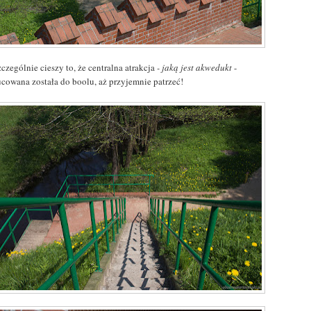
czególnie cieszy to, że centralna atrakcja
- jaką jest akwedukt
-
cowana została do boolu, aż przyjemnie patrzeć!