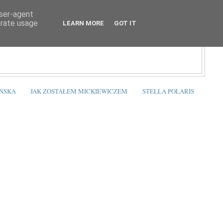
user-agent
erate usage
LEARN MORE
GOT IT
ŃSKA
JAK ZOSTAŁEM MICKIEWICZEM
STELLA POLARIS