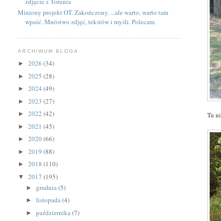
zdjęcie z Torunia
Miniony projekt OT. Zakończony. ...ale warto, warto tam
wpaść. Mnóstwo zdjęć, tekstów i myśli. Polecam.
ARCHIWUM BLOGA
2026
(34)
►
2025
(28)
►
2024
(49)
►
2023
(27)
►
2022
(42)
►
Tu n
2021
(45)
►
2020
(66)
►
2019
(88)
►
2018
(110)
►
2017
(195)
▼
grudnia
(5)
►
listopada
(4)
►
października
(7)
►