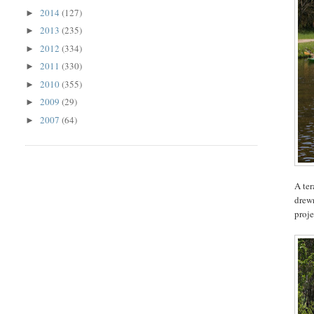
2014
(127)
►
2013
(235)
►
2012
(334)
►
2011
(330)
►
2010
(355)
►
2009
(29)
►
2007
(64)
►
A te
drewn
proj