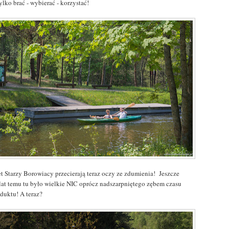
ylko brać - wybierać - korzystać!
t Starzy Borowiacy przecierają teraz oczy ze zdumienia! Jeszcze
 lat temu tu było wielkie NIC oprócz nadszarpniętego zębem czasu
duktu! A teraz?