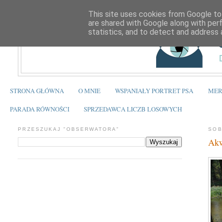
This site uses cookies from Google to 
are shared with Google along with per
statistics, and to detect and address 
STRONA GŁÓWNA
O MNIE
WSPANIAŁY PORTRET PSA
MER
PARADA RÓWNOŚCI
SPRZEDAWCA LICZB LOSOWYCH
PRZESZUKAJ "OBSERWATORA"
SOB
Akw