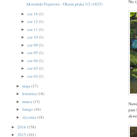
Nic t
Akwedukt Fojutowo - Okiem ptaka 1/2 (1825)
cze 16
(1)
►
cze 12
(1)
►
cze 11
(1)
►
cze 10
(1)
►
cze 09
(1)
►
cze 05
(1)
►
cze 04
(1)
►
cze 03
(1)
►
cze 02
(1)
►
maja
(17)
►
kwietnia
(18)
►
marca
(13)
►
Nawe
lutego
(16)
pare
►
akwe
stycznia
(18)
►
2016
(158)
►
2015
(101)
►