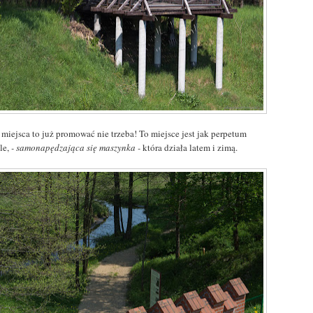
 miejsca to już promować nie trzeba! To miejsce jest jak perpetum
le,
- samonapędzająca się maszynka -
która działa latem i zimą.