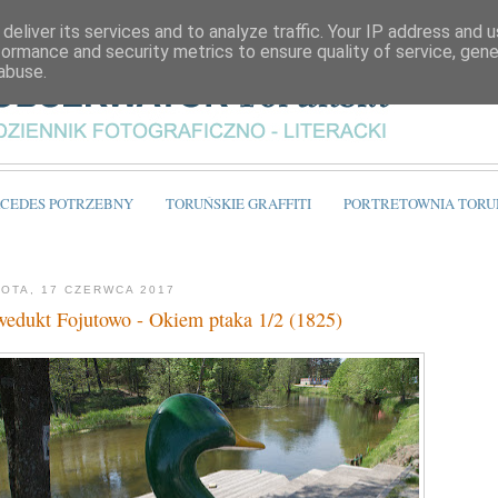
deliver its services and to analyze traffic. Your IP address and 
formance and security metrics to ensure quality of service, gen
abuse.
CEDES POTRZEBNY
TORUŃSKIE GRAFFITI
PORTRETOWNIA TORU
OTA, 17 CZERWCA 2017
edukt Fojutowo - Okiem ptaka 1/2 (1825)