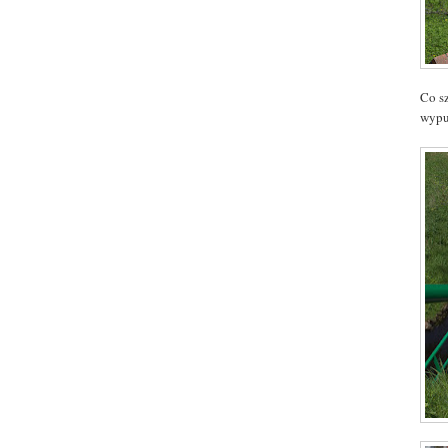
Co sz
wypu