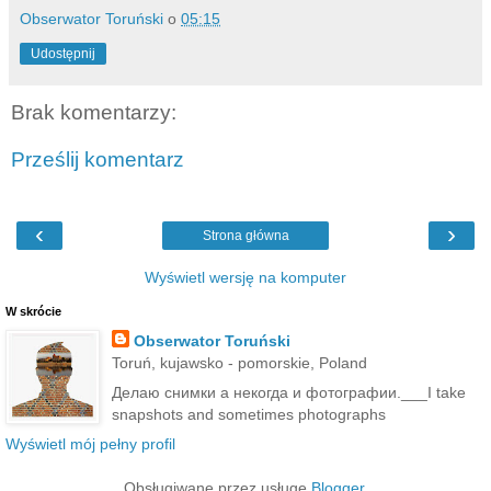
Obserwator Toruński
o
05:15
Udostępnij
Brak komentarzy:
Prześlij komentarz
‹
›
Strona główna
Wyświetl wersję na komputer
W skrócie
Obserwator Toruński
Toruń, kujawsko - pomorskie, Poland
Делаю снимки а некогда и фотографии.___I take
snapshots and sometimes photographs
Wyświetl mój pełny profil
Obsługiwane przez usługę
Blogger
.