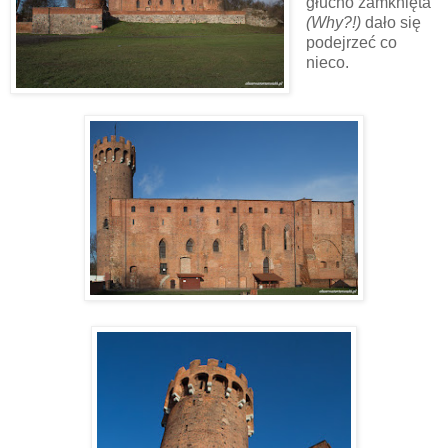
głucho zamknięta
(Why?!)
dało się
podejrzeć co
nieco.