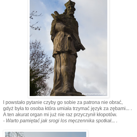
I powstało pytanie czyby go sobie za patrona nie obrać,
gdyż była to osoba która umiała trzymać język za zębami... .
A ten akurat organ mi już nie raz przyczynił kłopotów.
- Warto pamiętać jak srogi los męczennika spotkał... .