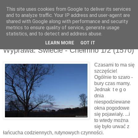
This site uses cookies from Google to deliver its services
and to analyze traffic. Your IP address and user-agent are
shared with Google along with performance and security
metrics to ensure quality of service, generate usage
▼
statistics, and to detect and address abuse.
LEARN MORE
GOT IT
sobota, 5 grudnia 2015
Wyprawa: Świecie - Chełmno 1/2 (1570)
Czasami to ma się
szczęście!
Ogólnie to szaro -
bury czas mamy.
Jednak t e g o
dnia
niespodziewane
okna pogodowe
się pojawiały. ...i
to wtedy można
się było urwać z
łańcucha codziennych, rutynowych czynności.