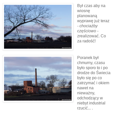
Był czas aby na
wiosnę
planowaną
wyprawę już teraz
- chociażby
częściowo -
zrealizować. Co
za radość!
Poranek był
chmurny, czasu
było sporo to i po
drodze do Świecia
było się po co
zatrzymać i okiem
nawet na
nieważny,
odchodzący w
niebyt industrial
rzucić... .