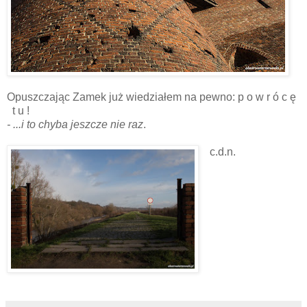
Opuszczając Zamek już wiedziałem na pewno: p o w r ó c ę
t u !
- ...i to chyba jeszcze nie raz
.
c.d.n.