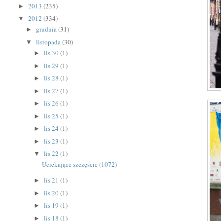
2013
(235)
►
2012
(334)
▼
grudnia
(31)
►
listopada
(30)
▼
lis 30
(1)
►
lis 29
(1)
►
lis 28
(1)
►
lis 27
(1)
►
lis 26
(1)
►
lis 25
(1)
►
lis 24
(1)
►
lis 23
(1)
►
lis 22
(1)
▼
Uciekające szczęście (1072)
lis 21
(1)
►
lis 20
(1)
►
lis 19
(1)
►
lis 18
(1)
►