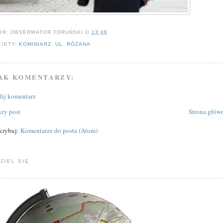
OR:
OBSERWATOR TORUŃSKI
O
13:46
KIETY:
KOMINIARZ
,
UL. RÓŻANA
AK KOMENTARZY:
ślij komentarz
zy post
Strona głów
krybuj:
Komentarze do posta (Atom)
ZIEL SIĘ