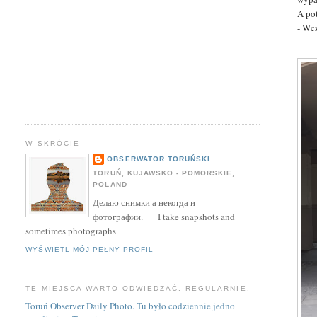
A po
- Wc
W SKRÓCIE
OBSERWATOR TORUŃSKI
TORUŃ, KUJAWSKO - POMORSKIE,
POLAND
Делаю снимки а некогда и
фотографии.___I take snapshots and
sometimes photographs
WYŚWIETL MÓJ PEŁNY PROFIL
TE MIEJSCA WARTO ODWIEDZAĆ. REGULARNIE.
Toruń Observer Daily Photo. Tu było codziennie jedno