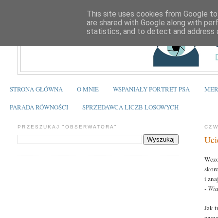
This site uses cookies from Google to 
are shared with Google along with per
statistics, and to detect and address 
STRONA GŁÓWNA
O MNIE
WSPANIAŁY PORTRET PSA
MER
PARADA RÓWNOŚCI
SPRZEDAWCA LICZB LOSOWYCH
PRZESZUKAJ "OBSERWATORA"
CZW
Uci
Wczo
skor
i zna
- Wi
Jak 
wypa