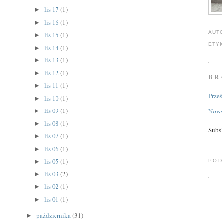
lis 17
(1)
►
lis 16
(1)
►
AUT
lis 15
(1)
►
ETY
lis 14
(1)
►
lis 13
(1)
►
lis 12
(1)
►
BR
lis 11
(1)
►
Prze
lis 10
(1)
►
lis 09
(1)
Nows
►
lis 08
(1)
►
Subs
lis 07
(1)
►
lis 06
(1)
►
lis 05
(1)
POD
►
lis 03
(2)
►
lis 02
(1)
►
lis 01
(1)
►
października
(31)
►