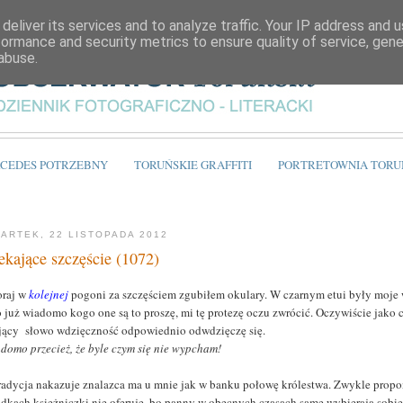
deliver its services and to analyze traffic. Your IP address and 
formance and security metrics to ensure quality of service, gen
abuse.
CEDES POTRZEBNY
TORUŃSKIE GRAFFITI
PORTRETOWNIA TORU
ARTEK, 22 LISTOPADA 2012
ekające szczęście (1072)
raj w
kolejnej
pogoni za szczęściem zgubiłem okulary. W czarnym etui były moje
o już
wiadomo kogo one są to proszę, mi tę protezę oczu zwrócić. Oczywiście jako 
jący
słowo wdzięczność odpowiednio odwdzięczę się.
adomo przecież, że byle czym się nie wypcham!
tradycja nakazuje znalazca ma u mnie jak w banku połowę królestwa. Zwykle prop
dkach księżniczki nie oferuję, bo panny w obecnych czasach same wybierają sobi