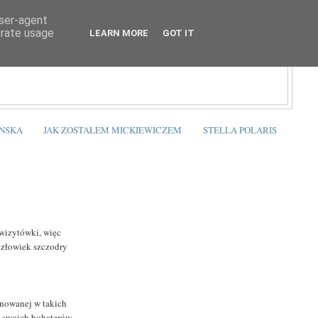
user-agent
erate usage
LEARN MORE
GOT IT
ŃSKA
JAK ZOSTAŁEM MICKIEWICZEM
STELLA POLARIS
 wizytówki, więc
człowiek szczodry
onowanej w takich
e swoich bohaterów.