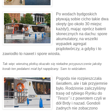
Po wodach bydgoskich
pływają sobie cicho takie dwa
okręty (po około 30 miejsc
każdy!), mając oprócz baterii
słonecznych na dachu: spore
akumulatory, na wszelki
wypadek agregat
prądotwórczy, a gdyby i to
zawiodło to nawet i spore wiosła.
Tak więc wierutną plotką okazało się nieładne przypuszczenie jakoby
korab ten pedałami miał był napędzany. Sam to widziałem.
Pogoda nie rozpieszczała
światłem, ale i tak przyjemnie
było. Rodzinnie zaliczyliśmy
trasę od rybiego Rynku do
"Tesco"
i z powrotem czyli w
dół Brdy i nazad. Gondoli
żadnych nie zobaczono