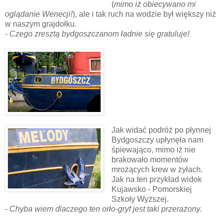
(
mimo iż obiecywano mi
oglądanie Wenecji
!
), ale i tak ruch na wodzie był większy niż
w naszym grajdołku.
- Czego zresztą bydgoszczanom ładnie się gratuluje!
Jak widać podróż po płynnej
Bydgoszczy upłynęła nam
śpiewająco, mimo iż nie
brakowało momentów
mrożących krew w żyłach.
Jak na ten przykład widok
Kujawsko - Pomorskiej
Szkoły Wyższej.
- Chyba wiem dlaczego ten orło-gryf jest taki przerażony.