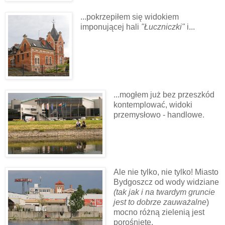
...pokrzepiłem się widokiem
imponującej hali
"Łuczniczki"
i...
...mogłem już bez przeszkód
kontemplować, widoki
przemysłowo - handlowe.
Ale nie tylko, nie tylko! Miasto
Bydgoszcz od wody widziane
(tak jak i na twardym gruncie
jest to dobrze zauważalne
)
mocno różną zielenią jest
porośnięte.