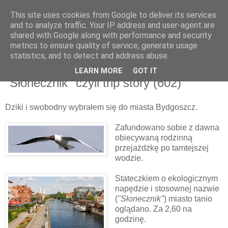
This site uses cookies from Google to deliver its services
and to analyze traffic. Your IP address and user-agent are
shared with Google along with performance and security
metrics to ensure quality of service, generate usage
▼
statistics, and to detect and address abuse.
LEARN MORE
GOT IT
piątek, 3 czerwca 2011
"Słonecznik" czyli trip story (602)
Dziki i swobodny wybrałem się do miasta Bydgoszcz.
Zafundowano sobie z dawna
obiecywaną rodzinną
przejażdżkę po tamtejszej
wodzie.
Stateczkiem o ekologicznym
napędzie i stosownej nazwie
(
"Słonecznik"
) miasto tanio
oglądano. Za 2,60 na
godzinę.