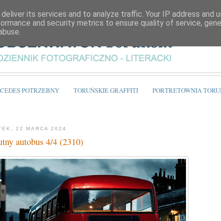
deliver its services and to analyze traffic. Your IP address and 
formance and security metrics to ensure quality of service, gen
abuse.
CEDES POTRZEBNY
TORUŃSKIE GRAFFITI
PORTRETOWNIA TORU
TEK, 22 MARCA 2024
tny autobus 4/4 (2310)