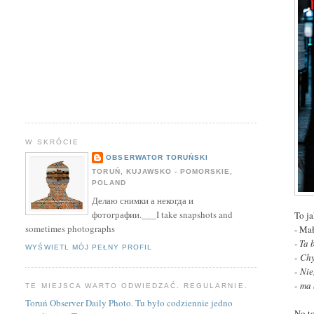
W SKRÓCIE
OBSERWATOR TORUŃSKI
TORUŃ, KUJAWSKO - POMORSKIE,
POLAND
Делаю снимки а некогда и
фотографии.___I take snapshots and
To j
sometimes photographs
- Ma
- Ta
WYŚWIETL MÓJ PEŁNY PROFIL
-
Chy
-
Nie
-
ma 
TE MIEJSCA WARTO ODWIEDZAĆ. REGULARNIE.
Toruń Observer Daily Photo. Tu było codziennie jedno
No to