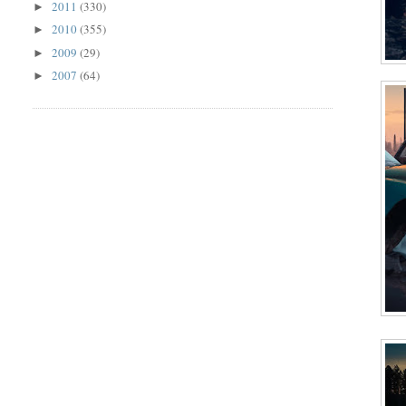
2011
(330)
►
2010
(355)
►
2009
(29)
►
2007
(64)
►