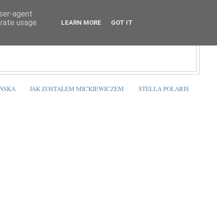
user-agent
erate usage
LEARN MORE
GOT IT
ŃSKA
JAK ZOSTAŁEM MICKIEWICZEM
STELLA POLARIS