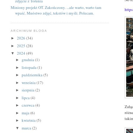
zdjęcie z Torunia
Miniony projekt OT. Zakończony. ...ale warto, warto tam
https
wpaść. Mnóstwo zdjęć, tekstów i myśli. Polecam.
ARCHIWUM BLOGA
2026
(34)
►
2025
(28)
►
2024
(49)
▼
grudnia
(1)
►
listopada
(1)
►
października
(5)
►
września
(17)
►
sierpnia
(2)
►
lipca
(4)
►
czerwca
(4)
►
Załą
różn
maja
(6)
►
taki
kwietnia
(5)
►
marca
(2)
▼