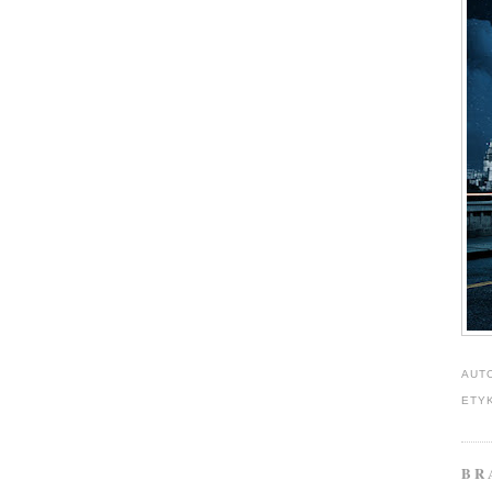
AUT
ETY
BR