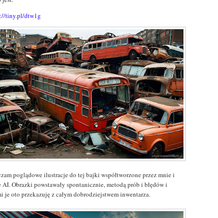
://tiny.pl/dtw1g
czam poglądowe ilustracje do tej bajki współtworzone przez mnie i
e AI. Obrazki powstawały spontanicznie, metodą prób i błędów i
mi je oto przekazuję z całym dobrodziejstwem inwentarza.