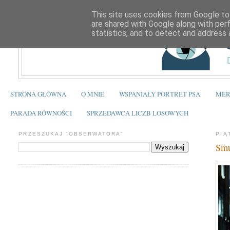
This site uses cookies from Google to 
are shared with Google along with per
statistics, and to detect and address 
STRONA GŁÓWNA
O MNIE
WSPANIAŁY PORTRET PSA
MER
PARADA RÓWNOŚCI
SPRZEDAWCA LICZB LOSOWYCH
PRZESZUKAJ "OBSERWATORA"
PIĄ
Smu