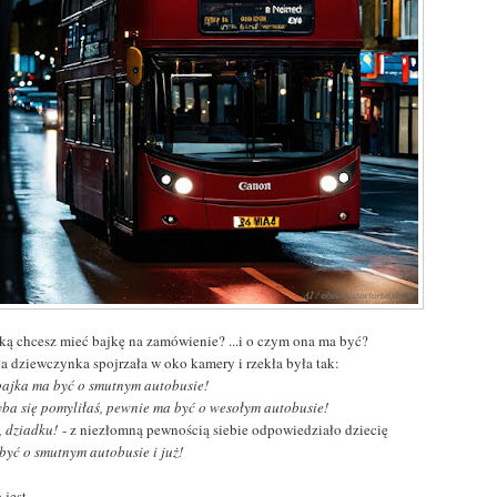
aką chcesz mieć bajkę na zamówienie? ...i o czym ona ma być?
ła dziewczynka spojrzała w oko kamery i rzekła była tak:
 bajka ma być o smutnym autobusie!
ba się pomyliłaś, pewnie ma być o wesołym autobusie!
, dziadku!
- z niezłomną pewnością siebie odpowiedziało dziecię
być o smutnym autobusie i już!
 jest.