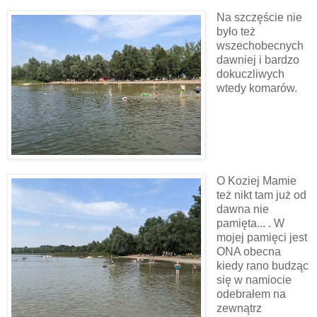
Na szczęście nie
było też
wszechobecnych
dawniej i bardzo
dokuczliwych
wtedy komarów.
O Koziej Mamie
też nikt tam już od
dawna nie
pamięta... . W
mojej pamięci jest
ONA obecna
kiedy rano budząc
się w namiocie
odebrałem na
zewnątrz