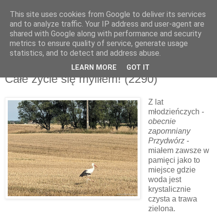
This site uses cookies from Google to deliver its services
and to analyze traffic. Your IP address and user-agent are
shared with Google along with performance and security
metrics to ensure quality of service, generate usage
▼
statistics, and to detect and address abuse.
LEARN MORE
GOT IT
czwartek, 17 sierpnia 2023
Całe życie się myliłem! (2290)
Z lat
młodzieńczych
-
obecnie
zapomniany
Przydwórz -
miałem zawsze w
pamięci jako to
miejsce gdzie
woda jest
krystalicznie
czysta a trawa
zielona.