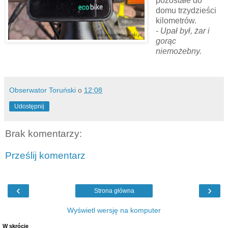
pozostałe do
domu trzydzieści
kilometrów.
- Upał był, żar i
gorąc
niemożebny.
Obserwator Toruński
o
12:08
Udostępnij
Brak komentarzy:
Prześlij komentarz
‹
›
Strona główna
Wyświetl wersję na komputer
W skrócie