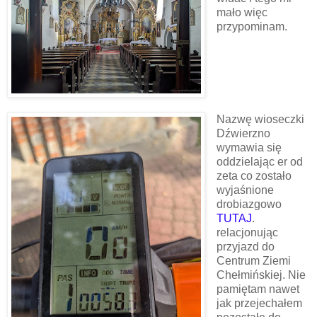
mało więc
przypominam.
Nazwę wioseczki
Dźwierzno
wymawia się
oddzielając er od
zeta co zostało
wyjaśnione
drobiazgowo
TUTAJ
.
relacjonując
przyjazd do
Centrum Ziemi
Chełmińskiej. Nie
pamiętam nawet
jak przejechałem