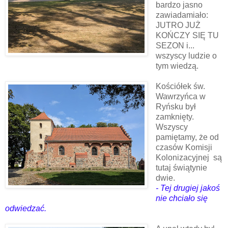
bardzo jasno
zawiadamiało:
JUTRO JUŻ
KOŃCZY SIĘ TU
SEZON i...
wszyscy ludzie o
tym wiedzą.
Kościółek św.
Wawrzyńca w
Ryńsku był
zamknięty.
Wszyscy
pamiętamy, że od
czasów Komisji
Kolonizacyjnej są
tutaj świątynie
dwie.
- Tej drugiej jakoś
nie chciało się
odwiedzać.