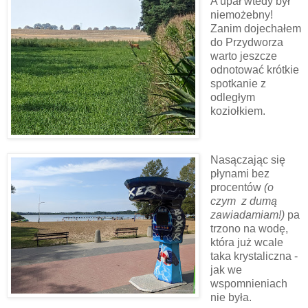
A upał wtedy był
niemożebny!
Zanim dojechałem
do Przydworza
warto jeszcze
odnotować krótkie
spotkanie z
odległym
koziołkiem.
Nasączając się
płynami bez
procentów
(o
czym z dumą
zawiadamiam!)
pa
trzono na wodę,
która już wcale
taka krystaliczna -
jak we
wspomnieniach
nie była.