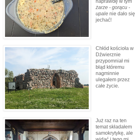
naprawdę w tym
żarze - gorącu -
upale
nie dało się
jechać!
Chłód kościoła w
Dźwierznie
przypomniał mi
błąd któremu
nagminnie
ulegałem przez
całe życie.
Już raz na ten
temat składałem
samokrytykę, ale
widać i tego mi