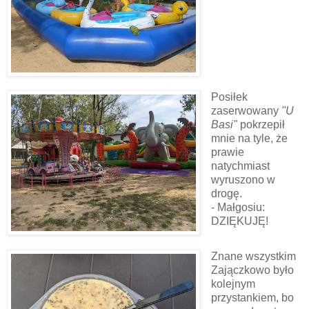
Posiłek
zaserwowany
"U
Basi"
pokrzepił
mnie na tyle, że
prawie
natychmiast
wyruszono w
drogę.
- Małgosiu:
DZIĘKUJĘ!
Znane wszystkim
Zajączkowo było
kolejnym
przystankiem, bo