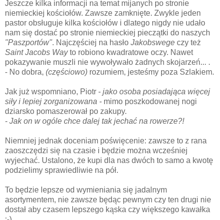
Jeszcze kilka informacji na temat mijanych po stronie
niemieckiej kościołów. Zawsze zamknięte. Zwykle jeden
pastor obsługuje kilka kościołów i dlatego nigdy nie udało
nam się dostać po stronie niemieckiej pieczątki do naszych
"Paszportów"
. Najczęściej na hasło
Jakobswege
czy też
Saint Jacobs Way
to robiono kwadratowe oczy. Nawet
pokazywanie muszli nie wywoływało żadnych skojarzeń... .
- No dobra,
(częściowo)
rozumiem, jesteśmy poza Szlakiem.
Jak już wspomniano, Piotr -
jako osoba posiadająca więcej
siły i lepiej zorganizowana -
mimo poszkodowanej nogi
dziarsko pomaszerował po zakupy.
- Jak on w ogóle chce dalej tak jechać na rowerze?!
Niemniej jednak doceniam poświęcenie: zawsze to z rana
zaoszczędzi się na czasie i będzie można wcześniej
wyjechać. Ustalono, że kupi dla nas dwóch to samo a kwotę
podzielimy sprawiedliwie na pół.
To będzie lepsze od wymieniania się jadalnym
asortymentem, nie zawsze będąc pewnym czy ten drugi nie
dostał aby czasem lepszego kąska czy większego kawałka
:-)