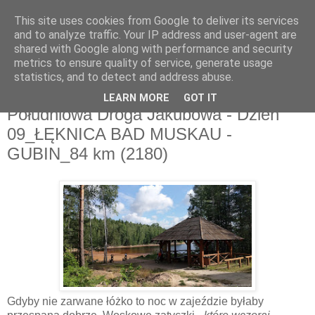
This site uses cookies from Google to deliver its services
and to analyze traffic. Your IP address and user-agent are
shared with Google along with performance and security
metrics to ensure quality of service, generate usage
▼
statistics, and to detect and address abuse.
LEARN MORE
GOT IT
niedziela, 9 sierpnia 2020
Południowa Droga Jakubowa - Dzień
09_ŁĘKNICA BAD MUSKAU -
GUBIN_84 km (2180)
Gdyby nie zarwane łóżko to noc w zajeździe byłaby