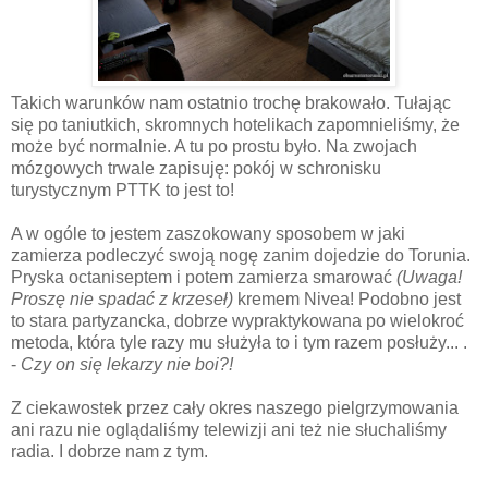
Takich warunków nam ostatnio trochę brakowało. Tułając
się po taniutkich, skromnych hotelikach zapomnieliśmy, że
może być normalnie. A tu po prostu było. Na zwojach
mózgowych trwale zapisuję: pokój w schronisku
turystycznym PTTK to jest to!
A w ogóle to jestem zaszokowany sposobem w jaki
zamierza podleczyć swoją nogę zanim dojedzie do Torunia.
Pryska octaniseptem i potem zamierza smarować
(Uwaga!
Proszę nie spadać z krzeseł)
kremem Nivea! Podobno jest
to stara partyzancka, dobrze wypraktykowana po wielokroć
metoda, która tyle razy mu służyła to i tym razem posłuży... .
-
Czy on się lekarzy nie boi?!
Z ciekawostek przez cały okres naszego pielgrzymowania
ani razu nie oglądaliśmy telewizji ani też nie słuchaliśmy
radia. I dobrze nam z tym.