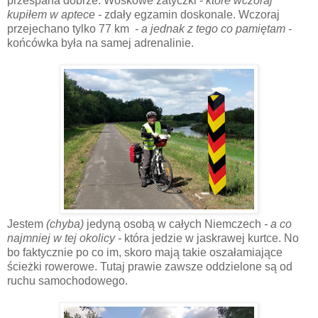
przespana dobrze. Woskowe zatyczki -
które wczoraj
kupiłem w aptece -
zdały egzamin doskonale. Wczoraj
przejechano tylko 77 km
- a jednak z tego co pamiętam -
końcówka była na samej adrenalinie.
Jestem
(chyba)
jedyną osobą w całych Niemczech
- a co
najmniej w tej okolicy -
która jedzie w jaskrawej kurtce. No
bo faktycznie po co im, skoro mają takie oszałamiające
ścieżki rowerowe. Tutaj prawie zawsze oddzielone są od
ruchu samochodowego.