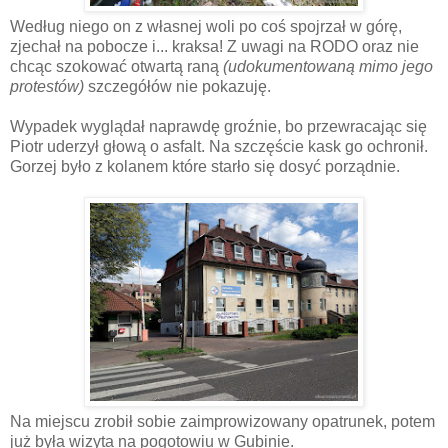
Według niego on z własnej woli po coś spojrzał w górę,
zjechał na pobocze i... kraksa! Z uwagi na RODO oraz nie
chcąc szokować otwartą raną
(udokumentowaną mimo jego
protestów)
szczegółów nie pokazuję.
Wypadek wyglądał naprawdę groźnie, bo przewracając się
Piotr uderzył głową o asfalt. Na szczęście kask go ochronił.
Gorzej było z kolanem które starło się dosyć porządnie.
Na miejscu zrobił sobie zaimprowizowany opatrunek, potem
już była wizyta na pogotowiu w Gubinie.