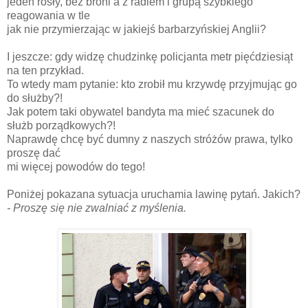
jeden rosły, bez broni a z radiem i grupą szybkiego
reagowania w tle
jak nie przymierzając w jakiejś barbarzyńskiej Anglii?
I jeszcze: gdy widzę chudzinkę policjanta metr pięćdziesiąt
na ten przykład.
To wtedy mam pytanie: kto zrobił mu krzywdę przyjmując go
do służby?!
Jak potem taki obywatel bandyta ma mieć szacunek do
służb porządkowych?!
Naprawdę chcę być dumny z naszych stróżów prawa, tylko
proszę dać
mi więcej powodów do tego!
Poniżej pokazana sytuacja uruchamia lawinę pytań. Jakich?
- Proszę się nie zwalniać z myślenia.