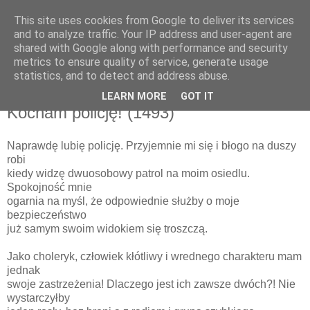
This site uses cookies from Google to deliver its services
and to analyze traffic. Your IP address and user-agent are
shared with Google along with performance and security
metrics to ensure quality of service, generate usage
▼
statistics, and to detect and address abuse.
LEARN MORE
GOT IT
środa, 28 stycznia 2015
Kocham policję! (1493)
Naprawdę lubię policję. Przyjemnie mi się i błogo na duszy
robi
kiedy widzę dwuosobowy patrol na moim osiedlu.
Spokojność mnie
ogarnia na myśl, że odpowiednie służby o moje
bezpieczeństwo
już samym swoim widokiem się troszczą.
Jako choleryk, człowiek kłótliwy i wrednego charakteru mam
jednak
swoje zastrzeżenia! Dlaczego jest ich zawsze dwóch?! Nie
wystarczyłby