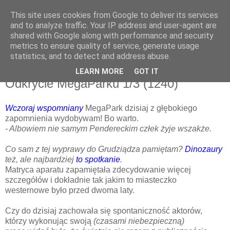
This site uses cookies from Google to deliver its services
and to analyze traffic. Your IP address and user-agent are
shared with Google along with performance and security
metrics to ensure quality of service, generate usage
▼
statistics, and to detect and address abuse.
LEARN MORE
GOT IT
niedziela, 26 maja 2013
Odkrycie MegaParku 1/3 (1240)
Wczoraj wspomniany
MegaPark dzisiaj z głębokiego
zapomnienia wydobywam! Bo warto.
- Albowiem nie samym Pendereckim człek żyje wszakże.
Co sam z tej wyprawy do Grudziądza pamiętam?
Dinozaury
też, ale najbardziej
to spotkanie
.
Matryca aparatu zapamiętała zdecydowanie więcej
szczegółów i dokładnie tak jakim to miasteczko
westernowe było przed dwoma laty.
Czy do dzisiaj zachowała się spontaniczność aktorów,
którzy wykonując swoją
(czasami niebezpieczną)