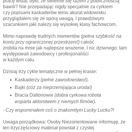
pracę widać było, że świetnie się razem z publicznością
bawili? Nie przepadając nigdy specjalnie za cyrkiem
czy popisami kaskaderów temu akurat widowisku
przyglądałem się ze sporą uwagą. I prawdziwym
szacunkiem jaki należy się wysokiej klasy fachowcom.
Mimo naprawdę trudnych momentów
(pełna szybkość na
koniu przy ograniczonej przestrzeni!)
całość
zrobiła na mnie jak najlepsze wrażenie. I nic dziwnego: tam
występowali zawodowcy i profesjonaliści
w każdym calu.
Dzisiaj trzy cykle tematyczne w pełnej krasie:
Kaskaderzy
(pełne zawodowstwo!),
Bajki
(cóż za nieprzemijająca uroda!)
Bracia Daltonowie
(dobra cyrkowa robota
wsparta aktorstwem z niemych filmów).
- Czy wspominałem coś o znakomitym Lucky Lucku?!
Uwaga porządkowa: Osoby Niezorientowane informuję, że
ten trzyczęściowy materiał powstał z czystej